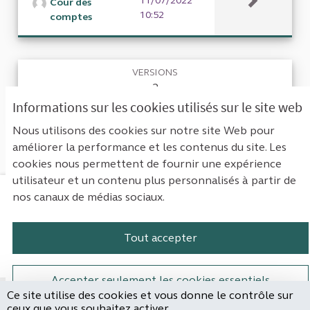
11/07/2022
Cour des
10:52
comptes
VERSIONS
2
Informations sur les cookies utilisés sur le site web
RETOURNER À LA PROPOSITION
Nous utilisons des cookies sur notre site Web pour
améliorer la performance et les contenus du site. Les
cookies nous permettent de fournir une expérience
utilisateur et un contenu plus personnalisés à partir de
nos canaux de médias sociaux.
Mentions légales
Contact
Accessibilité : non conforme
Paramètres des cookies
Tout accepter
Plateforme de participation de la Cou
Plateforme de participation de l
Plateforme de participation
Plateforme de particip
Accepter seulement les cookies essentiels
Ce site utilise des cookies et vous donne le contrôle sur
Site réalisé par
ceux que vous souhaitez activer