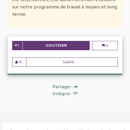
sur notre programme de travail à moyen et long
terme.
1
SOUTENIR
LES CRITÈRES D'ÉLIGIBILITÉ 
Les critères d'
0
6
Suivre
Les critères d'éligibilité des
6 abonnés
Partager
Intégrer