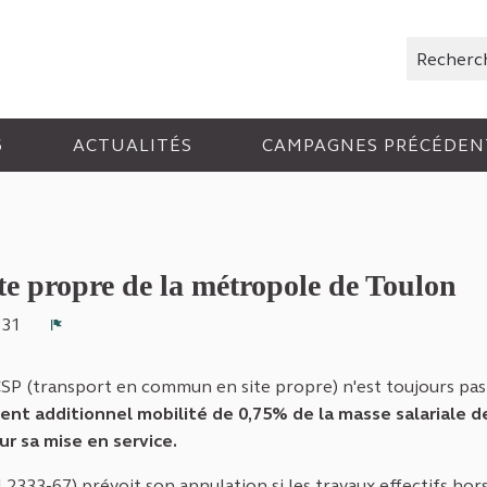
Rechercher
6
ACTUALITÉS
CAMPAGNES PRÉCÉDEN
e propre de la métropole de Toulon
7:31
Signaler
SP (transport en commun en site propre) n'est toujours pas
ent additionnel mobilité de 0,75% de la masse salariale d
r sa mise en service.
(L2333-67) prévoit son annulation si les travaux effectifs hor