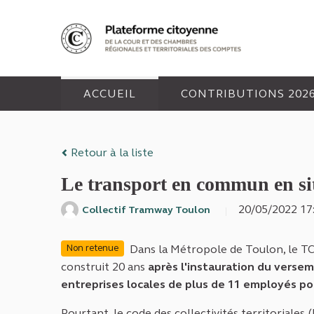
Panneau de gestion des cookies
ACCUEIL
CONTRIBUTIONS 202
Retour à la liste
Le transport en commun en sit
20/05/2022 1
Collectif Tramway Toulon
Dans la Métropole de Toulon, le TC
Non retenue
construit 20 ans
après l'instauration du versem
entreprises locales de plus de 11 employés pou
Pourtant, le code des collectivités territoriales 