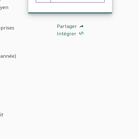
6 abonnés
oyen
Partager
eprises
Intégrer
e année)
it