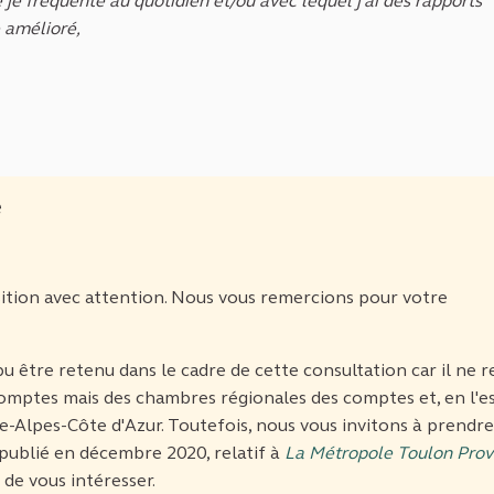
 je fréquente au quotidien et/ou avec lequel j’ai des rapports
 amélioré,
e
ition avec attention. Nous vous remercions pour votre
u être retenu dans le cadre de cette consultation car il ne r
mptes mais des chambres régionales des comptes et, en l'e
-Alpes-Côte d'Azur. Toutefois, nous vous invitons à prendre
publié en décembre 2020, relatif à
La Métropole Toulon Pro
 de vous intéresser.