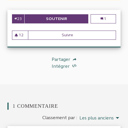
23
SOUTENIR
Politique immob
1
12
Suivre
12 abonnés
Partager
Intégrer
1 COMMENTAIRE
Classement par :
Les plus anciens