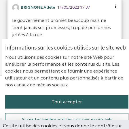
BRIGNONE Adèle
14/05/2022 17:37
le gouvernement promet beaucoup mais ne
tient jamais ses promesses, trop de personnes
jetées à la rue
Informations sur les cookies utilisés sur le site web
Je suis d'acc
1
Je ne sui
0
Nous utilisons des cookies sur notre site Web pour
améliorer la performance et les contenus du site. Les
cookies nous permettent de fournir une expérience
utilisateur et un contenu plus personnalisés à partir de
nos canaux de médias sociaux.
Mentions légales
Contact
Accessibilité : non conforme
Paramètres des cookies
Tout accepter
Plateforme de participation de la Cou
Plateforme de participation de l
Plateforme de participation
Plateforme de particip
Accepter seulement les cookies essentiels
Ce site utilise des cookies et vous donne le contrôle sur
Site réalisé par