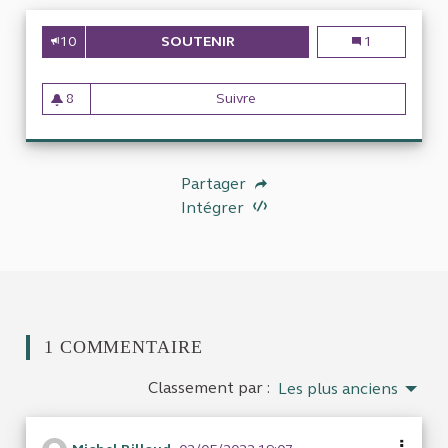
10
SOUTENIR
EMPLOI ET RÉMUNÉRATION DE 
Emploi et rémun
1
8
Suivre
Emploi et rémunération de stag
8 abonnés
Partager
Intégrer
1 COMMENTAIRE
Classement par :
Les plus anciens