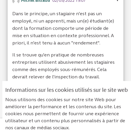
Michel Billaud
02/05/2022 19:07
Dans le principe, un stagiaire n'est pas un
employé, ni un apprenti, mais un(e) étudiant(e)
dont la formation comporte une période de
mise en situation en contexte professionnel. A
priori, il n'est tenu à aucun "rendement".
Il se trouve qu'en pratique de nombreuses
entreprises utilisent abusivement les stagiaires
comme des employés sous-rémunérés. Cela
devrait relever de l'inspection du travail.
Informations sur les cookies utilisés sur le site web
Je suis d'acc
0
Je ne sui
1
Nous utilisons des cookies sur notre site Web pour
améliorer la performance et les contenus du site. Les
cookies nous permettent de fournir une expérience
utilisateur et un contenu plus personnalisés à partir de
nos canaux de médias sociaux.
Mentions légales
Contact