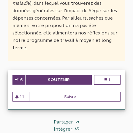
maladi
e), dans lequel vous trouverez des
données générales sur l'impact du Ségur sur les
dépenses concernées. Par ailleurs, sachez que
même si votre proposition n’a pas été
sélectionnée, elle alimentera nos réflexions sur
notre programme de travail à moyen et long
terme.
16
SOUTENIR
LE "SÉGUR DE LA SANTÉ"
Le "Ségur de l
1
11
Suivre
Le "Ségur de la Santé"
11 abonnés
Partager
Intégrer