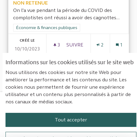
NON RETENUE
On l'a vue pendant la période du COVID des
complotistes ont réussi a avoir des cagnottes...
Filtrer les résultats de la catégorie : Économie & finances pub
Économie & finances publiques
CRÉÉ LE
3
3 ABONNÉS
SUIVRE
2
1
10/10/2023
CONTRÔLE ET IMPOSITION D
Informations sur les cookies utilisés sur le site web
VOIR LA PROPOSITION
CONTRÔ
Nous utilisons des cookies sur notre site Web pour
améliorer la performance et les contenus du site. Les
cookies nous permettent de fournir une expérience
utilisateur et un contenu plus personnalisés à partir de
nos canaux de médias sociaux.
Mentions légales
Contact
Accessibilité : non conforme
Paramètres des cookies
Tout accepter
Plateforme de participation de la Cou
Plateforme de participation de l
Plateforme de participation
Plateforme de particip