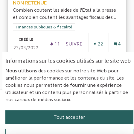
NON RETENUE
Combien coutent les aides de l'Etat a la presse
et combien coutent les avantages fiscaux des...
Filtrer les résultats de la catégorie : Finances publiques & fisca
Finances publiques & fiscalité
CRÉÉ LE
11
11 ABONNÉS
SUIVRE
22
4
23/03/2022
AIDES A LA PRESSE ET AVANT
Informations sur les cookies utilisés sur le site web
VOIR LA PROPOSITION
AIDES 
Nous utilisons des cookies sur notre site Web pour
améliorer la performance et les contenus du site. Les
cookies nous permettent de fournir une expérience
utilisateur et un contenu plus personnalisés à partir de
nos canaux de médias sociaux.
Mentions légales
Contact
Accessibilité : non conforme
Paramètres des cookies
Tout accepter
Plateforme de participation de la Cou
Plateforme de participation de l
Plateforme de participation
Plateforme de particip