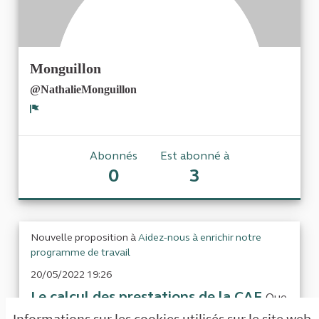
Monguillon
@NathalieMonguillon
Signaler
Abonnés
Est abonné à
0
3
Nouvelle proposition à
Aidez-nous à enrichir notre
programme de travail
20/05/2022 19:26
Le calcul des prestations de la CAF
Que
concerne mon sujet ?, Le calcul du montant des
Informations sur les cookies utilisés sur le site web