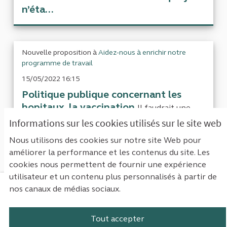
n’éta...
Nouvelle proposition à
Aidez-nous à enrichir notre
programme de travail
15/05/2022 16:15
Politique publique concernant les
hopitaux, la vaccination
Il faudrait une
evaluation comparees des couts reels de la
Informations sur les cookies utilisés sur le site web
pandemie de COVID19 e...
Nous utilisons des cookies sur notre site Web pour
améliorer la performance et les contenus du site. Les
cookies nous permettent de fournir une expérience
utilisateur et un contenu plus personnalisés à partir de
nos canaux de médias sociaux.
Mentions légales
Contact
Accessibilité : non conforme
Paramètres des cookies
Tout accepter