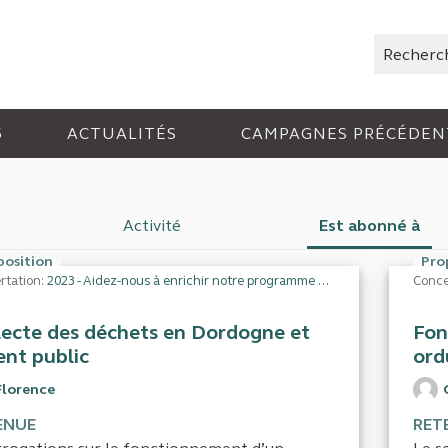
Rechercher
6
ACTUALITÉS
CAMPAGNES PRÉCÉDEN
Activité
Est abonné à
position
Pro
rtation:
2023 - Aidez-nous à enrichir notre programme de travail
Conce
lecte des déchets en Dordogne et
Fon
ent public
ord
Florence
ENUE
RET