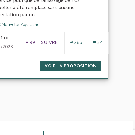
ervice publique de ramassage de nos
elles à été remplacé sans aucune
ertation par un...
rer les résultats de la catégorie : CRC Nouvelle-Aquitaine
 Nouvelle-Aquitaine
É LE
99
99 ABONNÉS
SUIVRE
286
34
9/2023
T ARGENT PUBLIC
DÉCHETS EN DORDOGNE ET ARGENT PUBLIC
VOIR LA PROPOSITION
FONCTIONNEMEN