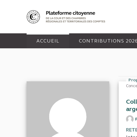
Panneau de gestion des cookies
ACCUEIL
CONTRIBUTIONS 202
Pro
Conce
Col
arg
RET