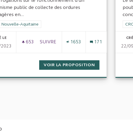
rrogations sur le fonctionnement d’un
Le s
nisme public de collecte des ordures
poub
gères en...
conc
rer les résultats de la catégorie : CRC Nouvelle-Aquitaine
 Nouvelle-Aquitaine
Filt
CRC
É LE
CRÉ
653
653 ABONNÉS
SUIVRE
1653
171
/2023
22/0
COLLECTE DES DÉCHETS EN DORDOGNE E
VOIR LA PROPOSITION
COLLECTE DES 
b