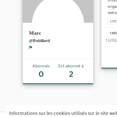
Inte
orga
ména
Filt
CRC
Marc
CRÉ
13/09
@Robillard
Signaler
Abonnés
Est abonné à
0
2
Informations sur les cookies utilisés sur le site we