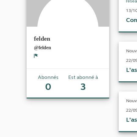
résea
13/10
Com
felden
@felden
Nouv
22/09
Signaler
L'as
Abonnés
Est abonné à
0
3
Nouv
22/09
L'as