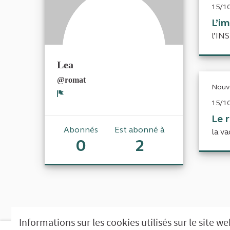
15/10
L’im
l’IN
Lea
@romat
Nouve
Signaler
15/10
Le 
Abonnés
Est abonné à
la va
0
2
Informations sur les cookies utilisés sur le site w