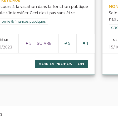
 RETENUE
ecours à la vacation dans la fonction publique
NON
e s’intensifier. Ceci n’est pas sans être...
Selo
hab /
rer les résultats de la catégorie : Économie & finances publiques
nomie & finances publiques
Filt
CRC
ÉÉ LE
CR
5
5 ABONNÉS
SUIVRE
5
1
0/2023
15/1
LE RECOURS À LA VACATION DANS LA 
VOIR LA PROPOSITION
LE RECOURS À L
eb