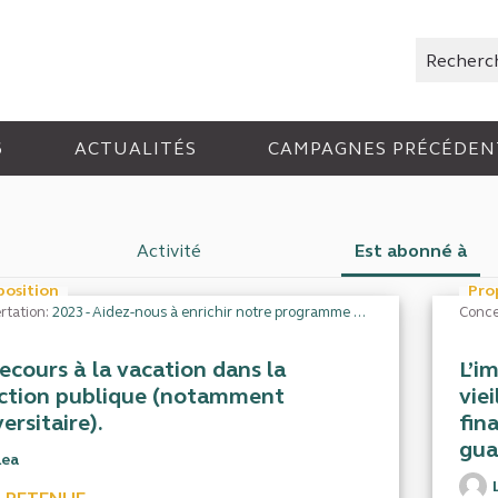
Rechercher
6
ACTUALITÉS
CAMPAGNES PRÉCÉDEN
Activité
Est abonné à
position
Pro
rtation:
2023 - Aidez-nous à enrichir notre programme de travail
Conce
recours à la vacation dans la
L’i
ction publique (notamment
vie
ersitaire).
fin
gua
Lea