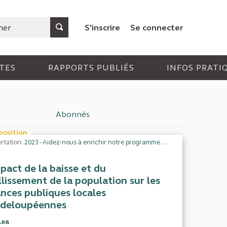
S'inscrire
Se connecter
TES
RAPPORTS PUBLIÉS
INFOS PRATI
Abonnés
position
rtation:
2023 - Aidez-nous à enrichir notre programme de travail
mpact de la baisse et du
illissement de la population sur les
ances publiques locales
deloupéennes
Lea