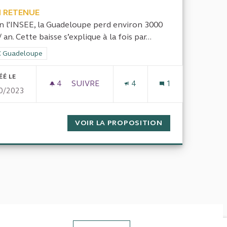
 RETENUE
n l’INSEE, la Guadeloupe perd environ 3000
 an. Cette baisse s’explique à la fois par...
rer les résultats de la catégorie : CRC Guadeloupe
 Guadeloupe
ÉÉ LE
4
4 ABONNÉS
SUIVRE
4
1
0/2023
FONCTION PUBLIQUE (NOTAMMENT UNIVERSITAIRE).
L’IMPACT DE LA BAISSE ET DU VIEILL
A VACATION DANS LA FONCTION PUBLIQUE (NOTAMMENT UN
VOIR LA PROPOSITION
L’IMPACT DE LA