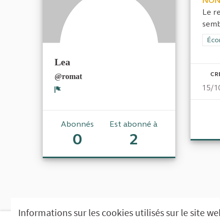
NON
Le r
sembl
Filt
Éco
Lea
CR
@romat
15/1
Signaler
Abonnés
Est abonné à
0
2
Informations sur les cookies utilisés sur le site w