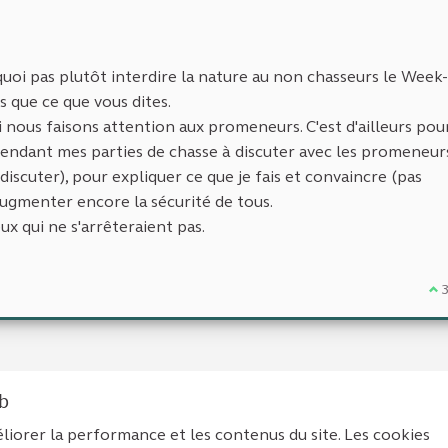
oi pas plutôt interdire la nature au non chasseurs le Week-
s que ce que vous dites.
i nous faisons attention aux promeneurs. C'est d'ailleurs pou
 pendant mes parties de chasse à discuter avec les promeneur
iscuter), pour expliquer ce que je fais et convaincre (pas
augmenter encore la sécurité de tous.
ux qui ne s'arrêteraient pas.
Je
eb
liorer la performance et les contenus du site. Les cookies
tions légales
Contact
Accessibilité : non conforme