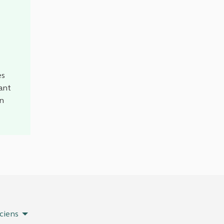
es
ant
un
ciens