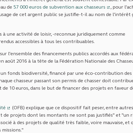
deau de
57 000 euros de subvention aux chasseurs
, pour l'a
(Lien exter
sage de cet argent public se justifie-t-il au nom de l'intérêt
 à une activité de loisir, -reconnue juridiquement comme
 rendus accessibles à tous les contribuables.
ur l'ensemble des financements publics accordés aux fédér
en août 2016 à la tête de la Fédération Nationale des Chasseu
réé un fonds biodiversité, financé par une éco-contribution des
e chaque chasseur passant son permis de chasser doit contribu
de 10 euros, dans le but de financer des projets en faveur d
ité
(OFB) explique que ce dispositif fait peser, entre autres
(Lien externe)
t de projets dont les montants ne sont pas justifiés" et "un r
socié à des projets de qualité très faible, voire mauvaise, et 
s missions."