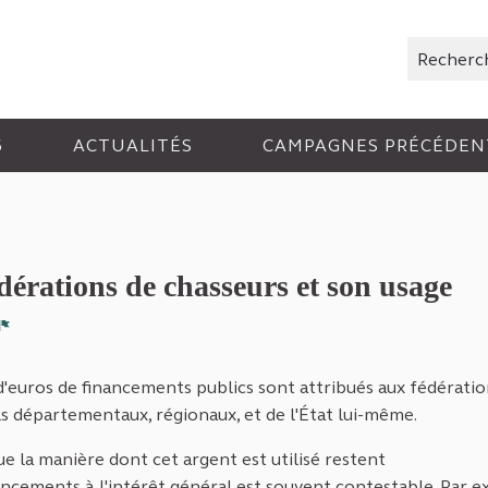
Rechercher
6
ACTUALITÉS
CAMPAGNES PRÉCÉDEN
dérations de chasseurs et son usage
Signaler
d'euros de financements publics sont attribués aux fédératio
ls départementaux, régionaux, et de l'État lui-même.
ue la manière dont cet argent est utilisé restent
financements à l'intérêt général est souvent contestable. Par 