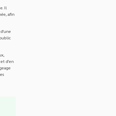
. Il
ée, afin
 d'une
public
ux,
et d'en
égeage
ses