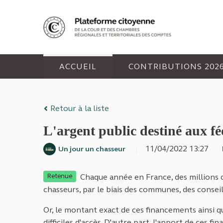
Panneau de gestion des cookies
ACCUEIL
CONTRIBUTIONS 202
Retour à la liste
L'argent public destiné aux fé
11/04/2022 13:27
Un jour un chasseur
Chaque année en France, des millions 
Retenue
chasseurs, par le biais des communes, des consei
Or, le montant exact de ces financements ainsi q
difficiles d'accès. D'autre part, l'apport de ces 