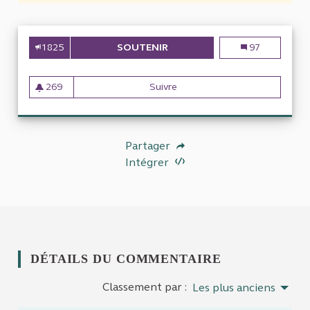
1825
SOUTENIR
ENQUÊTER SUR LES MOYENS H
Enquêter sur le
97
269
Suivre
Enquêter sur les moyens humai
269 abonnés
Partager
Intégrer
DÉTAILS DU COMMENTAIRE
Classement par :
Les plus anciens