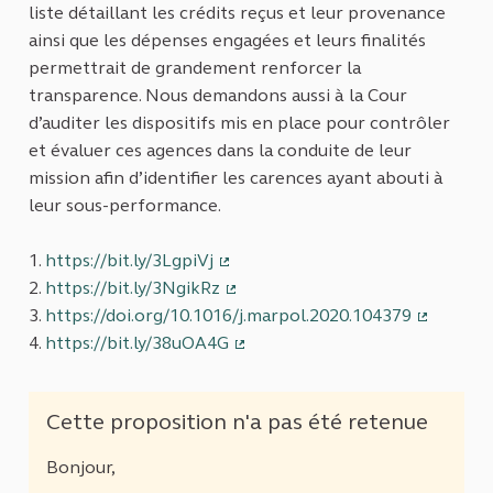
liste détaillant les crédits reçus et leur provenance
ainsi que les dépenses engagées et leurs finalités
permettrait de grandement renforcer la
transparence. Nous demandons aussi à la Cour
d’auditer les dispositifs mis en place pour contrôler
et évaluer ces agences dans la conduite de leur
mission afin d’identifier les carences ayant abouti à
leur sous-performance.
1.
https://bit.ly/3LgpiVj
(Lien externe)
2.
https://bit.ly/3NgikRz
(Lien externe)
3.
https://doi.org/10.1016/j.marpol.2020.104379
(Lien ext
4.
https://bit.ly/38uOA4G
(Lien externe)
Cette proposition n'a pas été retenue
Bonjour,