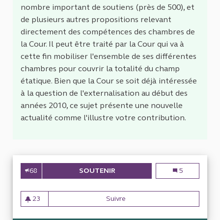
nombre important de soutiens (près de 500), et
de plusieurs autres propositions relevant
directement des compétences des chambres de
la Cour. Il peut être traité par la Cour qui va à
cette fin mobiliser l'ensemble de ses différentes
chambres pour couvrir la totalité du champ
étatique. Bien que la Cour se soit déjà intéressée
à la question de l'externalisation au début des
années 2010, ce sujet présente une nouvelle
actualité comme l'illustre votre contribution.
68
SOUTENIR
LE RECOURS AUX SOCIÉTÉS D
Le recours aux 
5
23
Suivre
Le recours aux sociétés de co
23 abonnés