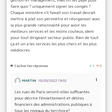
gestion et management, mais on les paye pour
faire quoi ? uniquement signer les congés ?
Chaque ministère s'il faisait son travail devrait
mettre à plat son périmètre et réorganiser avec
la plus grande rationnalité pour avoir les
meilleurs services et les moins couteux, idem
pour tout dirigeant secteur public. Rien de tout
ça et on a les services les plus chers et les plus
médiocres.
Cacher les réponses
Je suis d'acc
1
Je ne sui
0
MARTIN
18/05/2022 19:02
Les rues de Paris seront-elles suffisantes
pour décrire l'émiettement et délires
financiers des administrations publiques à
tous les niveaux du territoire?