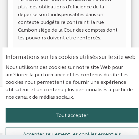
plus: des obligations d'efficience de la
dépense sont indispensables dans un
contexte budgétaire contraint: la rue
Cambon siège de la Cour des comptes dont
les pouvoirs doivent être renforcés.
Informations sur les cookies utilisés sur le site web
Je suis d'accor
2
Je ne suis 
0
Nous utilisons des cookies sur notre site Web pour
améliorer la performance et les contenus du site. Les
cookies nous permettent de fournir une expérience
utilisateur et un contenu plus personnalisés à partir de
nos canaux de médias sociaux.
Mentions légales
Contact
Accessibilité : non conforme
Paramètres des cookies
Tout accepter
Plateforme de participation de la Cou
Plateforme de participation de l
Plateforme de participation
Plateforme de particip
Accepter seulement les cookies essentiels