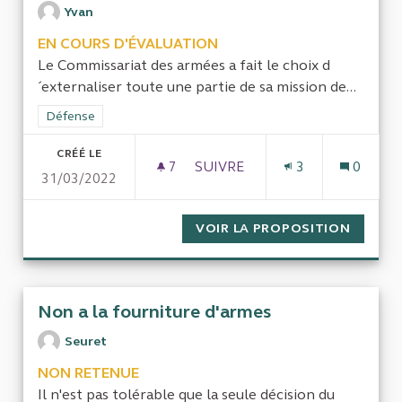
Yvan
EN COURS D'ÉVALUATION
Le Commissariat des armées a fait le choix d
´externaliser toute une partie de sa mission de...
Filtrer les résultats de la catégorie : Défense
Défense
CRÉÉ LE
7
7 ABONNÉS
SUIVRE
3
0
31/03/2022
VOIR LA PROPOSITION
CONTRÔ
Non a la fourniture d'armes
Seuret
NON RETENUE
Il n'est pas tolérable que la seule décision du