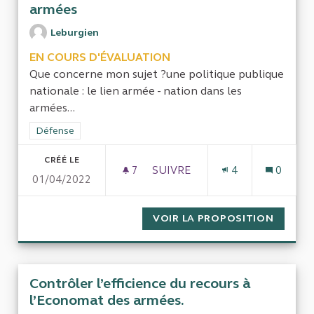
armées
Leburgien
EN COURS D'ÉVALUATION
Que concerne mon sujet ?une politique publique
nationale : le lien armée - nation dans les
armées...
Filtrer les résultats de la catégorie : Défense
Défense
CRÉÉ LE
7
7 ABONNÉS
SUIVRE
4
0
01/04/2022
FONCTIONNEMENT DES RÉSE
VOIR LA PROPOSITION
FONCTI
Contrôler l’efficience du recours à
l’Economat des armées.