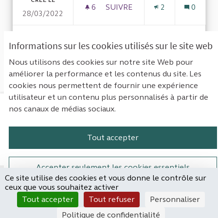
CRÉÉ LE
6
6 ABONNÉS
SUIVRE
2
0
28/03/2022
LA FRANCE, PEUT-ELLE DEVEN
VOIR LA PROPOSITION
LA FRA
Informations sur les cookies utilisés sur le site web
Nous utilisons des cookies sur notre site Web pour
améliorer la performance et les contenus du site. Les
Voir toutes les propositions retirées
cookies nous permettent de fournir une expérience
utilisateur et un contenu plus personnalisés à partir de
nos canaux de médias sociaux.
Mentions légales
Contact
Accessibilité : non conforme
Paramètres des cookies
Tout accepter
Plateforme de participation de la Cou
Plateforme de participation de l
Plateforme de participation
Plateforme de particip
Accepter seulement les cookies essentiels
Ce site utilise des cookies et vous donne le contrôle sur
Site réalisé par
ceux que vous souhaitez activer
Open Source Politics
Paramètres
(Lien externe)
Tout accepter
Tout refuser
Personnaliser
grâce au
logiciel libre
Decidim
.
Politique de confidentialité