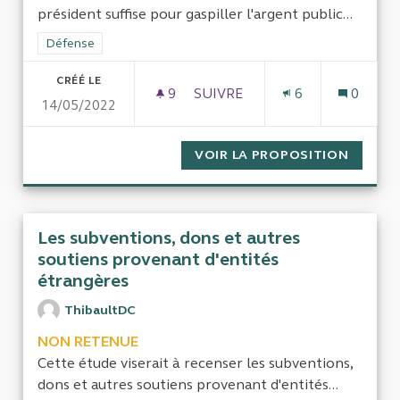
président suffise pour gaspiller l'argent public...
Filtrer les résultats de la catégorie : Défense
Défense
CRÉÉ LE
9
9 ABONNÉS
SUIVRE
6
0
14/05/2022
NON A LA FOURNITURE D'AR
VOIR LA PROPOSITION
NON A 
Les subventions, dons et autres
soutiens provenant d'entités
étrangères
ThibaultDC
NON RETENUE
Cette étude viserait à recenser les subventions,
dons et autres soutiens provenant d'entités...