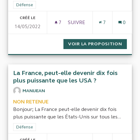
Filtrer les résultats de la catégorie : Défense
Défense
CRÉÉ LE
7
7 ABONNÉS
SUIVRE
7
0
14/05/2022
LES SUBVENTIONS, DONS ET
VOIR LA PROPOSITION
LES SU
La France, peut-elle devenir dix fois
plus puissante que les USA ?
MANIJEAN
NON RETENUE
Bonjour; La France peut-elle devenir dix fois
plus puissante que les États-Unis sur tous les...
Filtrer les résultats de la catégorie : Défense
Défense