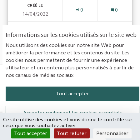
CRÉÉ LE
0
0
14/04/2022
VOIR LA PROPOSITION
DROITS
Informations sur les cookies utilisés sur le site web
Nous utilisons des cookies sur notre site Web pour
améliorer la performance et les contenus du site. Les
Voir toutes les propositions
cookies nous permettent de fournir une expérience
utilisateur et un contenu plus personnalisés à partir de
nos canaux de médias sociaux.
Mentions légales
Contact
Accessibilité : non conforme
Paramètres des cookies
Tout accepter
Plateforme de participation de la Cou
Plateforme de participation de l
Plateforme de participation
Plateforme de particip
Accepter seulement les cookies essentiels
Ce site utilise des cookies et vous donne le contrôle sur
Site réalisé par
ceux que vous souhaitez activer
Open Source Politics
Paramètres
(Lien externe)
Tout accepter
Tout refuser
Personnaliser
grâce au
logiciel libre