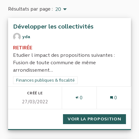
Résultats par page :
20
Développer les collectivités
yda
RETIRÉE
Etudier l impact des propositions suivantes :
Fusion de toute commune de même
arrondissement...
Filtrer les résultats de la catégorie : Finances publiques & fisca
Finances publiques & fiscalité
CRÉÉ LE
0
0
27/03/2022
VOIR LA PROPOSITION
DÉVELO