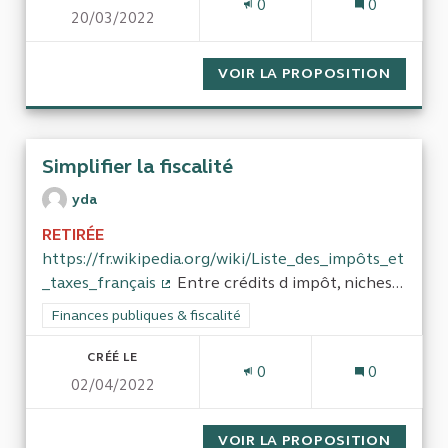
0
0
20/03/2022
VOIR LA PROPOSITION
SIMPLI
Simplifier la fiscalité
yda
RETIRÉE
https://fr.wikipedia.org/wiki/Liste_des_impôts_et
_taxes_français
Entre crédits d impôt, niches...
(Lien externe)
Filtrer les résultats de la catégorie : Finances publiques & fisca
Finances publiques & fiscalité
CRÉÉ LE
0
0
02/04/2022
VOIR LA PROPOSITION
SIMPLIF