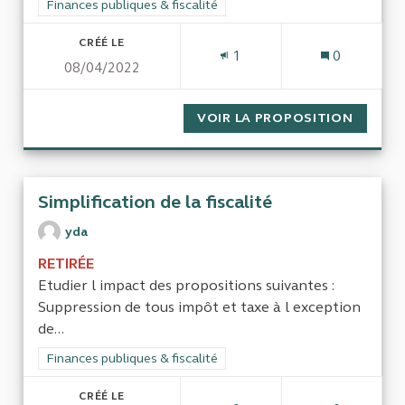
Filtrer les résultats de la catégorie : Finances publiques & fisca
Finances publiques & fiscalité
CRÉÉ LE
1
0
08/04/2022
VOIR LA PROPOSITION
TAXE S
Simplification de la fiscalité
yda
RETIRÉE
Etudier l impact des propositions suivantes :
Suppression de tous impôt et taxe à l exception
de...
Filtrer les résultats de la catégorie : Finances publiques & fisca
Finances publiques & fiscalité
CRÉÉ LE