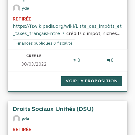
yda
RETIRÉE
https://fr.wikipedia.org/wiki/Liste_des_impôts_et
_taxes_françaisEntre
crédits d impôt, niches...
(Lien externe)
Filtrer les résultats de la catégorie : Finances publiques & fisca
Finances publiques & fiscalité
CRÉÉ LE
0
0
30/03/2022
VOIR LA PROPOSITION
SIMPLIF
Droits Sociaux Unifiés (DSU)
yda
RETIRÉE