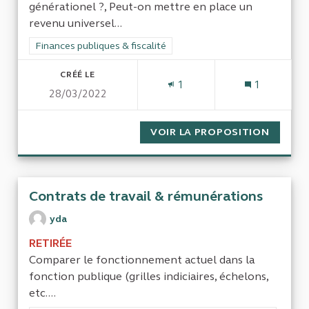
générationel ?, Peut-on mettre en place un
revenu universel...
Filtrer les résultats de la catégorie : Finances publiques & fisca
Finances publiques & fiscalité
CRÉÉ LE
1
1
28/03/2022
VOIR LA PROPOSITION
LA DIS
Contrats de travail & rémunérations
yda
RETIRÉE
Comparer le fonctionnement actuel dans la
fonction publique (grilles indiciaires, échelons,
etc....