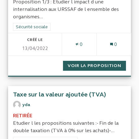
Proposition 1/3 : Etudier l impact d une
internalisation aux URSSAF de l ensemble des
organismes...
Filtrer les résultats de la catégorie : Sécurité sociale
Sécurité sociale
CRÉÉ LE
0
0
13/04/2022
VOIR LA PROPOSITION
DROITS
Taxe sur la valeur ajoutée (TVA)
yda
RETIRÉE
Etudier l les propositions suivantes :- Fin de la
double taxation (TVA à 0% sur les achats)-...