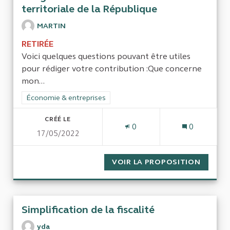
territoriale de la République
MARTIN
RETIRÉE
Voici quelques questions pouvant être utiles
pour rédiger votre contribution :Que concerne
mon...
Filtrer les résultats de la catégorie : Économie & entreprises
Économie & entreprises
CRÉÉ LE
0
0
17/05/2022
VOIR LA PROPOSITION
L'ORGA
Simplification de la fiscalité
yda