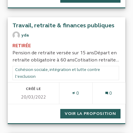
Travail, retraite & finances publiques
yda
RETIRÉE
Pension de retraite versée sur 15 ansDépart en
retraite obligatoire à 60 ansCotisation retraite...
Filtrer les résultats de la catégorie : Cohésion sociale, intégra
Cohésion sociale, intégration et lutte contre
l’exclusion
CRÉÉ LE
0
0
20/03/2022
VOIR LA PROPOSITION
TRAVAI