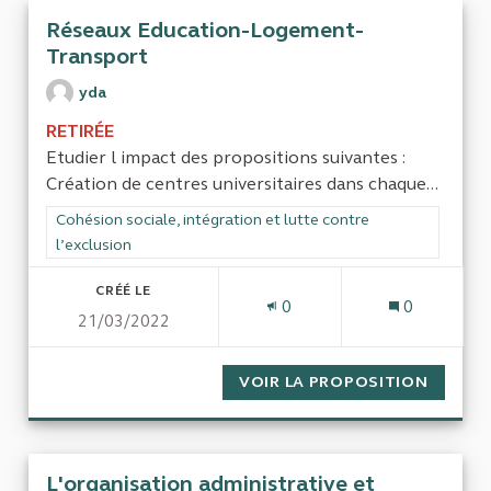
Réseaux Education-Logement-
Transport
yda
RETIRÉE
Etudier l impact des propositions suivantes :
Création de centres universitaires dans chaque...
Filtrer les résultats de la catégorie : Cohésion sociale, intégra
Cohésion sociale, intégration et lutte contre
l’exclusion
CRÉÉ LE
0
0
21/03/2022
VOIR LA PROPOSITION
RÉSEA
L'organisation administrative et