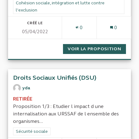
Filtrer les résultats de la catégorie : Cohésion sociale, intégra
Cohésion sociale, intégration et lutte contre
l’exclusion
CRÉÉ LE
0
0
05/04/2022
VOIR LA PROPOSITION
CONTRA
Droits Sociaux Unifiés (DSU)
yda
RETIRÉE
Proposition 1/3 : Etudier l impact d une
internalisation aux URSSAF de l ensemble des
organismes...
Filtrer les résultats de la catégorie : Sécurité sociale
Sécurité sociale