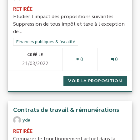
RETIRÉE
Etudier l impact des propositions suivantes :
Suppression de tous impôt et taxe à l exception
de...
Filtrer les résultats de la catégorie : Finances publiques & fisca
Finances publiques & fiscalité
CRÉÉ LE
0
0
21/03/2022
VOIR LA PROPOSITION
SIMPLI
Contrats de travail & rémunérations
yda
RETIRÉE
Comparer le fonctionnement actuel dans la