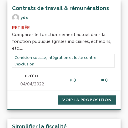
Contrats de travail & rémunérations
yda
RETIRÉE
Comparer le fonctionnement actuel dans la
fonction publique (grilles indiciaires, échelons,
etc....
Filtrer les résultats de la catégorie : Cohésion sociale, intégra
Cohésion sociale, intégration et lutte contre
l’exclusion
CRÉÉ LE
0
0
04/04/2022
VOIR LA PROPOSITION
CONTRA
Simplifier la fiscalité