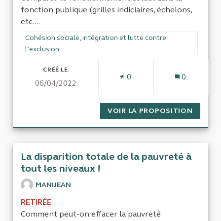
fonction publique (grilles indiciaires, échelons,
etc....
Filtrer les résultats de la catégorie : Cohésion sociale, intégra
Cohésion sociale, intégration et lutte contre
l’exclusion
CRÉÉ LE
0
0
06/04/2022
VOIR LA PROPOSITION
CONTRA
La disparition totale de la pauvreté à
tout les niveaux !
MANIJEAN
RETIRÉE
Comment peut-on effacer la pauvreté