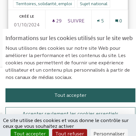
Filtrer les résultats de la catégorie : Territoires, solidarité, em
Territoires, solidarité, emploi
Filtrer les résultats pour le s
Sujet national
CRÉÉ LE
29
29 ABONNÉS
SUIVRE
5
0
01/10/2024
FUSION DES PETITES COMM
Informations sur les cookies utilisés sur le site web
VOIR LA PROPOSITION
FUSION
Nous utilisons des cookies sur notre site Web pour
améliorer la performance et les contenus du site. Les
cookies nous permettent de fournir une expérience
utilisateur et un contenu plus personnalisés à partir de
nos canaux de médias sociaux.
Mentions légales
Contact
Accessibilité : non conforme
Paramètres des cookies
Tout accepter
Plateforme de participation de la Cou
Plateforme de participation de l
Plateforme de participation
Plateforme de particip
Accepter seulement les cookies essentiels
Ce site utilise des cookies et vous donne le contrôle sur
Site réalisé par
ceux que vous souhaitez activer
Open Source Politics
Paramètres
(Lien externe)
Tout accepter
Tout refuser
Personnaliser
grâce au
logiciel libre