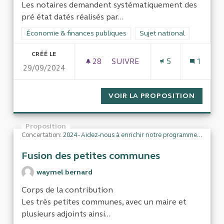
Les notaires demandent systématiquement des
pré état datés réalisés par...
Filtrer les résultats de la catégorie : Économie & finances pub
Économie & finances publiques
Filtrer les résultats pour l
Sujet national
CRÉÉ LE
28
28 ABONNÉS
SUIVRE
5
1
29/09/2024
ABUS DE POUVOIR DES NOTA
VOIR LA PROPOSITION
ABUS D
Proposition
Concertation:
2024 - Aidez-nous à enrichir notre programme de travail
Fusion des petites communes
waymel bernard
Corps de la contribution
Les très petites communes, avec un maire et
plusieurs adjoints ainsi...