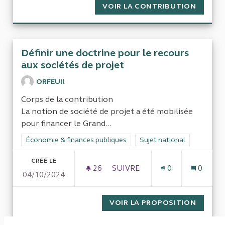
VOIR LA CONTRIBUTION
CONCO
Définir une doctrine pour le recours
aux sociétés de projet
ORFEUIl
Corps de la contribution
La notion de société de projet a été mobilisée
pour financer le Grand...
Filtrer les résultats de la catégorie : Économie & finances pub
Économie & finances publiques
Filtrer les résultats pour l
Sujet national
CRÉÉ LE
26
26 ABONNÉS
SUIVRE
0
0
04/10/2024
DÉFINIR UNE DOCTRINE POUR
VOIR LA PROPOSITION
DÉFINI