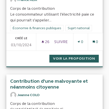
Corps de la contribution
Le consommateur utilisant l'électricité paie ce
qui pourrait s'appeler...
Filtrer les résultats de la catégorie : Économie & finances pub
Économie & finances publiques
Filtrer les résultats pour l
Sujet national
CRÉÉ LE
26
26 ABONNÉS
SUIVRE
0
0
03/10/2024
COÛT RÉEL DE L'ÉLECTRICI
VOIR LA PROPOSITION
COÛT R
Contribution d'une malvoyante et
néanmoins citoyenne
Jeanne COLO
Corps de la contribution