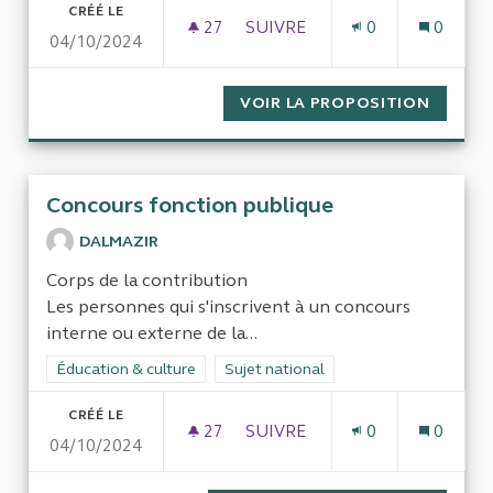
CRÉÉ LE
27
27 ABONNÉS
SUIVRE
0
0
04/10/2024
MÉTHANISATION COÛTEUSE 
VOIR LA PROPOSITION
MÉTHA
Concours fonction publique
DALMAZIR
Corps de la contribution
Les personnes qui s'inscrivent à un concours
interne ou externe de la...
Filtrer les résultats de la catégorie : Éducation & culture
Éducation & culture
Filtrer les résultats pour le secteur : 
Sujet national
CRÉÉ LE
27
27 ABONNÉS
SUIVRE
0
0
04/10/2024
CONCOURS FONCTION PUBL