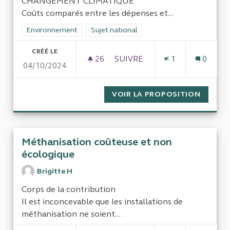
CHANGEMENT CLIMATIQUE
Coûts comparés entre les dépenses et...
Filtrer les résultats de la catégorie : Environnement
Environnement
Filtrer les résultats pour le secteur : Sujet
Sujet national
CRÉÉ LE
26
26 ABONNÉS
SUIVRE
1
0
04/10/2024
CONTRIBUTION D'UNE MALV
VOIR LA PROPOSITION
CONTRI
Méthanisation coûteuse et non
écologique
Brigitte H
Corps de la contribution
Il est inconcevable que les installations de
méthanisation ne soient...