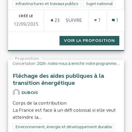
Filtrer les résultats de la catégorie : Infrastructures et travaux
Infrastructures et travaux publics
Filtrer les résultats pour
Sujet national
CRÉÉ LE
23
23 ABONNÉS
SUIVRE
7
1
12/09/2025
LE COÛT RÉEL DES ENR POUR
VOIR LA PROPOSITION
LE COÛ
Proposition
Concertation:
2026 - Aidez-nous à enrichir notre programme de travail
Fléchage des aides publiques à la
transition énergétique
DUBOIS
Corps de la contribution
La France est face à un défi colossal si elle veut
atteindre la...
Filtrer les résultats de la catégorie : Environnement, énergi
Environnement, énergie et développement durable