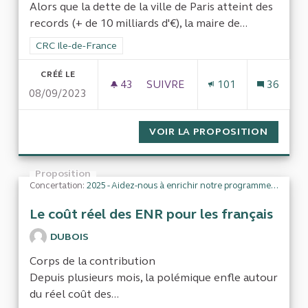
Alors que la dette de la ville de Paris atteint des
records (+ de 10 milliards d'€), la maire de...
Filtrer les résultats de la catégorie : CRC Ile-de-France
CRC Ile-de-France
CRÉÉ LE
43
43 ABONNÉS
SUIVRE
101
36
08/09/2023
GESTION DE LA VILLE DE PARIS
VOIR LA PROPOSITION
GESTION
Proposition
Concertation:
2025 - Aidez-nous à enrichir notre programme de travail
Le coût réel des ENR pour les français
DUBOIS
Corps de la contribution
Depuis plusieurs mois, la polémique enfle autour
du réel coût des...