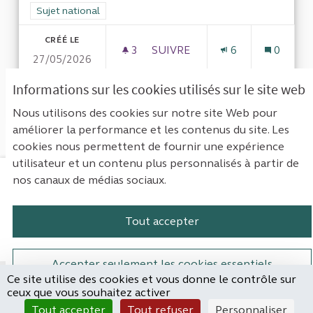
Filtrer les résultats pour le secteur : Sujet national
Sujet national
CRÉÉ LE
3
3 ABONNÉS
SUIVRE
6
0
27/05/2026
FLÉCHAGE DES AIDES PUBLIQ
Informations sur les cookies utilisés sur le site web
VOIR LA PROPOSITION
FLÉCHA
Nous utilisons des cookies sur notre site Web pour
améliorer la performance et les contenus du site. Les
cookies nous permettent de fournir une expérience
utilisateur et un contenu plus personnalisés à partir de
nos canaux de médias sociaux.
Mentions légales
Contact
Accessibilité : non conforme
Paramètres des cookies
Tout accepter
Plateforme de participation de la Cou
Plateforme de participation de l
Plateforme de participation
Plateforme de particip
Accepter seulement les cookies essentiels
Ce site utilise des cookies et vous donne le contrôle sur
Site réalisé par
ceux que vous souhaitez activer
Open Source Politics
Paramètres
(Lien externe)
Tout accepter
Tout refuser
Personnaliser