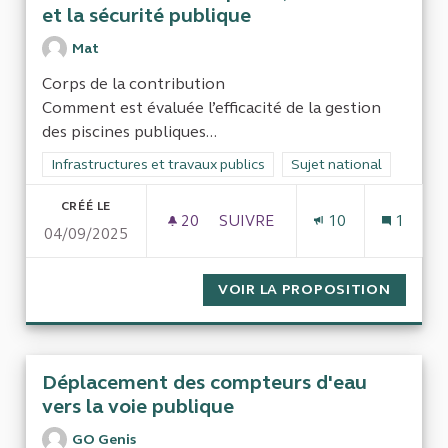
et la sécurité publique
Mat
Corps de la contribution
Comment est évaluée l’efficacité de la gestion
des piscines publiques...
Filtrer les résultats de la catégorie : Infrastructures et travaux
Infrastructures et travaux publics
Filtrer les résultats pour
Sujet national
CRÉÉ LE
20
20 ABONNÉS
SUIVRE
10
1
04/09/2025
PISCINES PUBLIQUES EN FRAN
VOIR LA PROPOSITION
PISCIN
Déplacement des compteurs d'eau
vers la voie publique
GO Genis