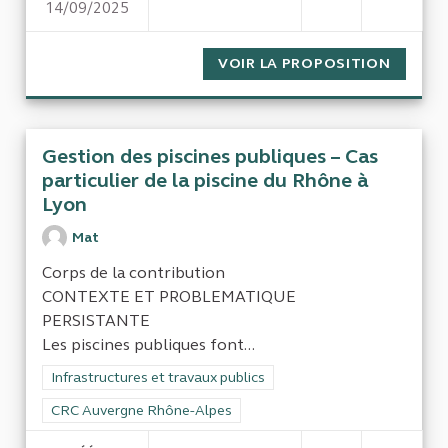
14/09/2025
LA RENOVATION DES PORTS D
VOIR LA PROPOSITION
LA REN
Gestion des piscines publiques – Cas
particulier de la piscine du Rhône à
Lyon
Mat
Corps de la contribution
CONTEXTE ET PROBLEMATIQUE
PERSISTANTE
Les piscines publiques font...
Filtrer les résultats de la catégorie : Infrastructures et travaux
Infrastructures et travaux publics
Filtrer les résultats pour le secteur : CRC Auvergne Rhône-Al
CRC Auvergne Rhône-Alpes