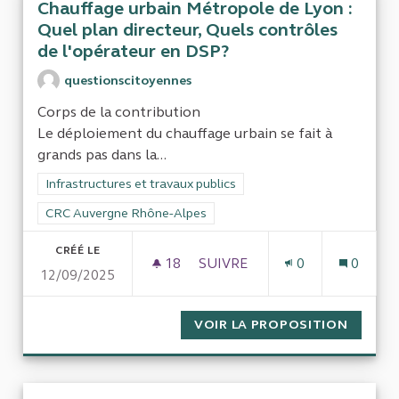
Chauffage urbain Métropole de Lyon :
Quel plan directeur, Quels contrôles
de l'opérateur en DSP?
questionscitoyennes
Corps de la contribution
Le déploiement du chauffage urbain se fait à
grands pas dans la...
Filtrer les résultats de la catégorie : Infrastructures et travaux
Infrastructures et travaux publics
Filtrer les résultats pour le secteur : CRC Auvergne Rhône-Al
CRC Auvergne Rhône-Alpes
CRÉÉ LE
18
18 ABONNÉS
SUIVRE
0
0
12/09/2025
CHAUFFAGE URBAIN MÉTROPOL
VOIR LA PROPOSITION
CHAUFF