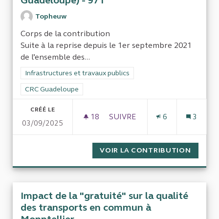
Guadeloupe) - 971
Topheuw
Corps de la contribution
Suite à la reprise depuis le 1er septembre 2021
de l’ensemble des...
Filtrer les résultats de la catégorie : Infrastructures et travaux
Infrastructures et travaux publics
Filtrer les résultats pour le secteur : CRC Guadeloupe
CRC Guadeloupe
CRÉÉ LE
18
18 ABONNÉS
SUIVRE
6
3
03/09/2025
AUDIT DE GESTION FINANCIÈ
VOIR LA CONTRIBUTION
AUDIT 
Impact de la "gratuité" sur la qualité
des transports en commun à