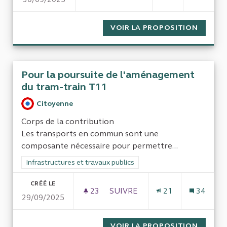
AMÉLIORER LE RENDEMENT D
VOIR LA PROPOSITION
AMÉLIO
Pour la poursuite de l'aménagement
du tram-train T11
Citoyenne
Corps de la contribution
Les transports en commun sont une
composante nécessaire pour permettre...
Filtrer les résultats de la catégorie : Infrastructures et travaux
Infrastructures et travaux publics
CRÉÉ LE
23
23 ABONNÉS
SUIVRE
21
34
29/09/2025
POUR LA POURSUITE DE L'AM
VOIR LA PROPOSITION
POUR L