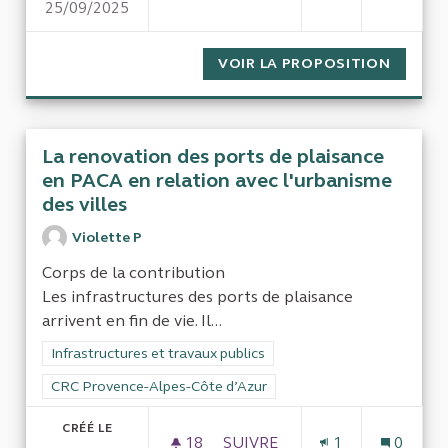
25/09/2025
PISTE SECONDAIRE DE L'AÉR
VOIR LA PROPOSITION
PISTE 
La renovation des ports de plaisance
en PACA en relation avec l'urbanisme
des villes
Violette P
Corps de la contribution
Les infrastructures des ports de plaisance
arrivent en fin de vie. Il...
Filtrer les résultats de la catégorie : Infrastructures et travaux
Infrastructures et travaux publics
Filtrer les résultats pour le secteur : CRC Provence-Alpes-Côt
CRC Provence-Alpes-Côte d’Azur
CRÉÉ LE
18
18 ABONNÉS
SUIVRE
1
0