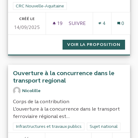
Filtrer les résultats pour le secteur : CRC Nouvelle-Aquitaine
CRC Nouvelle-Aquitaine
CRÉÉ LE
19
19 ABONNÉS
SUIVRE
4
0
14/09/2025
AUDIT DES ORGANISMES DE G
VOIR LA PROPOSITION
AUDIT 
Ouverture à la concurrence dans le
transport regional
Nicolille
Corps de la contribution
L’ouverture à la concurrence dans le transport
ferroviaire régional est...
Filtrer les résultats de la catégorie : Infrastructures et travaux
Infrastructures et travaux publics
Filtrer les résultats pour
Sujet national