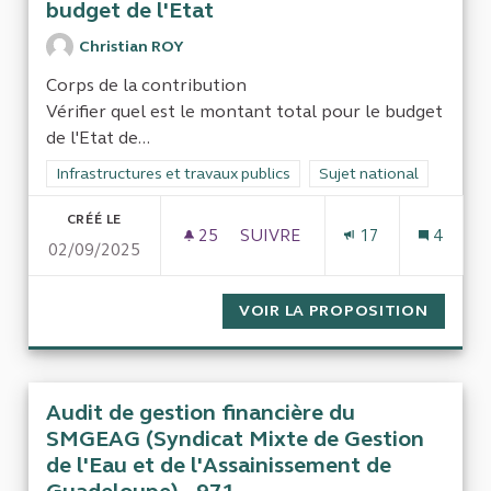
budget de l'Etat
Christian ROY
Corps de la contribution
Vérifier quel est le montant total pour le budget
de l'Etat de...
Filtrer les résultats de la catégorie : Infrastructures et travaux
Infrastructures et travaux publics
Filtrer les résultats pour
Sujet national
CRÉÉ LE
25
25 ABONNÉS
SUIVRE
17
4
02/09/2025
CONTRÔLE DU COÛT RÉEL DE L
VOIR LA PROPOSITION
CONTRÔ
Audit de gestion financière du
SMGEAG (Syndicat Mixte de Gestion
de l'Eau et de l'Assainissement de