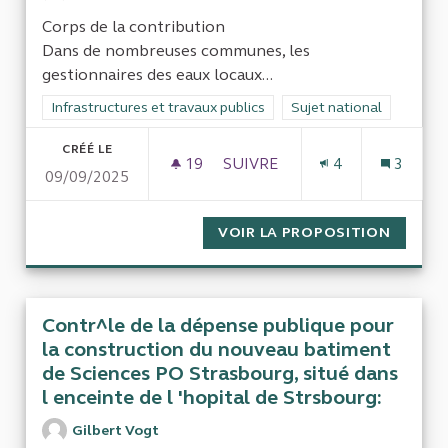
Corps de la contribution
Dans de nombreuses communes, les
gestionnaires des eaux locaux...
Filtrer les résultats de la catégorie : Infrastructures et travaux
Infrastructures et travaux publics
Filtrer les résultats pour
Sujet national
CRÉÉ LE
19
19 ABONNÉS
SUIVRE
4
3
09/09/2025
DÉPLACEMENT DES COMPTEUR
VOIR LA PROPOSITION
DÉPLAC
Contr^le de la dépense publique pour
la construction du nouveau batiment
de Sciences PO Strasbourg, situé dans
l enceinte de l 'hopital de Strsbourg:
Gilbert Vogt