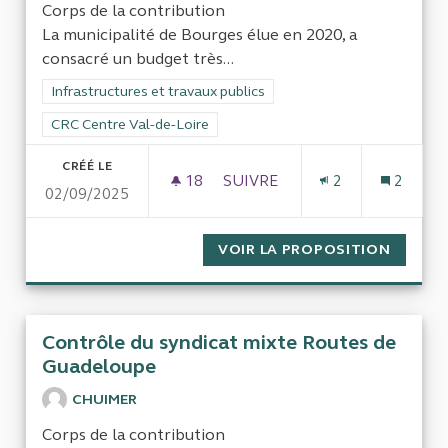
Corps de la contribution
La municipalité de Bourges élue en 2020, a
consacré un budget très...
Filtrer les résultats de la catégorie : Infrastructures et travaux
Infrastructures et travaux publics
Filtrer les résultats pour le secteur : CRC Centre Val-de-Loire
CRC Centre Val-de-Loire
CRÉÉ LE
18
18 ABONNÉS
SUIVRE
2
2
02/09/2025
LES PISTES CYCLABLES À BO
VOIR LA PROPOSITION
LES PI
Contrôle du syndicat mixte Routes de
Guadeloupe
CHUIMER
Corps de la contribution