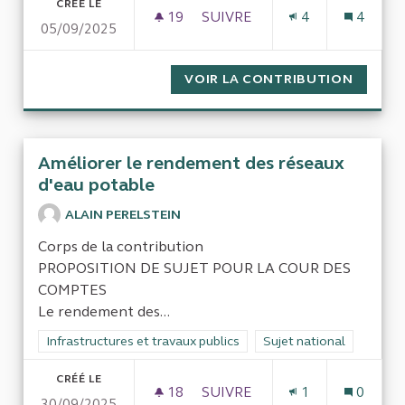
CRÉÉ LE
19
19 ABONNÉS
SUIVRE
4
4
05/09/2025
GESTION DES PISCINES PUBLI
VOIR LA CONTRIBUTION
GESTIO
Améliorer le rendement des réseaux
d'eau potable
ALAIN PERELSTEIN
Corps de la contribution
PROPOSITION DE SUJET POUR LA COUR DES
COMPTES
Le rendement des...
Filtrer les résultats de la catégorie : Infrastructures et travaux
Infrastructures et travaux publics
Filtrer les résultats pour
Sujet national
CRÉÉ LE
18
18 ABONNÉS
SUIVRE
1
0
30/09/2025