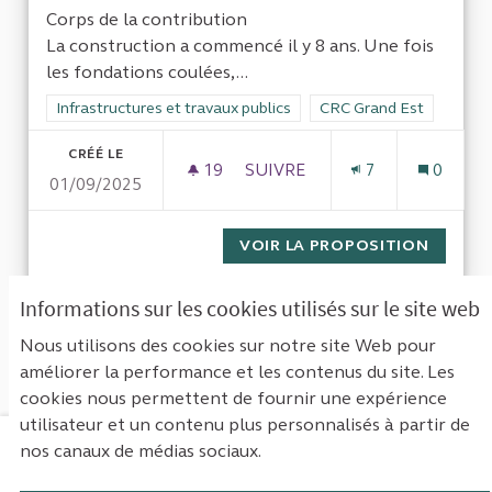
Corps de la contribution
La construction a commencé il y 8 ans. Une fois
les fondations coulées,...
Filtrer les résultats de la catégorie : Infrastructures et travaux
Infrastructures et travaux publics
Filtrer les résultats pou
CRC Grand Est
CRÉÉ LE
19
19 ABONNÉS
SUIVRE
7
0
01/09/2025
CONTR^LE DE LA DÉPENSE PU
VOIR LA PROPOSITION
CONTR^
Informations sur les cookies utilisés sur le site web
1
Suivant ›
Dernière »
Nous utilisons des cookies sur notre site Web pour
améliorer la performance et les contenus du site. Les
Voir toutes les propositions retirées
cookies nous permettent de fournir une expérience
utilisateur et un contenu plus personnalisés à partir de
nos canaux de médias sociaux.
Mentions légales
Contact
Accessibilité : non conforme