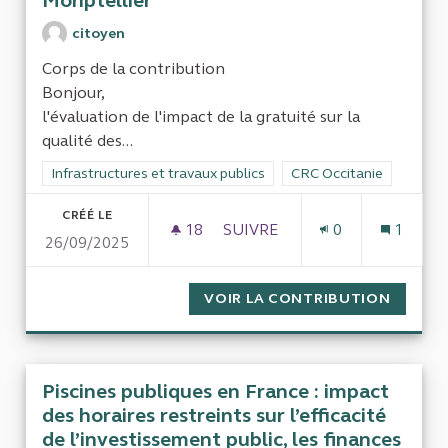
Monptellier
citoyen
Corps de la contribution
Bonjour,
l'évaluation de l'impact de la gratuité sur la
qualité des...
Filtrer les résultats de la catégorie : Infrastructures et travaux
Infrastructures et travaux publics
Filtrer les résultats pou
CRC Occitanie
CRÉÉ LE
18
18 ABONNÉS
SUIVRE
0
1
26/09/2025
IMPACT DE LA "GRATUITÉ" 
VOIR LA CONTRIBUTION
IMPACT
Piscines publiques en France : impact
des horaires restreints sur l’efficacité
de l’investissement public, les finances