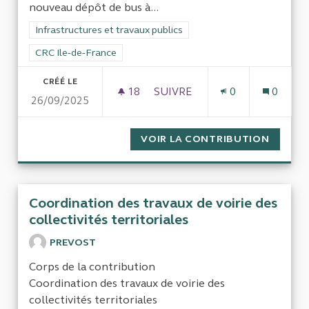
nouveau dépôt de bus à...
Filtrer les résultats de la catégorie : Infrastructures et travaux
Infrastructures et travaux publics
Filtrer les résultats pour le secteur : CRC Ile-de-France
CRC Ile-de-France
CRÉÉ LE
18
18 ABONNÉS
SUIVRE
0
0
26/09/2025
CRÉATION D'UN DÉPÔT DE B
VOIR LA CONTRIBUTION
CRÉATI
Coordination des travaux de voirie des
collectivités territoriales
PREVOST
Corps de la contribution
Coordination des travaux de voirie des
collectivités territoriales