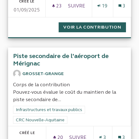
CRÉÉ LE
23
23 ABONNÉS
SUIVRE
19
3
01/09/2025
OUVERTURE À LA CONCURREN
VOIR LA CONTRIBUTION
OUVERT
Piste secondaire de l'aéroport de
Mérignac
GROSSET-GRANGE
Corps de la contribution
Pouvez-vous évalue le coût du maintien de la
piste secondaire de...
Filtrer les résultats de la catégorie : Infrastructures et travaux
Infrastructures et travaux publics
Filtrer les résultats pour le secteur : CRC Nouvelle-Aquitaine
CRC Nouvelle-Aquitaine
CRÉÉ LE
20
20 ABONNÉS
SUIVRE
3
3