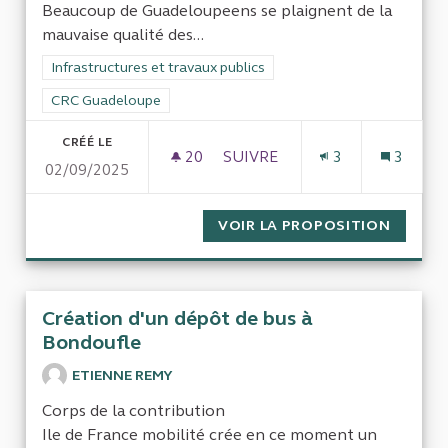
Beaucoup de Guadeloupeens se plaignent de la
mauvaise qualité des...
Filtrer les résultats de la catégorie : Infrastructures et travaux
Infrastructures et travaux publics
Filtrer les résultats pour le secteur : CRC Guadeloupe
CRC Guadeloupe
CRÉÉ LE
20
20 ABONNÉS
SUIVRE
3
3
02/09/2025
CONTRÔLE DU SYNDICAT MI
VOIR LA PROPOSITION
CONTRÔ
Création d'un dépôt de bus à
Bondoufle
ETIENNE REMY
Corps de la contribution
Ile de France mobilité crée en ce moment un