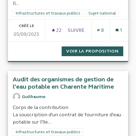
Il...
Filtrer les résultats de la catégorie : Infrastructures et travaux
Infrastructures et travaux publics
Filtrer les résultats pour
Sujet national
CRÉÉ LE
22
22 ABONNÉS
SUIVRE
8
1
05/09/2025
COORDINATION DES TRAVAUX 
VOIR LA PROPOSITION
COORDI
Audit des organismes de gestion de
l'eau potable en Charente Maritime
Guilhaume
Corps de la contribution
La souscription d'un contrat de fourniture d'eau
potable sur l'île...
Filtrer les résultats de la catégorie : Infrastructures et travaux
Infrastructures et travaux publics