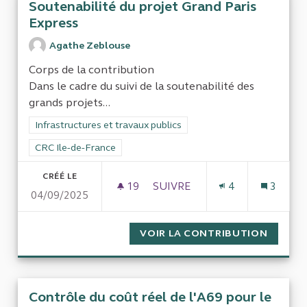
Soutenabilité du projet Grand Paris
Express
Agathe Zeblouse
Corps de la contribution
Dans le cadre du suivi de la soutenabilité des
grands projets...
Filtrer les résultats de la catégorie : Infrastructures et travaux
Infrastructures et travaux publics
Filtrer les résultats pour le secteur : CRC Ile-de-France
CRC Ile-de-France
CRÉÉ LE
19
19 ABONNÉS
SUIVRE
4
3
04/09/2025
SOUTENABILITÉ DU PROJET 
VOIR LA CONTRIBUTION
SOUTEN
Contrôle du coût réel de l'A69 pour le