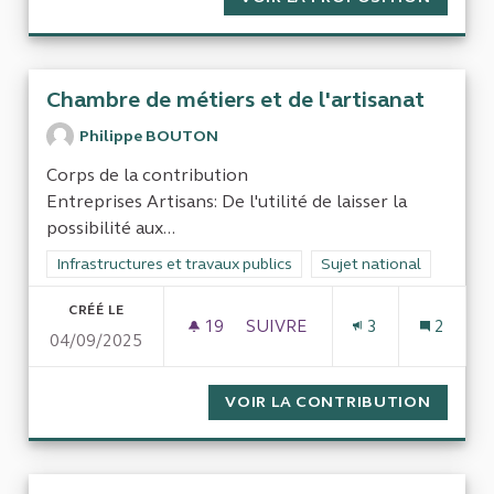
Chambre de métiers et de l'artisanat
Philippe BOUTON
Corps de la contribution
Entreprises Artisans: De l'utilité de laisser la
possibilité aux...
Filtrer les résultats de la catégorie : Infrastructures et travaux
Infrastructures et travaux publics
Filtrer les résultats pour
Sujet national
CRÉÉ LE
19
19 ABONNÉS
SUIVRE
3
2
04/09/2025
CHAMBRE DE MÉTIERS ET DE 
VOIR LA CONTRIBUTION
CHAMBR