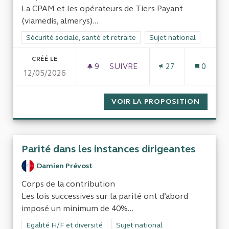
La CPAM et les opérateurs de Tiers Payant
(viamedis, almerys)...
Filtrer les résultats de la catégorie : Sécurité sociale, santé et
Sécurité sociale, santé et retraite
Filtrer les résultats pour
Sujet national
CRÉÉ LE
9
9 ABONNÉS
SUIVRE
27
0
12/05/2026
FRAUDES À LA SÉCURITÉ SOCI
VOIR LA PROPOSITION
FRAUDE
Parité dans les instances dirigeantes
Damien Prévost
Corps de la contribution
Les lois successives sur la parité ont d’abord
imposé un minimum de 40%...
Filtrer les résultats de la catégorie : Egalité H/F et diversité
Egalité H/F et diversité
Filtrer les résultats pour le secteur
Sujet national