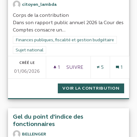
citoyen_lambda
Corps de la contribution
Dans son rapport public annuel 2026 la Cour des
Comptes consacre un...
Filtrer les résultats de la catégorie : Finances publiques, fisca
Finances publiques, fiscalité et gestion budgétaire
Filtrer les résultats pour le secteur : Sujet national
Sujet national
CRÉÉ LE
1
1 ABONNÉ
SUIVRE
5
1
01/06/2026
COMBIEN DE L'ÉPARGNE RÉGL
VOIR LA CONTRIBUTION
COMBIE
Gel du point d'indice des
fonctionnaires
BELLENGER