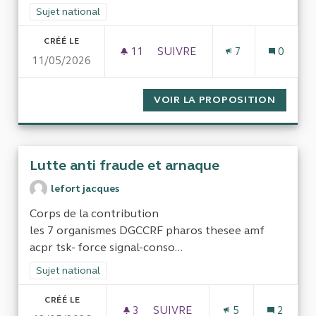
Filtrer les résultats pour le secteur : Sujet national
Sujet national
CRÉÉ LE
11
11 ABONNÉS
SUIVRE
7
0
11/05/2026
SOUTIEN PUBLIC AUX TIERS-L
VOIR LA PROPOSITION
SOUTIE
Lutte anti fraude et arnaque
lefort jacques
Corps de la contribution
les 7 organismes DGCCRF pharos thesee amf
acpr tsk- force signal-conso...
Filtrer les résultats pour le secteur : Sujet national
Sujet national
CRÉÉ LE
3
3 ABONNÉS
SUIVRE
5
2