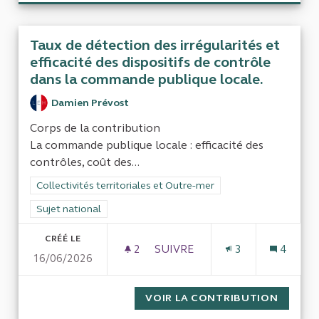
Taux de détection des irrégularités et
efficacité des dispositifs de contrôle
dans la commande publique locale.
Damien Prévost
Corps de la contribution
La commande publique locale : efficacité des
contrôles, coût des...
Filtrer les résultats de la catégorie : Collectivités territoriale
Collectivités territoriales et Outre-mer
Filtrer les résultats pour le secteur : Sujet national
Sujet national
CRÉÉ LE
2
2 ABONNÉS
SUIVRE
3
4
16/06/2026
TAUX DE DÉTECTION DES IRR
VOIR LA CONTRIBUTION
TAUX D