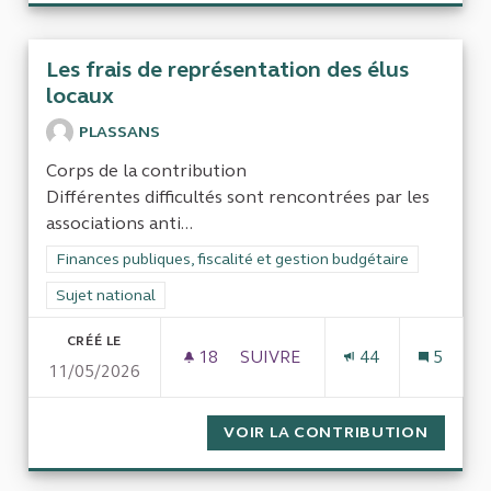
Les frais de représentation des élus
locaux
PLASSANS
Corps de la contribution
Différentes difficultés sont rencontrées par les
associations anti...
Filtrer les résultats de la catégorie : Finances publiques, fisca
Finances publiques, fiscalité et gestion budgétaire
Filtrer les résultats pour le secteur : Sujet national
Sujet national
CRÉÉ LE
18
18 ABONNÉS
SUIVRE
44
5
11/05/2026
LES FRAIS DE REPRÉSENTATIO
VOIR LA CONTRIBUTION
LES FR