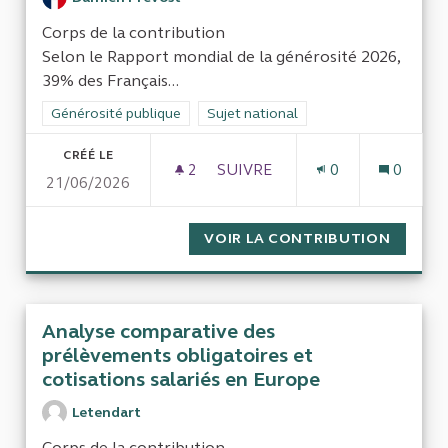
Corps de la contribution
Selon le Rapport mondial de la générosité 2026,
39% des Français...
Filtrer les résultats de la catégorie : Générosité publique
Générosité publique
Filtrer les résultats pour le secteur : 
Sujet national
CRÉÉ LE
2
2 ABONNÉS
SUIVRE
0
0
21/06/2026
TRANSPARENCE ET CONFIANC
VOIR LA CONTRIBUTION
TRANSP
Analyse comparative des
prélèvements obligatoires et
cotisations salariés en Europe
Letendart
Corps de la contribution