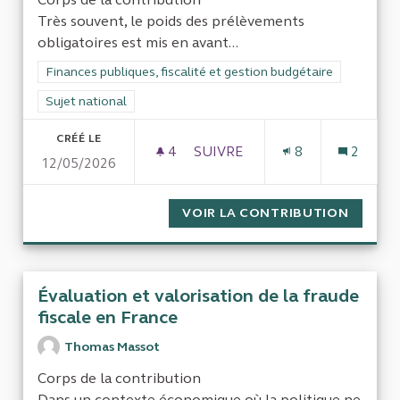
Très souvent, le poids des prélèvements
obligatoires est mis en avant...
Filtrer les résultats de la catégorie : Finances publiques, fisca
Finances publiques, fiscalité et gestion budgétaire
Filtrer les résultats pour le secteur : Sujet national
Sujet national
CRÉÉ LE
4
4 ABONNÉS
SUIVRE
8
2
12/05/2026
ANALYSE COMPARATIVE DES P
VOIR LA CONTRIBUTION
ANALYS
Évaluation et valorisation de la fraude
fiscale en France
Thomas Massot
Corps de la contribution
Dans un contexte économique où la politique ne