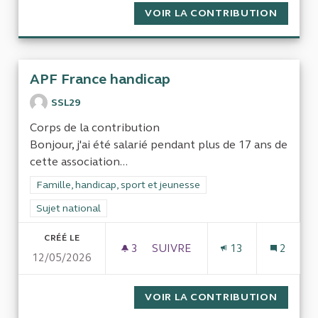
VOIR LA CONTRIBUTION
ABSENC
APF France handicap
SSL29
Corps de la contribution
Bonjour, j'ai été salarié pendant plus de 17 ans de
cette association...
Filtrer les résultats de la catégorie : Famille, handicap, sport 
Famille, handicap, sport et jeunesse
Filtrer les résultats pour le secteur : Sujet national
Sujet national
CRÉÉ LE
3
3 ABONNÉS
SUIVRE
13
2
12/05/2026
APF FRANCE HANDICAP
VOIR LA CONTRIBUTION
APF FR