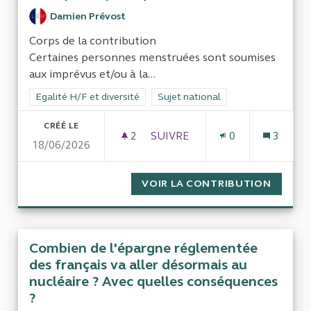
Damien Prévost
Corps de la contribution
Certaines personnes menstruées sont soumises
aux imprévus et/ou à la...
Filtrer les résultats de la catégorie : Egalité H/F et diversité
Egalité H/F et diversité
Filtrer les résultats pour le secteur
Sujet national
CRÉÉ LE
2
2 ABONNÉS
SUIVRE
0
3
18/06/2026
INSTALLATION DE DISTRIBUT
VOIR LA CONTRIBUTION
INSTAL
Combien de l'épargne réglementée
des français va aller désormais au
nucléaire ? Avec quelles conséquences
?