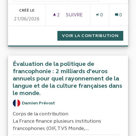
CRÉÉ LE
2
2 ABONNÉS
SUIVRE
0
0
21/06/2026
PARITÉ DANS LES INSTANCES
VOIR LA CONTRIBUTION
PARITÉ
Évaluation de la politique de
francophonie : 2 milliards d'euros
annuels pour quel rayonnement de la
langue et de la culture françaises dans
le monde.
Damien Prévost
Corps de la contribution
La France finance plusieurs institutions
francophones (OIF, TV5 Monde,...