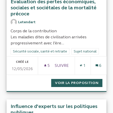
Evaluation des pertes économiques,
sociales et sociétales de la mortalité
précoce
Letendart
Corps de la contribution
Les maladies dites de civilisation arrivées
progressivement avec l'ère...
Filtrer les résultats de la catégorie : Sécurité sociale, santé et
Sécurité sociale, santé et retraite
Filtrer les résultats pour
Sujet national
CRÉÉ LE
5
5 ABONNÉS
SUIVRE
1
6
12/05/2026
EVALUATION DES PERTES ÉCO
VOIR LA PROPOSITION
EVALUA
Influence d'experts sur les politiques
publiques