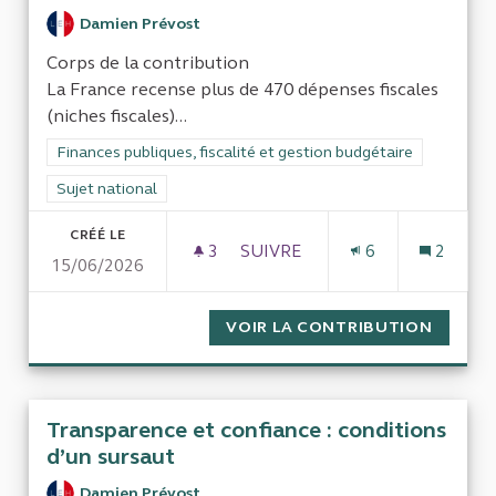
Damien Prévost
Corps de la contribution
La France recense plus de 470 dépenses fiscales
(niches fiscales)...
Filtrer les résultats de la catégorie : Finances publiques, fisca
Finances publiques, fiscalité et gestion budgétaire
Filtrer les résultats pour le secteur : Sujet national
Sujet national
CRÉÉ LE
3
3 ABONNÉS
SUIVRE
6
2
15/06/2026
ÉVALUATION DU RETOUR SUR 
VOIR LA CONTRIBUTION
ÉVALUA
Transparence et confiance : conditions
d’un sursaut
Damien Prévost