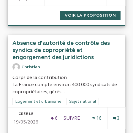
VOIR LA PROPOSITION
ÉVALUA
Absence d'autorité de contrôle des
syndics de copropriété et
engorgement des juridictions
Christian
Corps de la contribution
La France compte environ 400 000 syndicats de
copropriétaires, gérés...
Filtrer les résultats de la catégorie : Logement et urbanisme
Logement et urbanisme
Filtrer les résultats pour le secteu
Sujet national
CRÉÉ LE
6
6 ABONNÉS
SUIVRE
16
3
19/05/2026
ABSENCE D'AUTORITÉ DE CON