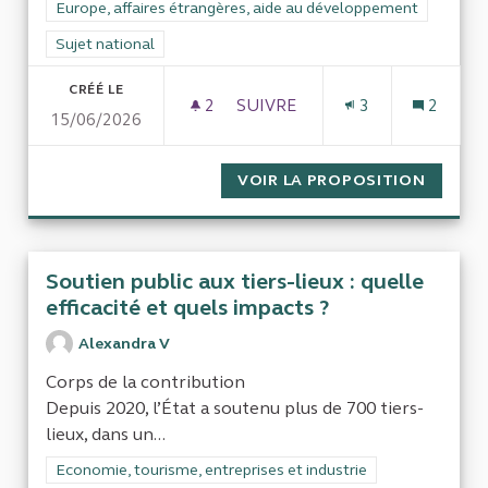
Filtrer les résultats de la catégorie : Europe, affaires étrang
Europe, affaires étrangères, aide au développement
Filtrer les résultats pour le secteur : Sujet national
Sujet national
CRÉÉ LE
2
2 ABONNÉS
SUIVRE
3
2
15/06/2026
ÉVALUATION DE LA POLITIQU
VOIR LA PROPOSITION
ÉVALUA
Soutien public aux tiers-lieux : quelle
efficacité et quels impacts ?
Alexandra V
Corps de la contribution
Depuis 2020, l’État a soutenu plus de 700 tiers-
lieux, dans un...
Filtrer les résultats de la catégorie : Economie, tourisme, entr
Economie, tourisme, entreprises et industrie