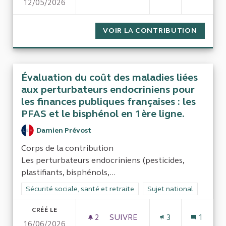
12/05/2026
LUTTE ANTI FRAUDE ET ARN
VOIR LA CONTRIBUTION
LUTTE 
Évaluation du coût des maladies liées
aux perturbateurs endocriniens pour
les finances publiques françaises : les
PFAS et le bisphénol en 1ère ligne.
Damien Prévost
Corps de la contribution
Les perturbateurs endocriniens (pesticides,
plastifiants, bisphénols,...
Filtrer les résultats de la catégorie : Sécurité sociale, santé et
Sécurité sociale, santé et retraite
Filtrer les résultats pour
Sujet national
CRÉÉ LE
2
2 ABONNÉS
SUIVRE
3
1
16/06/2026
ÉVALUATION DU COÛT DES MA