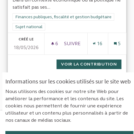
satisfait pas ses...
Filtrer les résultats de la catégorie : Finances publiques, fisca
Finances publiques, fiscalité et gestion budgétaire
Filtrer les résultats pour le secteur : Sujet national
Sujet national
CRÉÉ LE
6
6 ABONNÉS
SUIVRE
16
5
18/05/2026
ÉVALUATION ET VALORISATION
VOIR LA CONTRIBUTION
ÉVALUA
Informations sur les cookies utilisés sur le site web
1
Suivant ›
Dernière »
Nous utilisons des cookies sur notre site Web pour
améliorer la performance et les contenus du site. Les
Voir toutes les contributions retirées
cookies nous permettent de fournir une expérience
utilisateur et un contenu plus personnalisés à partir de
nos canaux de médias sociaux.
Mentions légales
Contact
Accessibilité : non conforme