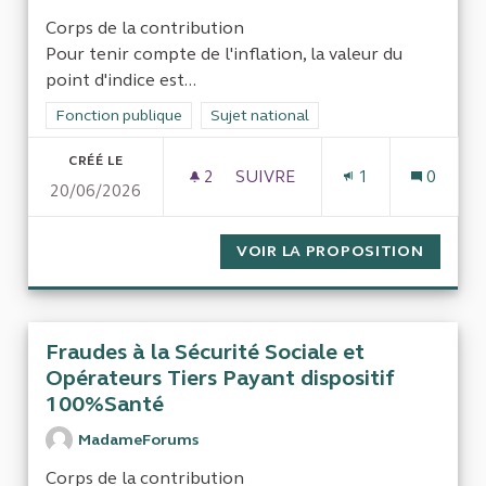
Corps de la contribution
Pour tenir compte de l'inflation, la valeur du
point d'indice est...
Filtrer les résultats de la catégorie : Fonction publique
Fonction publique
Filtrer les résultats pour le secteur : Su
Sujet national
CRÉÉ LE
2
2 ABONNÉS
SUIVRE
1
0
20/06/2026
GEL DU POINT D'INDICE DES
VOIR LA PROPOSITION
GEL DU
Fraudes à la Sécurité Sociale et
Opérateurs Tiers Payant dispositif
100%Santé
MadameForums
Corps de la contribution