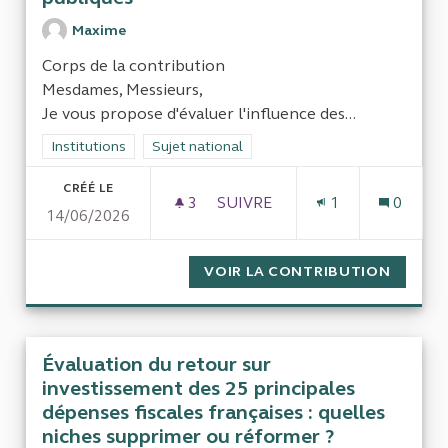
Maxime
Corps de la contribution
Mesdames, Messieurs,
Je vous propose d'évaluer l'influence des...
Filtrer les résultats de la catégorie : Institutions
Institutions
Filtrer les résultats pour le secteur : Sujet nat
Sujet national
CRÉÉ LE
3
3 ABONNÉS
SUIVRE
1
0
14/06/2026
INFLUENCE D'EXPERTS SUR L
VOIR LA CONTRIBUTION
INFLUE
Évaluation du retour sur
investissement des 25 principales
dépenses fiscales françaises : quelles
niches supprimer ou réformer ?