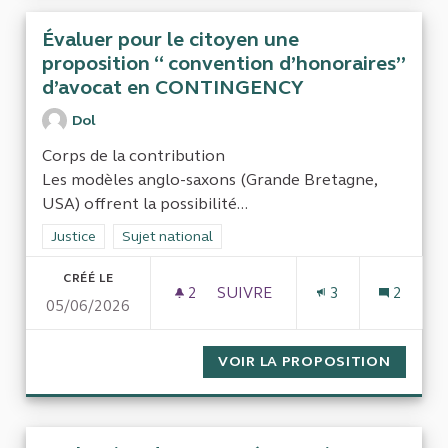
Évaluer pour le citoyen une
proposition “ convention d’honoraires”
d’avocat en CONTINGENCY
Dol
Corps de la contribution
Les modèles anglo-saxons (Grande Bretagne,
USA) offrent la possibilité...
Filtrer les résultats de la catégorie : Justice
Justice
Filtrer les résultats pour le secteur : Sujet national
Sujet national
CRÉÉ LE
2
2 ABONNÉS
SUIVRE
3
2
05/06/2026
ÉVALUER POUR LE CITOYEN 
VOIR LA PROPOSITION
ÉVALUE