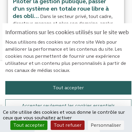
Piloter la gestion publique, passer
d'un système en totale roue libre à
des obli...
Dans le secteur privé, tout cadre,
directeur, manage et gère son domaine, analys...
Informations sur les cookies utilisés sur le site web
Nous utilisons des cookies sur notre site Web pour
« Première
‹ Précédent
2
améliorer la performance et les contenus du site. Les
cookies nous permettent de fournir une expérience
utilisateur et un contenu plus personnalisés à partir de
nos canaux de médias sociaux.
Mentions légales
Contact
Accessibilité : non conforme
Paramètres des cookies
Tout accepter
Plateforme de participation de la Cou
Plateforme de participation de l
Plateforme de participation
Plateforme de particip
Accepter seulement les cookies essentiels
Ce site utilise des cookies et vous donne le contrôle sur
Site réalisé par
ceux que vous souhaitez activer
Open Source Politics
Paramètres
(Lien externe)
Tout accepter
Tout refuser
Personnaliser
grâce au
logiciel libre