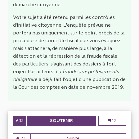
démarche citoyenne.
Votre sujet a été retenu parmi les contrôles
d'initiative citoyenne. L'enquête prévue ne
portera pas uniquement sur le point précis de la
procédure de contrôle fiscal que vous évoquez
mais s'attachera, de manière plus large, à la
détection et la répression de la fraude fiscale
des particuliers, s'agissant des dossiers à fort
enjeu. Par ailleurs,
La fraude aux prélèvements
obligatoir
e a déjà fait l'objet d'une publication de
la Cour des comptes en date de novembre 2019.
33
SOUTENIR
EVALUATION DE L'EFFICACITÉ 
Evaluation de l'
18
23
Suivre
Evaluation de l'efficacité de l