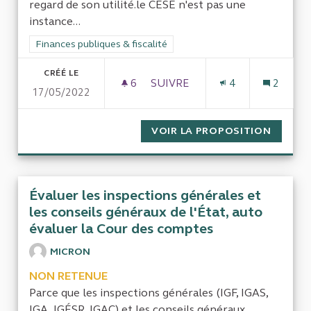
regard de son utilité.le CESE n'est pas une
instance...
Filtrer les résultats de la catégorie : Finances publiques & fisca
Finances publiques & fiscalité
CRÉÉ LE
6
6 ABONNÉS
SUIVRE
4
2
17/05/2022
SUPPRIMER LE CESE POUR FA
VOIR LA PROPOSITION
SUPPRI
Évaluer les inspections générales et
les conseils généraux de l'État, auto
évaluer la Cour des comptes
MICRON
NON RETENUE
Parce que les inspections générales (IGF, IGAS,
IGA, IGÉSR, IGAC) et les conseils généraux...