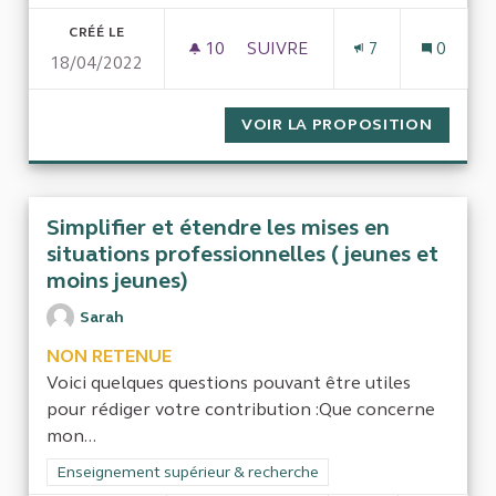
CRÉÉ LE
10
10 ABONNÉS
SUIVRE
7
0
18/04/2022
LE RETOUR SUR INVESTISSEM
VOIR LA PROPOSITION
LE RET
Simplifier et étendre les mises en
situations professionnelles ( jeunes et
moins jeunes)
Sarah
NON RETENUE
Voici quelques questions pouvant être utiles
pour rédiger votre contribution :Que concerne
mon...
Filtrer les résultats de la catégorie : Enseignement supérieur
Enseignement supérieur & recherche