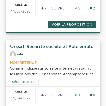
CRÉÉ LE
7
7 ABONNÉS
SUIVRE
5
2
11/03/2022
SIMPLIFIER ET ÉTENDRE LES 
VOIR LA PROPOSITION
SIMPLI
Urssaf, Sécurité sociale et Pole emploi
yda
NON RETENUE
Comme indiqué sur son site internet urssaf.fr ,
les missions des Urssaf sont :- Accompagner les...
Filtrer les résultats de la catégorie : Sécurité sociale
Sécurité sociale
CRÉÉ LE
7
7 ABONNÉS
SUIVRE
1
0
15/04/2022
URSSAF, SÉCURITÉ SOCIALE E