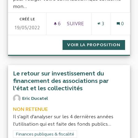
mon...
CRÉÉ LE
6
6 ABONNÉS
SUIVRE
3
0
19/05/2022
ENQUÊTE SUR LE BUDGET AL
VOIR LA PROPOSITION
ENQUÊT
Le retour sur investissement du
financement des associations par
l'état et les collectivités
Eric Ducatel
NON RETENUE
Il s'agit d'analyser sur les 4 dernières années
l'utilisation qui est faite des fonds publics...
Filtrer les résultats de la catégorie : Finances publiques & fisca
Finances publiques & fiscalité