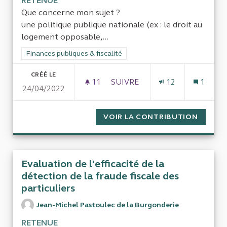
RETENUE
Que concerne mon sujet ?
une politique publique nationale (ex : le droit au
logement opposable,...
Filtrer les résultats de la catégorie : Finances publiques & fisca
Finances publiques & fiscalité
CRÉÉ LE
11
11 ABONNÉS
SUIVRE
12
1
24/04/2022
VÉRIFICATION DE LA RÉGULA
VOIR LA CONTRIBUTION
VÉRIFI
Evaluation de l'efficacité de la
détection de la fraude fiscale des
particuliers
Jean-Michel Pastoulec de la Burgonderie
RETENUE