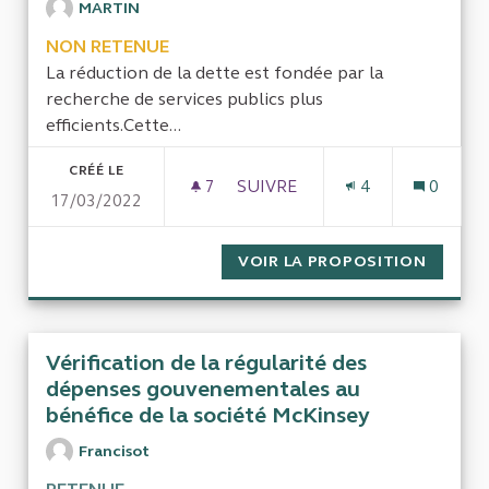
MARTIN
NON RETENUE
La réduction de la dette est fondée par la
recherche de services publics plus
efficients.Cette...
CRÉÉ LE
7
7 ABONNÉS
SUIVRE
4
0
17/03/2022
LA GÉNÉRALISATION DU PASS
VOIR LA PROPOSITION
LA GÉN
Vérification de la régularité des
dépenses gouvenementales au
bénéfice de la société McKinsey
Francisot