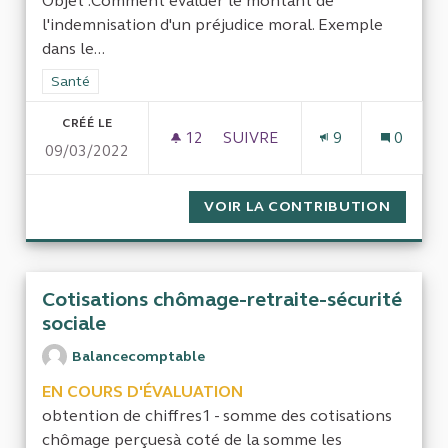
Objet :Comment évaluer le montant de
l'indemnisation d'un préjudice moral. Exemple
dans le...
Filtrer les résultats de la catégorie : Santé
Santé
CRÉÉ LE
12
12 ABONNÉS
SUIVRE
9
0
09/03/2022
INDEMNISATION D'UN PRÉJUD
VOIR LA CONTRIBUTION
INDEMN
Cotisations chômage-retraite-sécurité
sociale
Balancecomptable
EN COURS D'ÉVALUATION
obtention de chiffres1 - somme des cotisations
chômage perçuesà coté de la somme les