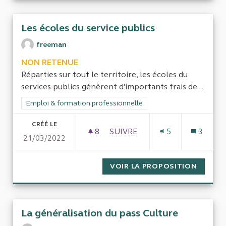
Les écoles du service publics
freeman
NON RETENUE
Réparties sur tout le territoire, les écoles du
services publics génèrent d'importants frais de...
Filtrer les résultats de la catégorie : Emploi & formation prof
Emploi & formation professionnelle
CRÉÉ LE
8
8 ABONNÉS
SUIVRE
5
3
21/03/2022
LES ÉCOLES DU SERVICE PUBL
VOIR LA PROPOSITION
LES ÉC
La généralisation du pass Culture