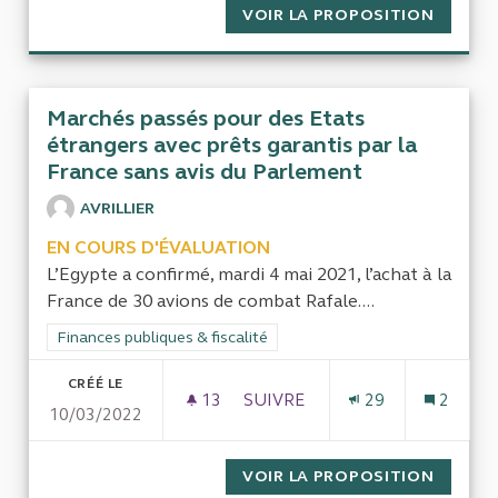
VOIR LA PROPOSITION
FONDS 
Marchés passés pour des Etats
étrangers avec prêts garantis par la
France sans avis du Parlement
AVRILLIER
EN COURS D'ÉVALUATION
L’Egypte a confirmé, mardi 4 mai 2021, l’achat à la
France de 30 avions de combat Rafale....
Filtrer les résultats de la catégorie : Finances publiques & fisca
Finances publiques & fiscalité
CRÉÉ LE
13
13 ABONNÉS
SUIVRE
29
2
10/03/2022
MARCHÉS PASSÉS POUR DES E
VOIR LA PROPOSITION
MARCHÉ