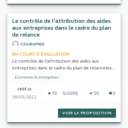
Le contrôle de l'attribution des aides
aux entreprises dans le cadre du plan
de relance
COURAPIED
EN COURS D'ÉVALUATION
Le contrôle de l'attribution des aides aux
entreprises dans le cadre du plan de relanceles...
Filtrer les résultats de la catégorie : Économie & entreprises
Économie & entreprises
CRÉÉ LE
19
19 ABONNÉS
SUIVRE
59
0
09/03/2022
LE CONTRÔLE DE L'ATTRIBUTI
VOIR LA PROPOSITION
LE CON