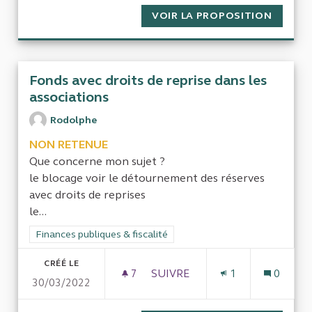
VOIR LA PROPOSITION
URSSAF
Fonds avec droits de reprise dans les
associations
Rodolphe
NON RETENUE
Que concerne mon sujet ?
le blocage voir le détournement des réserves
avec droits de reprises
le...
Filtrer les résultats de la catégorie : Finances publiques & fisca
Finances publiques & fiscalité
CRÉÉ LE
7
7 ABONNÉS
SUIVRE
1
0
30/03/2022
FONDS AVEC DROITS DE REPR