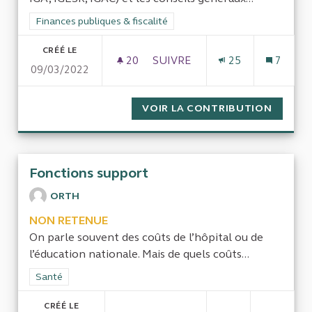
Filtrer les résultats de la catégorie : Finances publiques & fisca
Finances publiques & fiscalité
CRÉÉ LE
20
20 ABONNÉS
SUIVRE
25
7
09/03/2022
ÉVALUER LES INSPECTIONS G
VOIR LA CONTRIBUTION
ÉVALUE
Fonctions support
ORTH
NON RETENUE
On parle souvent des coûts de l’hôpital ou de
l’éducation nationale. Mais de quels coûts...
Filtrer les résultats de la catégorie : Santé
Santé
CRÉÉ LE