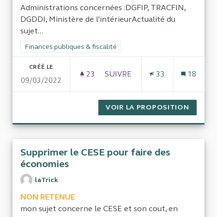
Administrations concernées :DGFIP, TRACFIN,
DGDDI, Ministère de l'intérieurActualité du
sujet...
Filtrer les résultats de la catégorie : Finances publiques & fisca
Finances publiques & fiscalité
CRÉÉ LE
23
23 ABONNÉS
SUIVRE
33
18
09/03/2022
EVALUATION DE L'EFFICACITÉ 
VOIR LA PROPOSITION
EVALUA
Supprimer le CESE pour faire des
économies
laTrick
NON RETENUE
mon sujet concerne le CESE et son cout, en