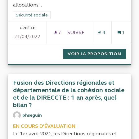
allocations...
Filtrer les résultats de la catégorie : Sécurité sociale
Sécurité sociale
CRÉÉ LE
7
7 ABONNÉS
SUIVRE
4
1
21/04/2022
COTISATIONS CHÔMAGE-RETR
VOIR LA PROPOSITION
COTISA
Fusion des Directions régionales et
départementale de la cohésion sociale
et de la DIRECCTE : 1 an après, quel
bilan ?
phseguin
EN COURS D'ÉVALUATION
Le 1er avril 2021, les Directions régionales et