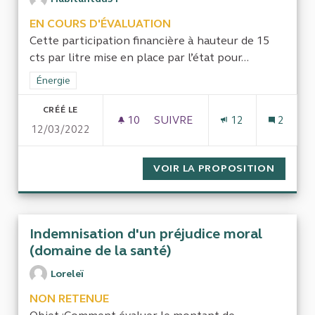
EN COURS D'ÉVALUATION
Cette participation financière à hauteur de 15
cts par litre mise en place par l’état pour...
Filtrer les résultats de la catégorie : Énergie
Énergie
CRÉÉ LE
10
10 ABONNÉS
SUIVRE
12
2
12/03/2022
CHÈQUE CARBURANT 1ER AVRI
VOIR LA PROPOSITION
CHÈQUE
Indemnisation d'un préjudice moral
(domaine de la santé)
Loreleï
NON RETENUE