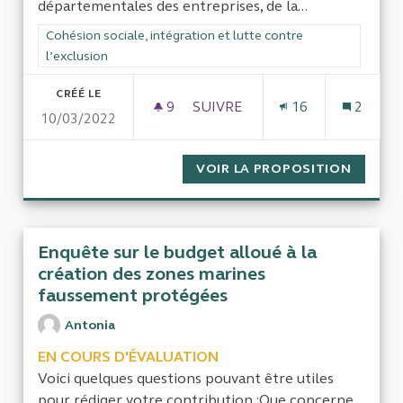
départementales des entreprises, de la...
Filtrer les résultats de la catégorie : Cohésion sociale, intégra
Cohésion sociale, intégration et lutte contre
l’exclusion
CRÉÉ LE
9
9 ABONNÉS
SUIVRE
16
2
10/03/2022
FUSION DES DIRECTIONS RÉGI
VOIR LA PROPOSITION
FUSION
Enquête sur le budget alloué à la
création des zones marines
faussement protégées
Antonia
EN COURS D'ÉVALUATION
Voici quelques questions pouvant être utiles
pour rédiger votre contribution :Que concerne