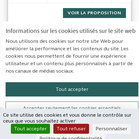
VOIR LA PROPOSITION
L EFFI
Informations sur les cookies utilisés sur le site web
1
Suivant ›
Dernière »
Nous utilisons des cookies sur notre site Web pour
améliorer la performance et les contenus du site. Les
Voir toutes les propositions retirées
cookies nous permettent de fournir une expérience
utilisateur et un contenu plus personnalisés à partir de
nos canaux de médias sociaux.
Mentions légales
Contact
Accessibilité : non conforme
Paramètres des cookies
Tout accepter
Plateforme de participation de la Cou
Plateforme de participation de l
Plateforme de participation
Plateforme de particip
Accepter seulement les cookies essentiels
Ce site utilise des cookies et vous donne le contrôle sur
Site réalisé par
ceux que vous souhaitez activer
Open Source Politics
Paramètres
(Lien externe)
Tout accepter
Tout refuser
Personnaliser
grâce au
logiciel libre
Decidim
.
Politique de confidentialité