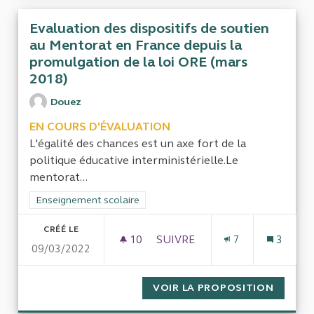
Evaluation des dispositifs de soutien
au Mentorat en France depuis la
promulgation de la loi ORE (mars
2018)
Douez
EN COURS D'ÉVALUATION
L'égalité des chances est un axe fort de la
politique éducative interministérielle.Le
mentorat...
Filtrer les résultats de la catégorie : Enseignement scolaire
Enseignement scolaire
CRÉÉ LE
10
10 ABONNÉS
SUIVRE
7
3
09/03/2022
EVALUATION DES DISPOSITIF
VOIR LA PROPOSITION
EVALUA