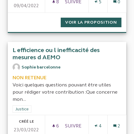
8
8 ABONNÉS
SUIVRE
5
0
09/04/2022
FONCTIONS SUPPORT
VOIR LA PROPOSITION
FONCT
L efficience ou l inefficacité des
mesures d AEMO
Sophie barcelonne
NON RETENUE
Voici quelques questions pouvant être utiles
pour rédiger votre contribution :Que concerne
mon...
Filtrer les résultats de la catégorie : Justice
Justice
CRÉÉ LE
6
6 ABONNÉS
SUIVRE
4
2
23/03/2022
L EFFICIENCE OU L INEFFICA