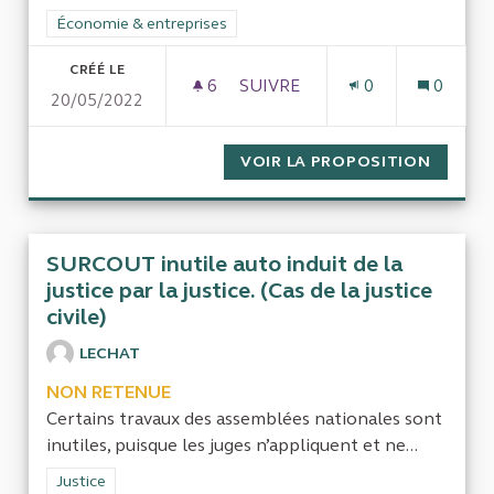
Filtrer les résultats de la catégorie : Économie & entreprises
Économie & entreprises
CRÉÉ LE
6
6 ABONNÉS
SUIVRE
0
0
20/05/2022
IDENTIFIER LES FREINS À L
VOIR LA PROPOSITION
IDENTI
SURCOUT inutile auto induit de la
justice par la justice. (Cas de la justice
civile)
LECHAT
NON RETENUE
Certains travaux des assemblées nationales sont
inutiles, puisque les juges n’appliquent et ne...
Filtrer les résultats de la catégorie : Justice
Justice