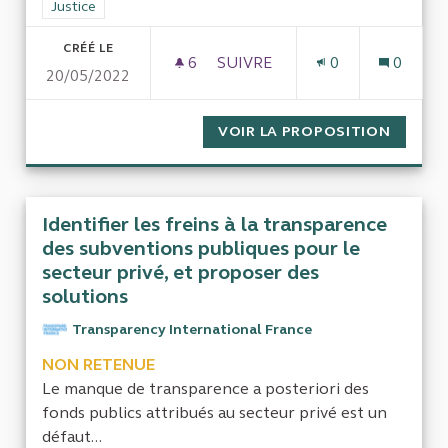
Filtrer les résultats de la catégorie : Justice
Justice
CRÉÉ LE
6
6 ABONNÉS
SUIVRE
0
0
20/05/2022
ORDONNANCES DE DÉCHARGE
VOIR LA PROPOSITION
ORDONN
Identifier les freins à la transparence
des subventions publiques pour le
secteur privé, et proposer des
solutions
Transparency International France
NON RETENUE
Le manque de transparence a posteriori des
fonds publics attribués au secteur privé est un
défaut...