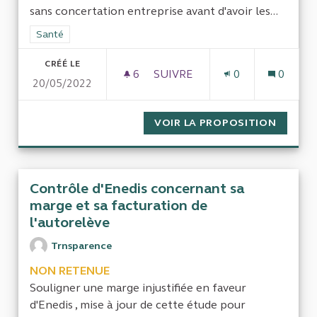
sans concertation entreprise avant d'avoir les...
Filtrer les résultats de la catégorie : Santé
Santé
CRÉÉ LE
6
6 ABONNÉS
SUIVRE
0
0
20/05/2022
CONTRÔLER L'IMPLANTATION 
VOIR LA PROPOSITION
CONTRÔ
Contrôle d'Enedis concernant sa
marge et sa facturation de
l'autorelève
Trnsparence
NON RETENUE
Souligner une marge injustifiée en faveur
d'Enedis , mise à jour de cette étude pour