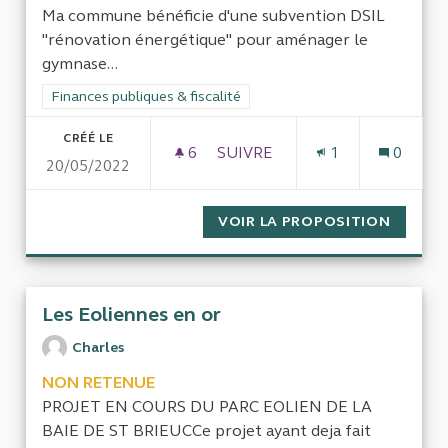
Ma commune bénéficie d'une subvention DSIL
"rénovation énergétique" pour aménager le
gymnase...
Filtrer les résultats de la catégorie : Finances publiques & fisca
Finances publiques & fiscalité
CRÉÉ LE
6
6 ABONNÉS
SUIVRE
1
0
20/05/2022
LES CRITÈRES D'ÉLIGIBILITÉ
VOIR LA PROPOSITION
LES CR
Les Eoliennes en or
Charles
NON RETENUE
PROJET EN COURS DU PARC EOLIEN DE LA
BAIE DE ST BRIEUCCe projet ayant deja fait