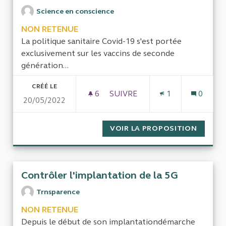
Science en conscience
NON RETENUE
La politique sanitaire Covid-19 s'est portée
exclusivement sur les vaccins de seconde
génération...
CRÉÉ LE
6
6 ABONNÉS
SUIVRE
1
0
20/05/2022
AUDIT GESTION COVID-19
VOIR LA PROPOSITION
AUDIT 
Contrôler l'implantation de la 5G
Trnsparence
NON RETENUE
Depuis le début de son implantationdémarche