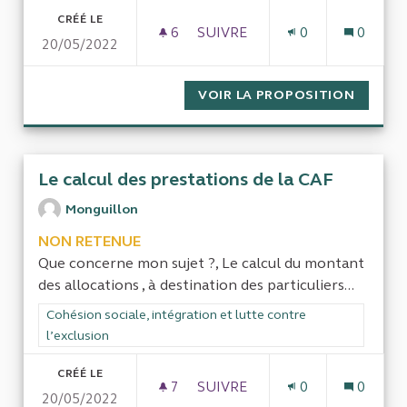
CRÉÉ LE
6
6 ABONNÉS
SUIVRE
0
0
20/05/2022
EFFECTIFS DANS LES SERVIC
VOIR LA PROPOSITION
EFFECT
Le calcul des prestations de la CAF
Monguillon
NON RETENUE
Que concerne mon sujet ?, Le calcul du montant
des allocations , à destination des particuliers...
Filtrer les résultats de la catégorie : Cohésion sociale, intégra
Cohésion sociale, intégration et lutte contre
l’exclusion
CRÉÉ LE
7
7 ABONNÉS
SUIVRE
0
0
20/05/2022
LE CALCUL DES PRESTATIONS 