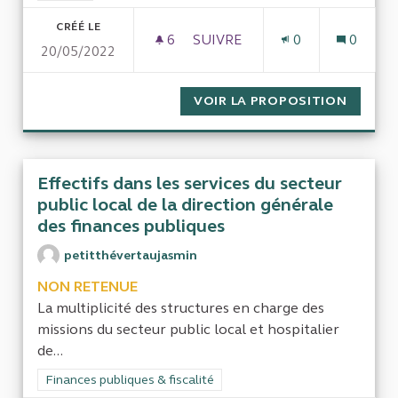
CRÉÉ LE
6
6 ABONNÉS
SUIVRE
0
0
20/05/2022
SURCOUT INUTILE AUTO INDUIT
VOIR LA PROPOSITION
SURCOU
Effectifs dans les services du secteur
public local de la direction générale
des finances publiques
petitthévertaujasmin
NON RETENUE
La multiplicité des structures en charge des
missions du secteur public local et hospitalier
de...
Filtrer les résultats de la catégorie : Finances publiques & fisca
Finances publiques & fiscalité