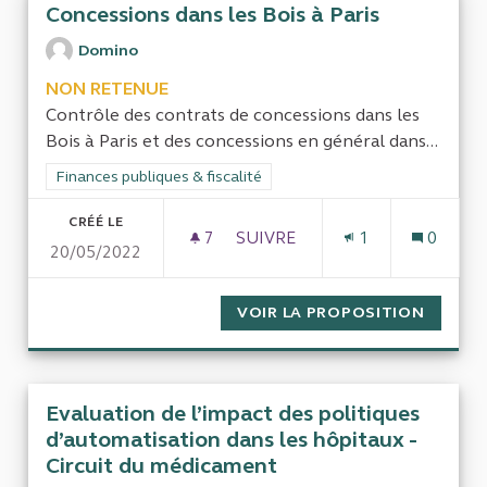
Concessions dans les Bois à Paris
Domino
NON RETENUE
Contrôle des contrats de concessions dans les
Bois à Paris et des concessions en général dans...
Filtrer les résultats de la catégorie : Finances publiques & fisca
Finances publiques & fiscalité
CRÉÉ LE
7
7 ABONNÉS
SUIVRE
1
0
20/05/2022
CONCESSIONS DANS LES BOIS
VOIR LA PROPOSITION
CONCES
Evaluation de l’impact des politiques
d’automatisation dans les hôpitaux -
Circuit du médicament