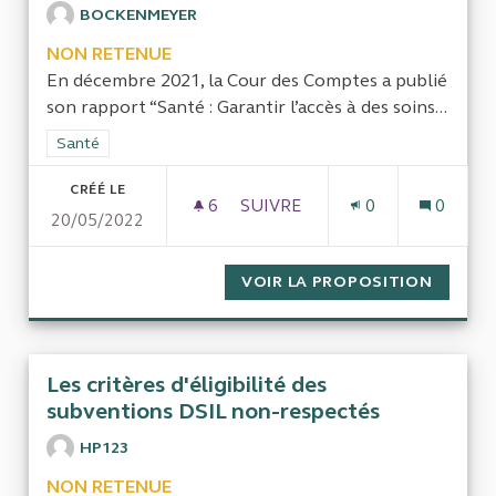
BOCKENMEYER
NON RETENUE
En décembre 2021, la Cour des Comptes a publié
son rapport “Santé : Garantir l’accès à des soins...
Filtrer les résultats de la catégorie : Santé
Santé
CRÉÉ LE
6
6 ABONNÉS
SUIVRE
0
0
20/05/2022
EVALUATION DE L’IMPACT DE
VOIR LA PROPOSITION
EVALUA
Les critères d'éligibilité des
subventions DSIL non-respectés
HP123
NON RETENUE