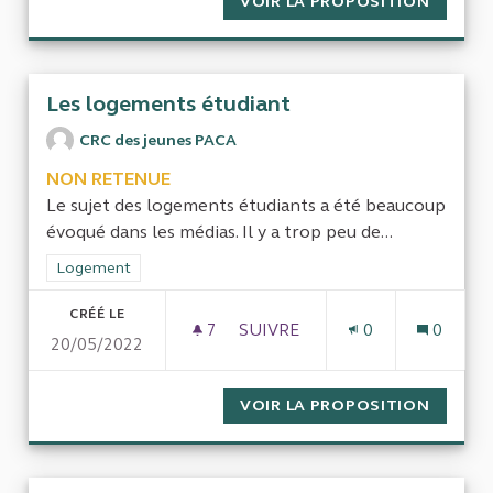
VOIR LA PROPOSITION
LA VAL
Les logements étudiant
CRC des jeunes PACA
NON RETENUE
Le sujet des logements étudiants a été beaucoup
évoqué dans les médias. Il y a trop peu de...
Filtrer les résultats de la catégorie : Logement
Logement
CRÉÉ LE
7
7 ABONNÉS
SUIVRE
0
0
20/05/2022
LES LOGEMENTS ÉTUDIANT
VOIR LA PROPOSITION
LES LO