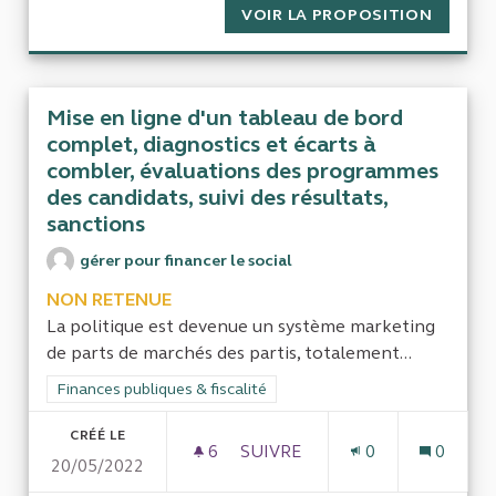
VOIR LA PROPOSITION
LE TRA
Mise en ligne d'un tableau de bord
complet, diagnostics et écarts à
combler, évaluations des programmes
des candidats, suivi des résultats,
sanctions
gérer pour financer le social
NON RETENUE
La politique est devenue un système marketing
de parts de marchés des partis, totalement...
Filtrer les résultats de la catégorie : Finances publiques & fisca
Finances publiques & fiscalité
CRÉÉ LE
6
6 ABONNÉS
SUIVRE
0
0
20/05/2022
MISE EN LIGNE D'UN TABLEA