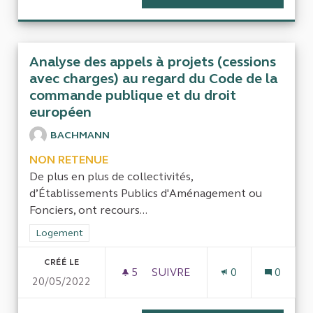
Analyse des appels à projets (cessions
avec charges) au regard du Code de la
commande publique et du droit
européen
BACHMANN
NON RETENUE
De plus en plus de collectivités,
d’Établissements Publics d'Aménagement ou
Fonciers, ont recours...
Filtrer les résultats de la catégorie : Logement
Logement
CRÉÉ LE
5
5 ABONNÉS
SUIVRE
0
0
20/05/2022
ANALYSE DES APPELS À PROJ