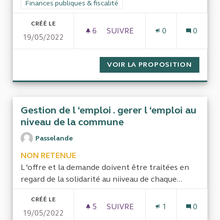
Filtrer les résultats de la catégorie : Finances publiques & fisca
Finances publiques & fiscalité
CRÉÉ LE
6
6 ABONNÉS
SUIVRE
0
0
19/05/2022
RETRAITE DES FEMMES ET D
VOIR LA PROPOSITION
RETRAI
Gestion de l ‘emploi . gerer l ‘emploi au
niveau de la commune
Passelande
NON RETENUE
L ‘offre et la demande doivent être traitées en
regard de la solidarité au niiveau de chaque...
CRÉÉ LE
5
5 ABONNÉS
SUIVRE
1
0
19/05/2022
GESTION