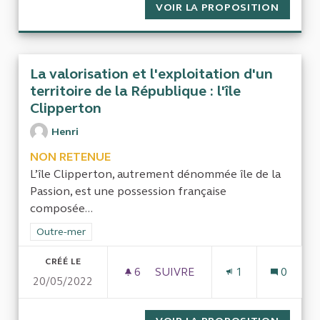
VOIR LA PROPOSITION
ANALYS
La valorisation et l'exploitation d'un
territoire de la République : l'île
Clipperton
Henri
NON RETENUE
L’île Clipperton, autrement dénommée île de la
Passion, est une possession française
composée...
Filtrer les résultats de la catégorie : Outre-mer
Outre-mer
CRÉÉ LE
6
6 ABONNÉS
SUIVRE
1
0
20/05/2022
LA VALORISATION ET L'EXPLOI