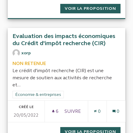
VOIR LA PROPOSITION
MISE E
Evaluation des impacts économiques
du Crédit d'impôt recherche (CIR)
xorp
NON RETENUE
Le crédit d'impôt recherche (CIR) est une
mesure de soutien aux activités de recherche
et...
Filtrer les résultats de la catégorie : Économie & entreprises
Économie & entreprises
CRÉÉ LE
6
6 ABONNÉS
SUIVRE
0
0
20/05/2022
EVALUATION DES IMPACTS ÉC
VOIR LA PROPOSITION
EVALUA