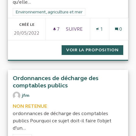
qu'elle...
Filtrer les résultats de la catégorie : Environnement, agricultu
Environnement, agriculture et mer
CRÉÉ LE
7
7 ABONNÉS
SUIVRE
1
0
20/05/2022
CONTRÔLE D'ENEDIS CONCER
VOIR LA PROPOSITION
CONTRÔ
Ordonnances de décharge des
comptables publics
jfm
NON RETENUE
ordonnances de décharge des comptables
publics Pourquoi ce sujet doit-il faire l’objet
d’un...