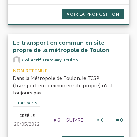
VOIR LA PROPOSITION
LE CAL
Le transport en commun en site
propre de la métropole de Toulon
Collectif Tramway Toulon
NON RETENUE
Dans la Métropole de Toulon, le TCSP
(transport en commun en site propre) n'est
toujours pas...
Filtrer les résultats de la catégorie : Transports
Transports
CRÉÉ LE
6
6 ABONNÉS
SUIVRE
0
0
20/05/2022
LE TRANSPORT EN COMMUN E