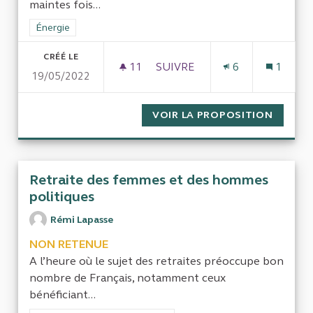
maintes fois...
Filtrer les résultats de la catégorie : Énergie
Énergie
CRÉÉ LE
11
11 ABONNÉS
SUIVRE
6
1
19/05/2022
LES EOLIENNES EN OR
VOIR LA PROPOSITION
LES EO
Retraite des femmes et des hommes
politiques
Rémi Lapasse
NON RETENUE
A l’heure où le sujet des retraites préoccupe bon
nombre de Français, notamment ceux
bénéficiant...