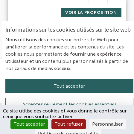
VOIR LA PROPOSITION
GESTIO
Informations sur les cookies utilisés sur le site web
1
Suivant ›
Dernière »
Nous utilisons des cookies sur notre site Web pour
améliorer la performance et les contenus du site. Les
Voir toutes les propositions retirées
cookies nous permettent de fournir une expérience
utilisateur et un contenu plus personnalisés à partir de
nos canaux de médias sociaux.
Mentions légales
Contact
Accessibilité : non conforme
Paramètres des cookies
Tout accepter
Plateforme de participation de la Cou
Plateforme de participation de l
Plateforme de participation
Plateforme de particip
Accepter seulement les cookies essentiels
Ce site utilise des cookies et vous donne le contrôle sur
Site réalisé par
ceux que vous souhaitez activer
Open Source Politics
Paramètres
(Lien externe)
Tout accepter
Tout refuser
Personnaliser
grâce au
logiciel libre
Decidim
.
Politique de confidentialité