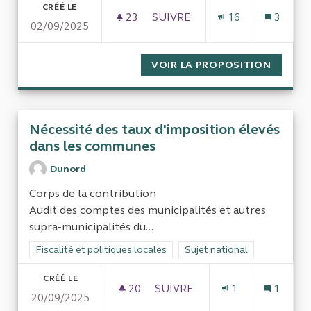
CRÉÉ LE
23
23 ABONNÉS
SUIVRE
16
3
02/09/2025
CONTRÔLE DES AIDES AUX ENT
VOIR LA PROPOSITION
CONTRÔ
Nécessité des taux d'imposition élevés
dans les communes
Dunord
Corps de la contribution
Audit des comptes des municipalités et autres
supra-municipalités du...
Filtrer les résultats de la catégorie : Fiscalité et politiques loc
Fiscalité et politiques locales
Filtrer les résultats pour le 
Sujet national
CRÉÉ LE
20
20 ABONNÉS
SUIVRE
1
1
20/09/2025
NÉCESSITÉ DES TAUX D'IMP