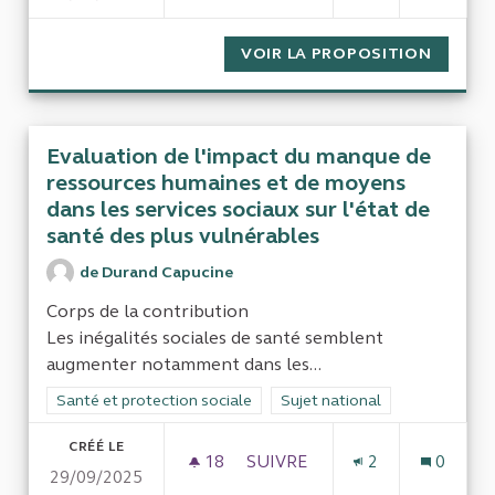
VOIR LA PROPOSITION
NICHES
Evaluation de l'impact du manque de
ressources humaines et de moyens
dans les services sociaux sur l'état de
santé des plus vulnérables
de Durand Capucine
Corps de la contribution
Les inégalités sociales de santé semblent
augmenter notamment dans les...
Filtrer les résultats de la catégorie : Santé et protection socia
Santé et protection sociale
Filtrer les résultats pour le se
Sujet national
CRÉÉ LE
18
18 ABONNÉS
SUIVRE
2
0
29/09/2025
EVALUATION DE L'IMPACT DU