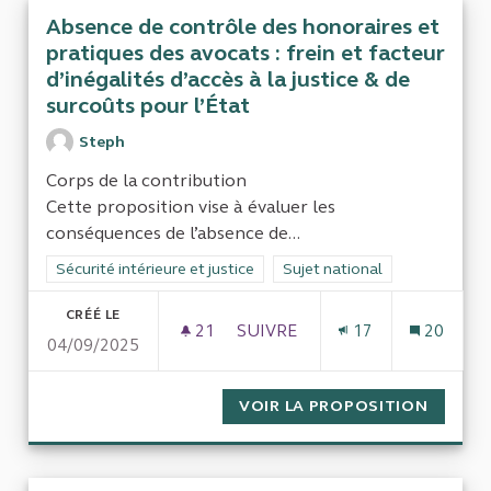
Absence de contrôle des honoraires et
pratiques des avocats : frein et facteur
d’inégalités d’accès à la justice & de
surcoûts pour l’État
Steph
Corps de la contribution
Cette proposition vise à évaluer les
conséquences de l’absence de...
Filtrer les résultats de la catégorie : Sécurité intérieure et just
Sécurité intérieure et justice
Filtrer les résultats pour le s
Sujet national
CRÉÉ LE
21
21 ABONNÉS
SUIVRE
17
20
04/09/2025
ABSENCE DE CONTRÔLE DES HO
VOIR LA PROPOSITION
ABSENC