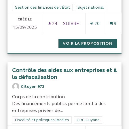
Filtrer les résultats de la catégorie : Gestion des finances de l
Gestion des finances de l'État
Filtrer les résultats pour le 
Sujet national
CRÉÉ LE
24
24 ABONNÉS
SUIVRE
20
9
15/09/2025
FIN DES SUBVENTIONS AUX C
VOIR LA PROPOSITION
FIN DE
Contrôle des aides aux entreprises et à
la défiscalisation
Citoyen 973
Corps de la contribution
Des financements publics permettent à des
entreprises privées de...
Filtrer les résultats de la catégorie : Fiscalité et politiques loc
Fiscalité et politiques locales
Filtrer les résultats pour le
CRC Guyane