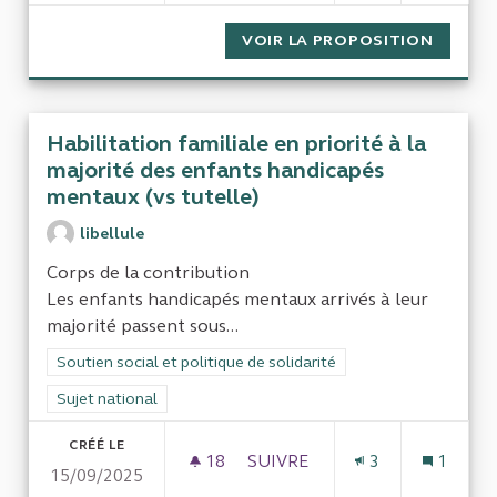
VOIR LA PROPOSITION
NÉCESS
Habilitation familiale en priorité à la
majorité des enfants handicapés
mentaux (vs tutelle)
libellule
Corps de la contribution
Les enfants handicapés mentaux arrivés à leur
majorité passent sous...
Filtrer les résultats de la catégorie : Soutien social et politiqu
Soutien social et politique de solidarité
Filtrer les résultats pour le secteur : Sujet national
Sujet national
CRÉÉ LE
18
18 ABONNÉS
SUIVRE
3
1
15/09/2025
HABILITATION FAMILIALE EN