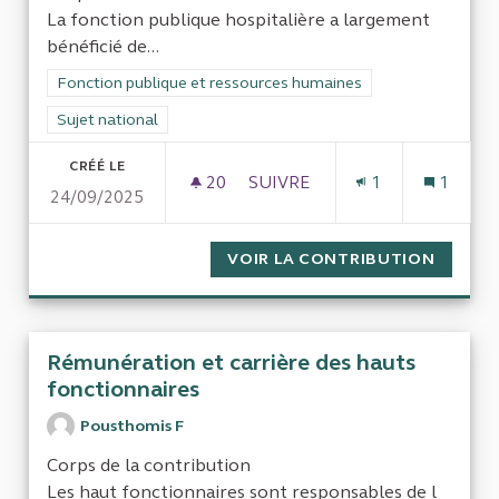
La fonction publique hospitalière a largement
bénéficié de...
Filtrer les résultats de la catégorie : Fonction publique et re
Fonction publique et ressources humaines
Filtrer les résultats pour le secteur : Sujet national
Sujet national
CRÉÉ LE
20
20 ABONNÉS
SUIVRE
1
1
24/09/2025
ECONOMIES POSSIBLES DANS
VOIR LA CONTRIBUTION
ECONOM
Rémunération et carrière des hauts
fonctionnaires
Pousthomis F
Corps de la contribution
Les haut fonctionnaires sont responsables de l