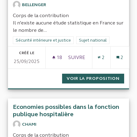
BELLENGER
Corps de la contribution
Il n'existe aucune étude statistique en France sur
le nombre de...
Filtrer les résultats de la catégorie : Sécurité intérieure et just
Sécurité intérieure et justice
Filtrer les résultats pour le s
Sujet national
CRÉÉ LE
18
18 ABONNÉS
SUIVRE
2
2
25/09/2025
NOMBRE DE PRISONNIERS EN
VOIR LA PROPOSITION
NOMBRE
Economies possibles dans la fonction
publique hospitalière
CHAMI
Corps de la contribution