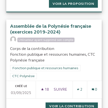
VOIR LA PROPOSITION
ENQUÊT
Assemblée de la Polynésie française
(exercices 2019-2024)
Utilisateur ayant supprimé son compte
Corps de la contribution
Fonction publique et ressources humaines, CTC
Polynésie française
Filtrer les résultats de la catégorie : Fonction publique et re
Fonction publique et ressources humaines
Filtrer les résultats pour le secteur : CTC Polynésie
CTC Polynésie
CRÉÉ LE
18
18 ABONNÉS
SUIVRE
2
0
03/09/2025
ASSEMBLÉE DE LA POLYNÉSIE 
VOIR LA CONTRIBUTION
ASSEMB