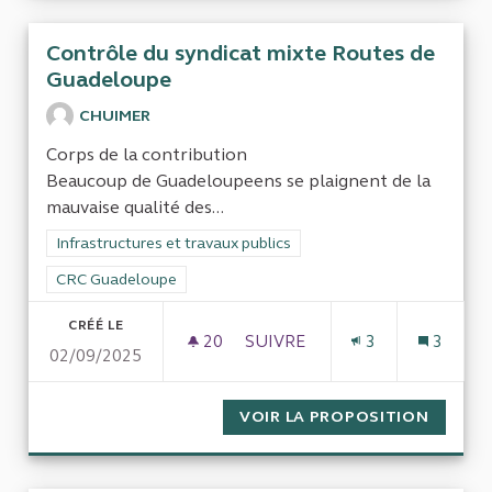
Contrôle du syndicat mixte Routes de
Guadeloupe
CHUIMER
Corps de la contribution
Beaucoup de Guadeloupeens se plaignent de la
mauvaise qualité des...
Filtrer les résultats de la catégorie : Infrastructures et travaux
Infrastructures et travaux publics
Filtrer les résultats pour le secteur : CRC Guadeloupe
CRC Guadeloupe
CRÉÉ LE
20
20 ABONNÉS
SUIVRE
3
3
02/09/2025
CONTRÔLE DU SYNDICAT MI
VOIR LA PROPOSITION
CONTRÔ