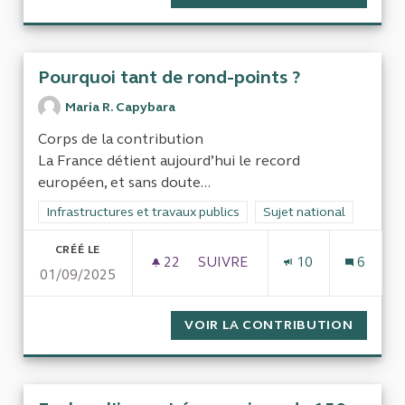
Pourquoi tant de rond-points ?
Maria R. Capybara
Corps de la contribution
La France détient aujourd’hui le record
européen, et sans doute...
Filtrer les résultats de la catégorie : Infrastructures et travaux
Infrastructures et travaux publics
Filtrer les résultats pour
Sujet national
CRÉÉ LE
22
22 ABONNÉS
SUIVRE
10
6
01/09/2025
POURQUOI TANT DE ROND-PO
VOIR LA CONTRIBUTION
POURQU