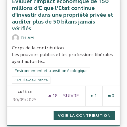
Evaluer l'impact économique de 150
millions d'E que l'Etat continue
d'investir dans une propriété privée et
auditer plus de 50 bilans jamais
vérifiés
THIAM
Corps de la contribution
Les pouvoirs publics et les professions libérales
ayant autorité...
Filtrer les résultats de la catégorie : Environnement et transi
Environnement et transition écologique
Filtrer les résultats pour le secteur : CRC Ile-de-France
CRC Ile-de-France
CRÉÉ LE
18
18 ABONNÉS
SUIVRE
1
0
30/09/2025
EVALUER L'IMPACT ÉCONOMIQU
VOIR LA CONTRIBUTION
EVALUE