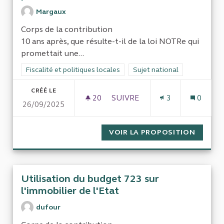
Margaux
Corps de la contribution
10 ans après, que résulte-t-il de la loi NOTRe qui
promettait une...
Filtrer les résultats de la catégorie : Fiscalité et politiques loc
Fiscalité et politiques locales
Filtrer les résultats pour le 
Sujet national
CRÉÉ LE
20
20 ABONNÉS
SUIVRE
3
0
26/09/2025
10 ANS APRÈS : LES EFFETS 
VOIR LA PROPOSITION
10 ANS
Utilisation du budget 723 sur
l'immobilier de l'Etat
dufour