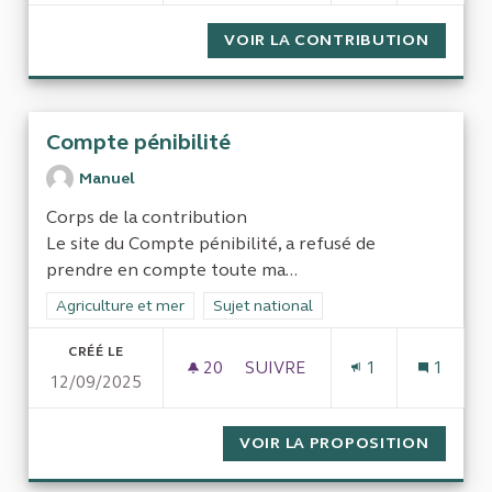
VOIR LA CONTRIBUTION
HABILI
Compte pénibilité
Manuel
Corps de la contribution
Le site du Compte pénibilité, a refusé de
prendre en compte toute ma...
Filtrer les résultats de la catégorie : Agriculture et mer
Agriculture et mer
Filtrer les résultats pour le secteur : Su
Sujet national
CRÉÉ LE
20
20 ABONNÉS
SUIVRE
1
1
12/09/2025
COMPTE PÉNIBILITÉ
VOIR LA PROPOSITION
COMPTE