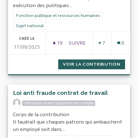
exécution des politiques...
Filtrer les résultats de la catégorie : Fonction publique et re
Fonction publique et ressources humaines
Filtrer les résultats pour le secteur : Sujet national
Sujet national
CRÉÉ LE
19
19 ABONNÉS
SUIVRE
7
0
17/09/2025
RÉMUNÉRATION ET CARRIÈRE
VOIR LA CONTRIBUTION
RÉMUNÉ
Loi anti fraude contrat de travail
Utilisateur ayant supprimé son compte
Corps de la contribution
Il faudrait que chaques patrons qui ambauchent
un employé soit dans...