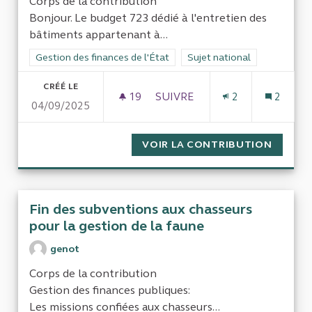
Corps de la contribution
Bonjour. Le budget 723 dédié à l'entretien des
bâtiments appartenant à...
Filtrer les résultats de la catégorie : Gestion des finances de l
Gestion des finances de l'État
Filtrer les résultats pour le 
Sujet national
CRÉÉ LE
19
19 ABONNÉS
SUIVRE
2
2
04/09/2025
UTILISATION DU BUDGET 723 
VOIR LA CONTRIBUTION
UTILIS
Fin des subventions aux chasseurs
pour la gestion de la faune
genot
Corps de la contribution
Gestion des finances publiques:
Les missions confiées aux chasseurs...