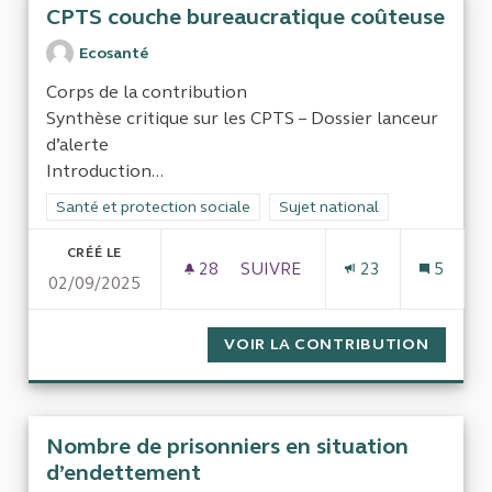
CPTS couche bureaucratique coûteuse
Ecosanté
Corps de la contribution
Synthèse critique sur les CPTS – Dossier lanceur
d’alerte
Introduction...
Filtrer les résultats de la catégorie : Santé et protection socia
Santé et protection sociale
Filtrer les résultats pour le se
Sujet national
CRÉÉ LE
28
28 ABONNÉS
SUIVRE
23
5
02/09/2025
CPTS COUCHE BUREAUCRATI
VOIR LA CONTRIBUTION
CPTS 
Nombre de prisonniers en situation
d’endettement