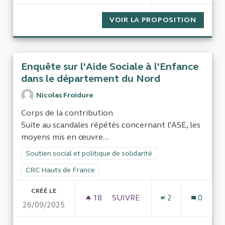
VOIR LA PROPOSITION
EVALUA
Enquête sur l'Aide Sociale à l'Enfance
dans le département du Nord
Nicolas Froidure
Corps de la contribution
Suite au scandales répétés concernant l'ASE, les
moyens mis en œuvre...
Filtrer les résultats de la catégorie : Soutien social et politiqu
Soutien social et politique de solidarité
Filtrer les résultats pour le secteur : CRC Hauts de France
CRC Hauts de France
CRÉÉ LE
18
18 ABONNÉS
SUIVRE
2
0
26/09/2025
ENQUÊTE SUR L'AIDE SOCIAL