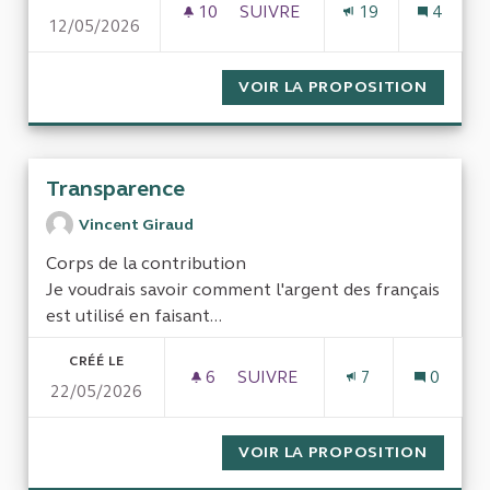
10
10 ABONNÉS
SUIVRE
19
4
12/05/2026
DE L'UTILITÉ ET DES COÛTS
VOIR LA PROPOSITION
DE L'U
Transparence
Vincent Giraud
Corps de la contribution
Je voudrais savoir comment l'argent des français
est utilisé en faisant...
CRÉÉ LE
6
6 ABONNÉS
SUIVRE
7
0
22/05/2026
TRANSPARENCE
VOIR LA PROPOSITION
TRANS