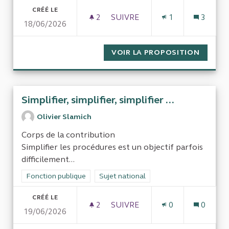
CRÉÉ LE
2
2 ABONNÉS
SUIVRE
1
3
18/06/2026
COORDINATION ENTRE LES DI
VOIR LA PROPOSITION
COORDI
Simplifier, simplifier, simplifier ...
Olivier Slamich
Corps de la contribution
Simplifier les procédures est un objectif parfois
difficilement...
Filtrer les résultats de la catégorie : Fonction publique
Fonction publique
Filtrer les résultats pour le secteur : Su
Sujet national
CRÉÉ LE
2
2 ABONNÉS
SUIVRE
0
0
19/06/2026
SIMPLIFIER, SIMPLIFIER, SIMPLI