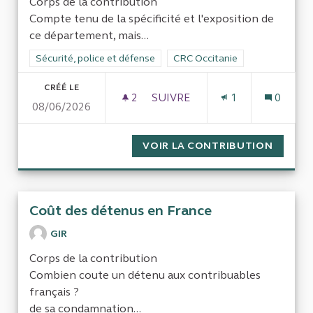
Corps de la contribution
Compte tenu de la spécificité et l'exposition de
ce département, mais...
Filtrer les résultats de la catégorie : Sécurité, police et défens
Sécurité, police et défense
Filtrer les résultats pour le se
CRC Occitanie
CRÉÉ LE
2
2 ABONNÉS
SUIVRE
1
0
08/06/2026
RAPPORT COMPLET SUR LE F
VOIR LA CONTRIBUTION
RAPPOR
Coût des détenus en France
GIR
Corps de la contribution
Combien coute un détenu aux contribuables
français ?
de sa condamnation...