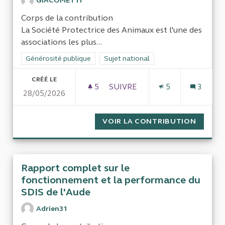
GIACOMETTI
Corps de la contribution
La Société Protectrice des Animaux est l'une des
associations les plus...
Filtrer les résultats de la catégorie : Générosité publique
Générosité publique
Filtrer les résultats pour le secteur : 
Sujet national
CRÉÉ LE
5
5 ABONNÉS
SUIVRE
5
3
28/05/2026
LA SPA : CONTRÔLE DES FINA
VOIR LA CONTRIBUTION
LA SPA
Rapport complet sur le
fonctionnement et la performance du
SDIS de l'Aude
Adrien31