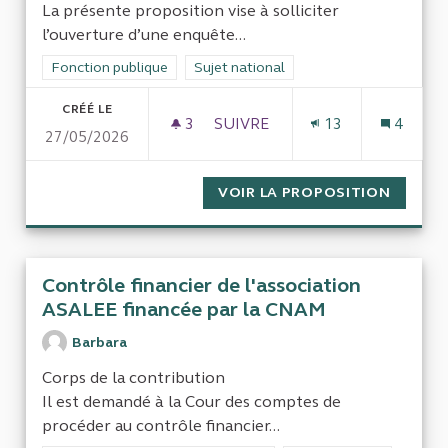
La présente proposition vise à solliciter
l’ouverture d’une enquête...
Filtrer les résultats de la catégorie : Fonction publique
Fonction publique
Filtrer les résultats pour le secteur : Su
Sujet national
CRÉÉ LE
3
3 ABONNÉS
SUIVRE
13
4
27/05/2026
POLITIQUE DES MARCHÉS PUB
VOIR LA PROPOSITION
POLITI
Contrôle financier de l'association
ASALEE financée par la CNAM
Barbara
Corps de la contribution
Il est demandé à la Cour des comptes de
procéder au contrôle financier...