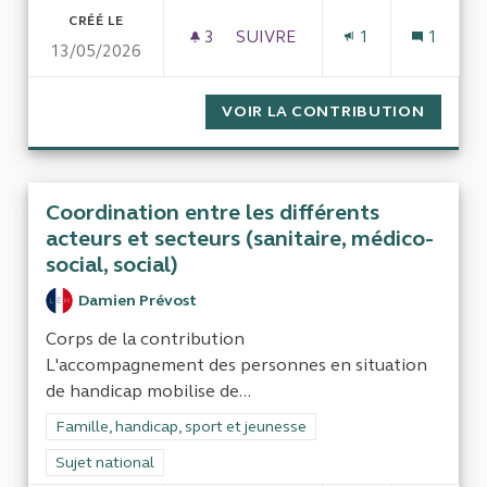
CRÉÉ LE
3
3 ABONNÉS
SUIVRE
1
1
13/05/2026
CONTRÔLE DE LA SINCÉRITÉ
VOIR LA CONTRIBUTION
CONTRÔ
Coordination entre les différents
acteurs et secteurs (sanitaire, médico-
social, social)
Damien Prévost
Corps de la contribution
L'accompagnement des personnes en situation
de handicap mobilise de...
Filtrer les résultats de la catégorie : Famille, handicap, sport 
Famille, handicap, sport et jeunesse
Filtrer les résultats pour le secteur : Sujet national
Sujet national