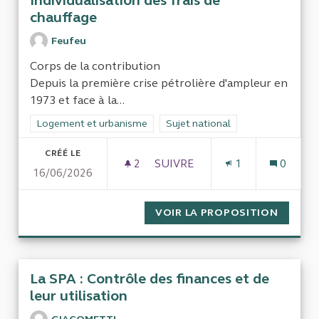
Individualisation des frais de
chauffage
Feufeu
Corps de la contribution
Depuis la première crise pétrolière d'ampleur en
1973 et face à la...
Filtrer les résultats de la catégorie : Logement et urbanisme
Logement et urbanisme
Filtrer les résultats pour le secteu
Sujet national
CRÉÉ LE
2
2 ABONNÉS
SUIVRE
1
0
16/06/2026
INDIVIDUALISATION DES FRA
VOIR LA PROPOSITION
INDIVI
La SPA : Contrôle des finances et de
leur utilisation