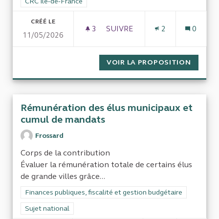
Filtrer les résultats pour le secteur : CRC Ile-de-France
CRC Ile-de-France
CRÉÉ LE
3
3 ABONNÉS
SUIVRE
2
0
11/05/2026
SITUATIONS FINANCIÈRE ET A
VOIR LA PROPOSITION
SITUAT
Rémunération des élus municipaux et
cumul de mandats
Frossard
Corps de la contribution
Évaluer la rémunération totale de certains élus
de grande villes grâce...
Filtrer les résultats de la catégorie : Finances publiques, fisca
Finances publiques, fiscalité et gestion budgétaire
Filtrer les résultats pour le secteur : Sujet national
Sujet national