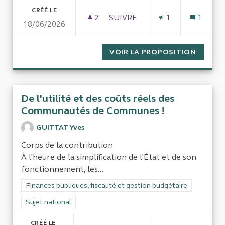
CRÉÉ LE
2
2 ABONNÉS
SUIVRE
1
1
18/06/2026
EVALUATION DU COÛT - BÉNÉ
VOIR LA PROPOSITION
EVALUA
De l'utilité et des coûts réels des
Communautés de Communes !
GUITTAT Yves
Corps de la contribution
À l'heure de la simplification de l'État et de son
fonctionnement, les...
Filtrer les résultats de la catégorie : Finances publiques, fisca
Finances publiques, fiscalité et gestion budgétaire
Filtrer les résultats pour le secteur : Sujet national
Sujet national
CRÉÉ LE