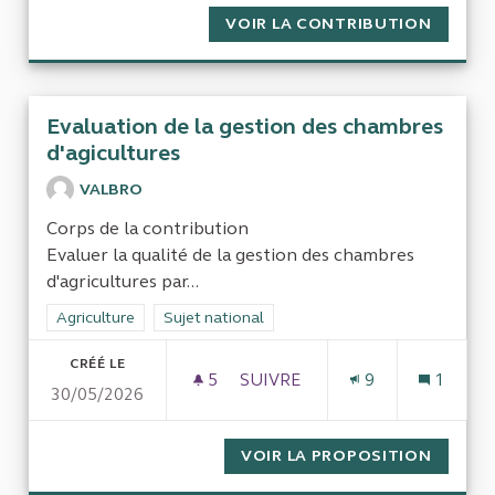
VOIR LA CONTRIBUTION
SIMPLIF
Evaluation de la gestion des chambres
d'agicultures
VALBRO
Corps de la contribution
Evaluer la qualité de la gestion des chambres
d'agricultures par...
Filtrer les résultats de la catégorie : Agriculture
Agriculture
Filtrer les résultats pour le secteur : Sujet nati
Sujet national
CRÉÉ LE
5
5 ABONNÉS
SUIVRE
9
1
30/05/2026
EVALUATION DE LA GESTION 
VOIR LA PROPOSITION
EVALUA