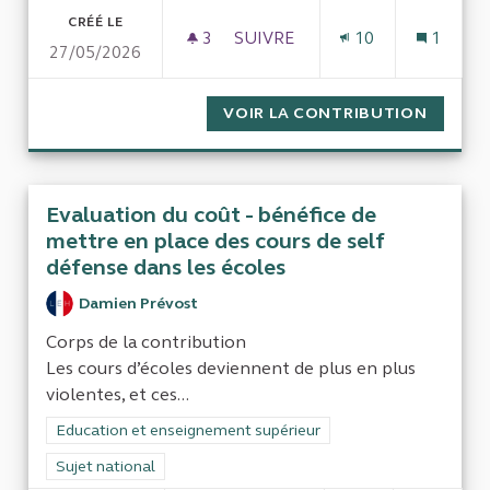
CRÉÉ LE
3
3 ABONNÉS
SUIVRE
10
1
27/05/2026
RÉMUNÉRATION DES ÉLUS MU
VOIR LA CONTRIBUTION
RÉMUNÉ
Evaluation du coût - bénéfice de
mettre en place des cours de self
défense dans les écoles
Damien Prévost
Corps de la contribution
Les cours d’écoles deviennent de plus en plus
violentes, et ces...
Filtrer les résultats de la catégorie : Education et enseigneme
Education et enseignement supérieur
Filtrer les résultats pour le secteur : Sujet national
Sujet national