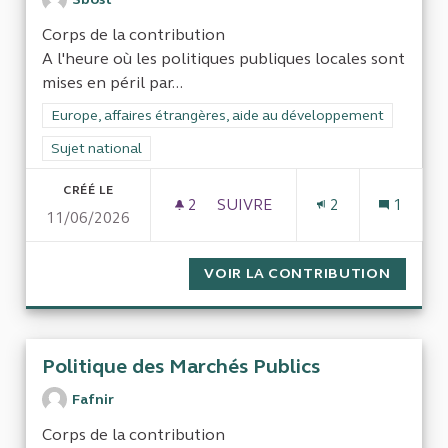
Corps de la contribution
A l'heure où les politiques publiques locales sont
mises en péril par...
Filtrer les résultats de la catégorie : Europe, affaires étrang
Europe, affaires étrangères, aide au développement
Filtrer les résultats pour le secteur : Sujet national
Sujet national
CRÉÉ LE
2
2 ABONNÉS
SUIVRE
2
1
11/06/2026
CONTRATS D'EXPATRIÉS ET M
VOIR LA CONTRIBUTION
CONTRA
Politique des Marchés Publics
Fafnir
Corps de la contribution