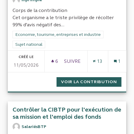
Corps de la contribution
Cet organisme a le triste privilège de récolter
99% d'avis négatif des...
Filtrer les résultats de la catégorie : Economie, tourisme, entr
Economie, tourisme, entreprises et industrie
Filtrer les résultats pour le secteur : Sujet national
Sujet national
CRÉÉ LE
6
6 ABONNÉS
SUIVRE
13
1
11/05/2026
INPI (INSTITUT NATIONAL DE
VOIR LA CONTRIBUTION
INPI (
Contrôler la CIBTP pour l'exécution de
sa mission et l'emploi des fonds
SalariésBTP