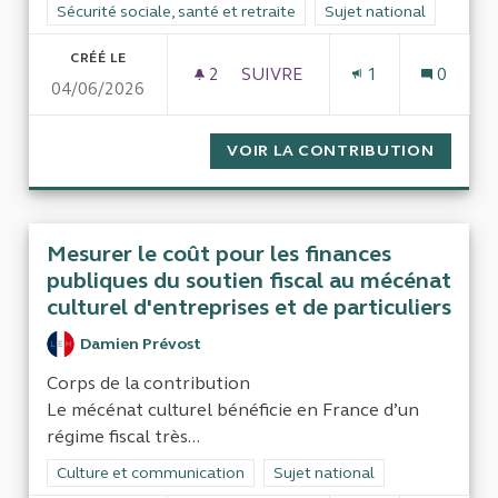
Filtrer les résultats de la catégorie : Sécurité sociale, santé et
Sécurité sociale, santé et retraite
Filtrer les résultats pour
Sujet national
CRÉÉ LE
2
2 ABONNÉS
SUIVRE
1
0
04/06/2026
CONTRÔLE FINANCIER DE L'A
VOIR LA CONTRIBUTION
CONTRÔ
Mesurer le coût pour les finances
publiques du soutien fiscal au mécénat
culturel d'entreprises et de particuliers
Damien Prévost
Corps de la contribution
Le mécénat culturel bénéficie en France d’un
régime fiscal très...
Filtrer les résultats de la catégorie : Culture et communicatio
Culture et communication
Filtrer les résultats pour le sec
Sujet national