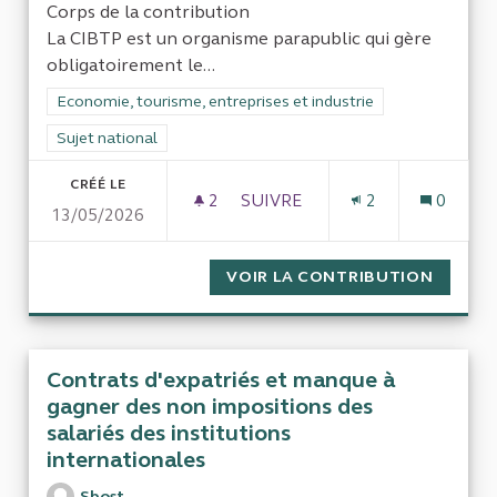
Corps de la contribution
La CIBTP est un organisme parapublic qui gère
obligatoirement le...
Filtrer les résultats de la catégorie : Economie, tourisme, entr
Economie, tourisme, entreprises et industrie
Filtrer les résultats pour le secteur : Sujet national
Sujet national
CRÉÉ LE
2
2 ABONNÉS
SUIVRE
2
0
13/05/2026
CONTRÔLER LA CIBTP POUR L
VOIR LA CONTRIBUTION
CONTRÔ
Contrats d'expatriés et manque à
gagner des non impositions des
salariés des institutions
internationales
Sbost