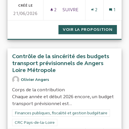
CRÉÉ LE
2
2 ABONNÉS
SUIVRE
2
1
21/06/2026
MESURER LE COÛT POUR LES 
VOIR LA PROPOSITION
MESURE
Contrôle de la sincérité des budgets
transport prévisionnels de Angers
Loire Métropole
Olivier Angers
Corps de la contribution
Chaque année et début 2026 encore, un budget
transport prévisionnel est...
Filtrer les résultats de la catégorie : Finances publiques, fisca
Finances publiques, fiscalité et gestion budgétaire
Filtrer les résultats pour le secteur : CRC Pays-de-la-Loire
CRC Pays-de-la-Loire