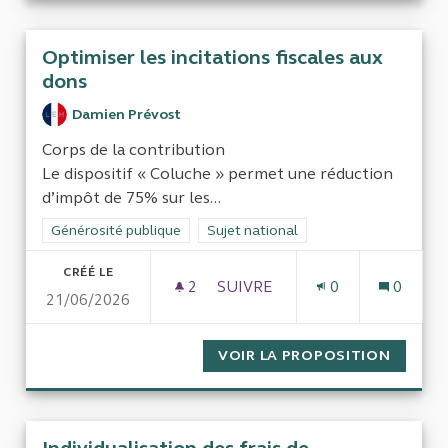
Optimiser les incitations fiscales aux
dons
Damien Prévost
Corps de la contribution
Le dispositif « Coluche » permet une réduction
d’impôt de 75% sur les...
Filtrer les résultats de la catégorie : Générosité publique
Générosité publique
Filtrer les résultats pour le secteur : 
Sujet national
CRÉÉ LE
2
2 ABONNÉS
SUIVRE
0
0
21/06/2026
OPTIMISER LES INCITATIONS
VOIR LA PROPOSITION
OPTIMI