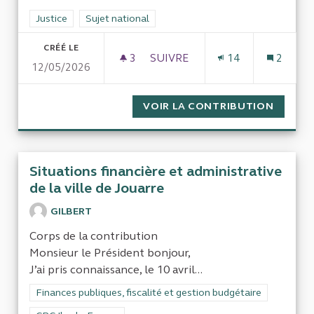
Filtrer les résultats de la catégorie : Justice
Justice
Filtrer les résultats pour le secteur : Sujet national
Sujet national
CRÉÉ LE
3
3 ABONNÉS
SUIVRE
14
2
12/05/2026
COÛT DES DÉTENUS EN FRAN
VOIR LA CONTRIBUTION
COÛT D
Situations financière et administrative
de la ville de Jouarre
GILBERT
Corps de la contribution
Monsieur le Président bonjour,
J’ai pris connaissance, le 10 avril...
Filtrer les résultats de la catégorie : Finances publiques, fisca
Finances publiques, fiscalité et gestion budgétaire