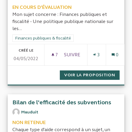
EN COURS D'ÉVALUATION
Mon sujet concerne : Finances publiques et
fiscalité - Une politique publique nationale sur
les...
Filtrer les résultats de la catégorie : Finances publiques & fisca
Finances publiques & fiscalité
CRÉÉ LE
7
7 ABONNÉS
SUIVRE
3
0
04/05/2022
VALORISATION DU PATRIMOIN
VOIR LA PROPOSITION
VALORI
Bilan de l'efficacité des subventions
Mauduit
NON RETENUE
Chaque type d'aide correspond à un sujet, un