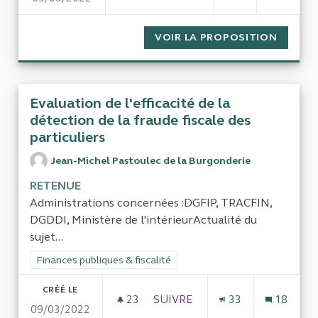
VOIR LA PROPOSITION
LES CA
Evaluation de l'efficacité de la
détection de la fraude fiscale des
particuliers
Jean-Michel Pastoulec de la Burgonderie
RETENUE
Administrations concernées :DGFIP, TRACFIN,
DGDDI, Ministère de l'intérieurActualité du
sujet...
Filtrer les résultats de la catégorie : Finances publiques & fisca
Finances publiques & fiscalité
CRÉÉ LE
23
23 ABONNÉS
SUIVRE
33
18
09/03/2022
EVALUATION DE L'EFFICACITÉ 