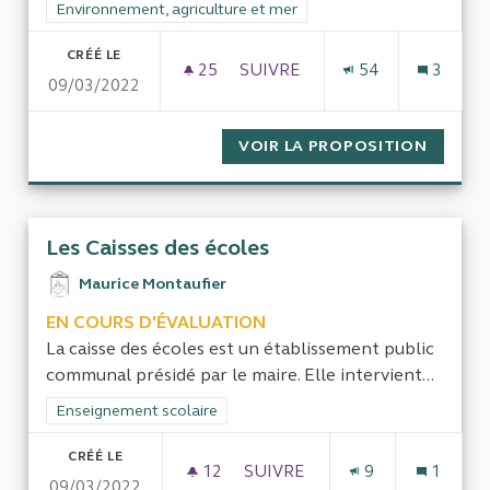
Filtrer les résultats de la catégorie : Environnement, agricultu
Environnement, agriculture et mer
CRÉÉ LE
25
25 ABONNÉS
SUIVRE
54
3
09/03/2022
QUEL EST L'IMPACT DES POLI
VOIR LA PROPOSITION
QUEL E
Les Caisses des écoles
Maurice Montaufier
EN COURS D'ÉVALUATION
La caisse des écoles est un établissement public
communal présidé par le maire. Elle intervient...
Filtrer les résultats de la catégorie : Enseignement scolaire
Enseignement scolaire
CRÉÉ LE
12
12 ABONNÉS
SUIVRE
9
1
09/03/2022
LES CAISSES DES ÉCOLES