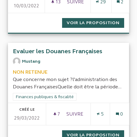
13
13 ABONNÉS
SUIVRE
29
2
10/03/2022
MARCHÉS PASSÉS POUR DES E
VOIR LA PROPOSITION
MARCHÉ
Evaluer les Douanes Françaises
Mustang
NON RETENUE
Que concerne mon sujet ?l'administration des
Douanes FrançaisesQuelle doit être la période...
Filtrer les résultats de la catégorie : Finances publiques & fisca
Finances publiques & fiscalité
CRÉÉ LE
7
7 ABONNÉS
SUIVRE
5
0
29/03/2022
EVALUER LES DOUANES FRAN
VOIR LA PROPOSITION
EVALUE