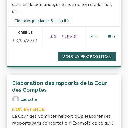
dossier de demande, une instruction du dossier,
un...
Filtrer les résultats de la catégorie : Finances publiques & fisca
Finances publiques & fiscalité
CRÉÉ LE
6
6 ABONNÉS
SUIVRE
3
0
03/05/2022
BILAN DE L'EFFICACITÉ DES 
VOIR LA PROPOSITION
BILAN 
Elaboration des rapports de la Cour
des Comptes
Lagache
NON RETENUE
La Cour des Comptes ne doit plus élaborer ses
rapports sans concertation! Exemple de ce qu'il