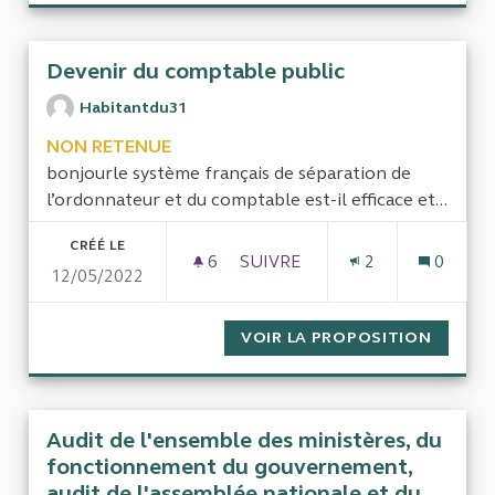
Devenir du comptable public
Habitantdu31
NON RETENUE
bonjourle système français de séparation de
l’ordonnateur et du comptable est-il efficace et...
CRÉÉ LE
6
6 ABONNÉS
SUIVRE
2
0
12/05/2022
DEVENIR DU COMPTABLE PUB
VOIR LA PROPOSITION
DEVENI
Audit de l'ensemble des ministères, du
fonctionnement du gouvernement,
audit de l'assemblée nationale et du