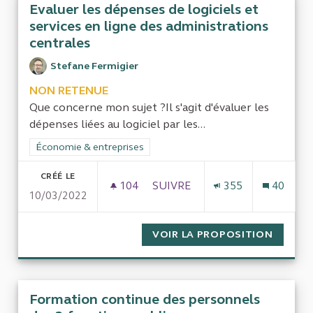
Evaluer les dépenses de logiciels et
services en ligne des administrations
centrales
Stefane Fermigier
NON RETENUE
Que concerne mon sujet ?Il s'agit d'évaluer les
dépenses liées au logiciel par les...
Filtrer les résultats de la catégorie : Économie & entreprises
Économie & entreprises
CRÉÉ LE
104
104 ABONNÉS
SUIVRE
355
40
10/03/2022
EVALUER LES DÉPENSES DE LO
VOIR LA PROPOSITION
EVALUE
Formation continue des personnels