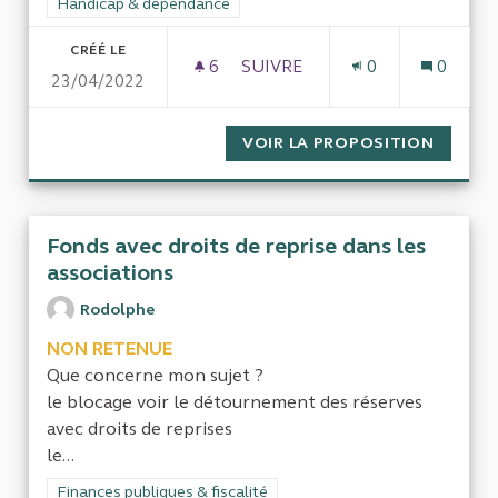
Filtrer les résultats de la catégorie : Handicap & dépendance
Handicap & dépendance
CRÉÉ LE
6
6 ABONNÉS
SUIVRE
0
0
23/04/2022
UN AUDIT SUR LE NOMBRE RQ
VOIR LA PROPOSITION
UN AUD
Fonds avec droits de reprise dans les
associations
Rodolphe
NON RETENUE
Que concerne mon sujet ?
le blocage voir le détournement des réserves
avec droits de reprises
le...
Filtrer les résultats de la catégorie : Finances publiques & fisca
Finances publiques & fiscalité