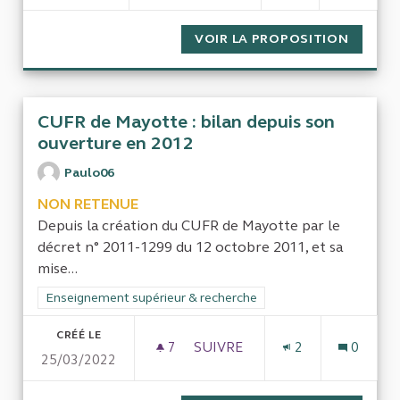
VOIR LA PROPOSITION
EVALUA
CUFR de Mayotte : bilan depuis son
ouverture en 2012
Paulo06
NON RETENUE
Depuis la création du CUFR de Mayotte par le
décret n° 2011-1299 du 12 octobre 2011, et sa
mise...
Filtrer les résultats de la catégorie : Enseignement supérieur
Enseignement supérieur & recherche
CRÉÉ LE
7
7 ABONNÉS
SUIVRE
2
0
25/03/2022
CUFR DE MAYOTTE : BILAN D