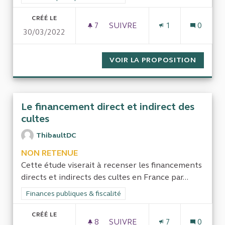
CRÉÉ LE
7
7 ABONNÉS
SUIVRE
1
0
30/03/2022
FONDS AVEC DROITS DE REPR
VOIR LA PROPOSITION
FONDS 
Le financement direct et indirect des
cultes
ThibaultDC
NON RETENUE
Cette étude viserait à recenser les financements
directs et indirects des cultes en France par...
Filtrer les résultats de la catégorie : Finances publiques & fisca
Finances publiques & fiscalité
CRÉÉ LE
8
8 ABONNÉS
SUIVRE
7
0