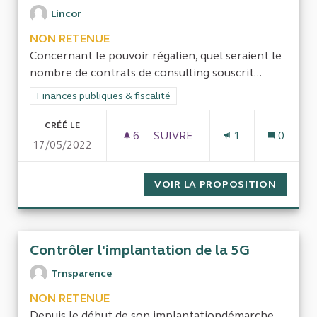
Lincor
NON RETENUE
Concernant le pouvoir régalien, quel seraient le
nombre de contrats de consulting souscrit...
Filtrer les résultats de la catégorie : Finances publiques & fisca
Finances publiques & fiscalité
CRÉÉ LE
6
6 ABONNÉS
SUIVRE
1
0
17/05/2022
SANTÉ ET TRANSPARENCE
VOIR LA PROPOSITION
SANTÉ 
Contrôler l'implantation de la 5G
Trnsparence
NON RETENUE
Depuis le début de son implantationdémarche