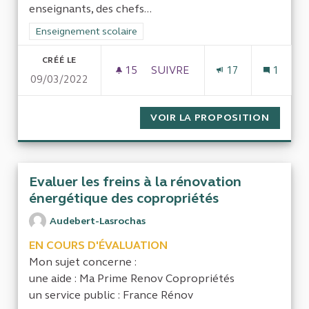
enseignants, des chefs...
Filtrer les résultats de la catégorie : Enseignement scolaire
Enseignement scolaire
CRÉÉ LE
15
15 ABONNÉS
SUIVRE
17
1
09/03/2022
EVALUATION DU "COLLÈGE POU
VOIR LA PROPOSITION
EVALUA
Evaluer les freins à la rénovation
énergétique des copropriétés
Audebert-Lasrochas
EN COURS D'ÉVALUATION
Mon sujet concerne :
une aide : Ma Prime Renov Copropriétés
un service public : France Rénov