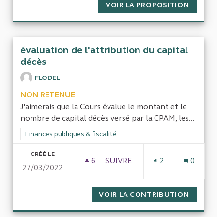
VOIR LA PROPOSITION
CUFR D
évaluation de l'attribution du capital
décès
FLODEL
NON RETENUE
J'aimerais que la Cours évalue le montant et le
nombre de capital décès versé par la CPAM, les...
Filtrer les résultats de la catégorie : Finances publiques & fisca
Finances publiques & fiscalité
CRÉÉ LE
6
6 ABONNÉS
SUIVRE
2
0
27/03/2022
ÉVALUATION DE L'ATTRIBUTI
VOIR LA CONTRIBUTION
ÉVALUA