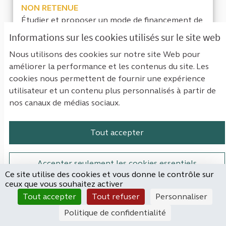
NON RETENUE
Étudier et proposer un mode de financement de
l'hôpital public différent de celui actuel...
Informations sur les cookies utilisés sur le site web
Filtrer les résultats de la catégorie : Santé
Santé
Nous utilisons des cookies sur notre site Web pour
améliorer la performance et les contenus du site. Les
CRÉÉ LE
20
20 ABONNÉS
SUIVRE
32
5
cookies nous permettent de fournir une expérience
18/03/2022
LE FINANCEMENT DE L'HÔPIT
utilisateur et un contenu plus personnalisés à partir de
nos canaux de médias sociaux.
VOIR LA PROPOSITION
LE FIN
Tout accepter
Audit sur l'utilisation de cabinets de
Accepter seulement les cookies essentiels
conseils par l'Etat
Ce site utilise des cookies et vous donne le contrôle sur
ceux que vous souhaitez activer
Martin Stéphane
Paramètres
Tout accepter
Tout refuser
Personnaliser
RETENUE
Politique de confidentialité
Voici quelques questions pouvant être utiles