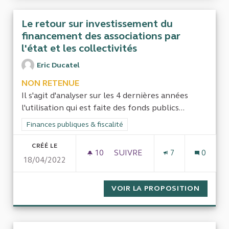
Le retour sur investissement du
financement des associations par
l'état et les collectivités
Eric Ducatel
NON RETENUE
Il s'agit d'analyser sur les 4 dernières années
l'utilisation qui est faite des fonds publics...
Filtrer les résultats de la catégorie : Finances publiques & fisca
Finances publiques & fiscalité
CRÉÉ LE
10
10 ABONNÉS
SUIVRE
7
0
18/04/2022
LE RETOUR SUR INVESTISSEM
VOIR LA PROPOSITION
LE RET