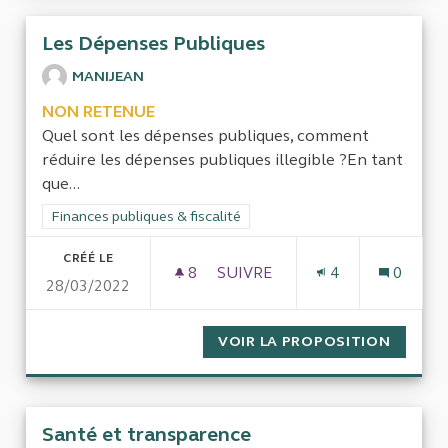
Les Dépenses Publiques
MANIJEAN
NON RETENUE
Quel sont les dépenses publiques, comment
réduire les dépenses publiques illegible ?En tant
que...
Filtrer les résultats de la catégorie : Finances publiques & fisca
Finances publiques & fiscalité
CRÉÉ LE
8
8 ABONNÉS
SUIVRE
4
0
28/03/2022
LES DÉPENSES PUBLIQUES
VOIR LA PROPOSITION
LES DÉ
Santé et transparence