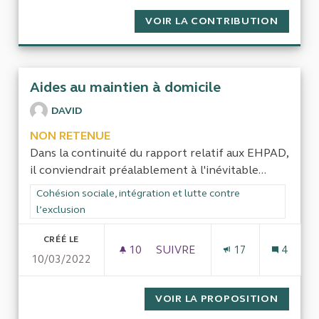
VOIR LA CONTRIBUTION
CONTRE
Aides au maintien à domicile
DAVID
NON RETENUE
Dans la continuité du rapport relatif aux EHPAD,
il conviendrait préalablement à l'inévitable...
Filtrer les résultats de la catégorie : Cohésion sociale, intégra
Cohésion sociale, intégration et lutte contre
l’exclusion
CRÉÉ LE
10
10 ABONNÉS
SUIVRE
17
4
10/03/2022
AIDES AU MAINTIEN À DOMICI
VOIR LA PROPOSITION
AIDES 