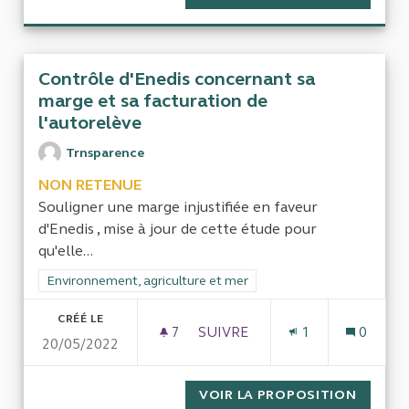
Contrôle d'Enedis concernant sa
marge et sa facturation de
l'autorelève
Trnsparence
NON RETENUE
Souligner une marge injustifiée en faveur
d'Enedis , mise à jour de cette étude pour
qu'elle...
Filtrer les résultats de la catégorie : Environnement, agricultu
Environnement, agriculture et mer
CRÉÉ LE
7
7 ABONNÉS
SUIVRE
1
0
20/05/2022
CONTRÔLE D'ENEDIS CONCER
VOIR LA PROPOSITION
CONTRÔ