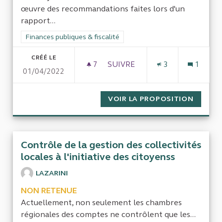
œuvre des recommandations faites lors d'un
rapport...
Filtrer les résultats de la catégorie : Finances publiques & fisca
Finances publiques & fiscalité
CRÉÉ LE
7
7 ABONNÉS
SUIVRE
3
1
01/04/2022
CONTRÔLE ET MISE EN ŒUVR
VOIR LA PROPOSITION
CONTRÔ
Contrôle de la gestion des collectivités
locales à l'initiative des citoyenss
LAZARINI
NON RETENUE
Actuellement, non seulement les chambres
régionales des comptes ne contrôlent que les...