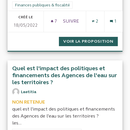
Filtrer les résultats de la catégorie : Finances publiques & fisca
Finances publiques & fiscalité
CRÉÉ LE
7
7 ABONNÉS
SUIVRE
2
1
18/05/2022
CONTRÔLE DE LA GESTION DES
VOIR LA PROPOSITION
CONTRÔ
Quel est l'impact des politiques et
financements des Agences de l'eau sur
les territoires ?
Laetitia
NON RETENUE
quel est l'impact des politiques et financements
des Agences de l'eau sur les territoires ?
les...