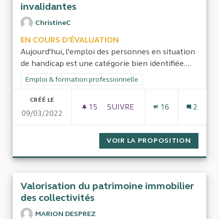
invalidantes
ChristineC
EN COURS D'ÉVALUATION
Aujourd'hui, l'emploi des personnes en situation
de handicap est une catégorie bien identifiée....
Filtrer les résultats de la catégorie : Emploi & formation prof
Emploi & formation professionnelle
CRÉÉ LE
15
15 ABONNÉS
SUIVRE
16
2
09/03/2022
VOIR LA PROPOSITION
MAINTI
Valorisation du patrimoine immobilier
des collectivités
MARION DESPREZ