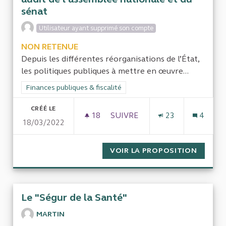
sénat
Utilisateur ayant supprimé son compte
NON RETENUE
Depuis les différentes réorganisations de l’État,
les politiques publiques à mettre en œuvre...
Filtrer les résultats de la catégorie : Finances publiques & fisca
Finances publiques & fiscalité
CRÉÉ LE
18
18 ABONNÉS
SUIVRE
23
4
18/03/2022
AUDIT DE L'ENSEMBLE DES M
VOIR LA PROPOSITION
AUDIT 
Le "Ségur de la Santé"
MARTIN