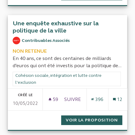
Une enquête exhaustive sur la
politique de la ville
Contribuables Associés
NON RETENUE
En 40 ans, ce sont des centaines de milliards
d’euros qui ont été investis pour la politique de...
Filtrer les résultats de la catégorie : Cohésion sociale, intégra
Cohésion sociale, intégration et lutte contre
l’exclusion
CRÉÉ LE
59
59 ABONNÉS
SUIVRE
396
12
10/05/2022
UNE ENQUÊTE EXHAUSTIVE SUR
VOIR LA PROPOSITION
UNE EN