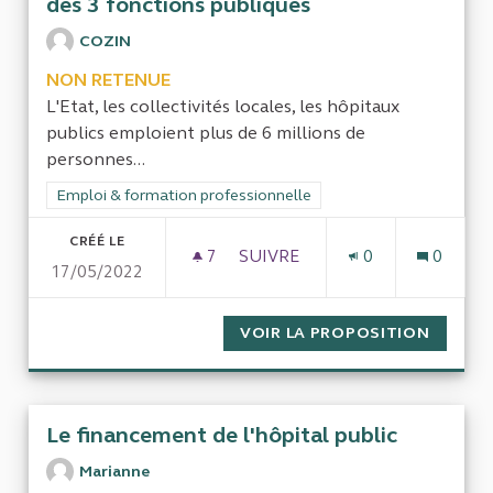
des 3 fonctions publiques
COZIN
NON RETENUE
L'Etat, les collectivités locales, les hôpitaux
publics emploient plus de 6 millions de
personnes...
Filtrer les résultats de la catégorie : Emploi & formation prof
Emploi & formation professionnelle
CRÉÉ LE
7
7 ABONNÉS
SUIVRE
0
0
17/05/2022
FORMATION CONTINUE DES P
VOIR LA PROPOSITION
FORMAT
Le financement de l'hôpital public
Marianne