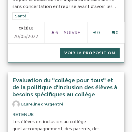
sans concertation entreprise avant d'avoir les...
Filtrer les résultats de la catégorie : Santé
Santé
CRÉÉ LE
6
6 ABONNÉS
SUIVRE
0
0
20/05/2022
CONTRÔLER L'IMPLANTATION 
VOIR LA PROPOSITION
CONTRÔ
Evaluation du "collège pour tous" et
de la politique d'inclusion des élèves à
besoins spécifiques au collège
Laureline d'Argentré
RETENUE
Les élèves en inclusion au collège
quel accompagnement, des parents, des