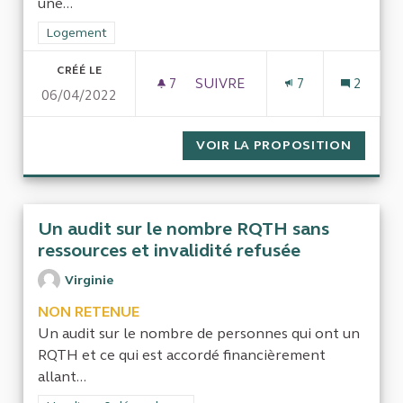
une...
Filtrer les résultats de la catégorie : Logement
Logement
CRÉÉ LE
7
7 ABONNÉS
SUIVRE
7
2
06/04/2022
EVALUER LES FREINS À LA R
VOIR LA PROPOSITION
EVALUE
Un audit sur le nombre RQTH sans
ressources et invalidité refusée
Virginie
NON RETENUE
Un audit sur le nombre de personnes qui ont un
RQTH et ce qui est accordé financièrement
allant...