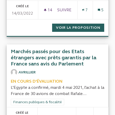
CRÉÉ LE
14
14 ABONNÉS
SUIVRE
7
5
14/03/2022
VOIR LA PROPOSITION
RETRAI
Marchés passés pour des Etats
étrangers avec prêts garantis par la
France sans avis du Parlement
AVRILLIER
EN COURS D'ÉVALUATION
L’Egypte a confirmé, mardi 4 mai 2021, l’achat à la
France de 30 avions de combat Rafale....
Filtrer les résultats de la catégorie : Finances publiques & fisca
Finances publiques & fiscalité
CRÉÉ LE