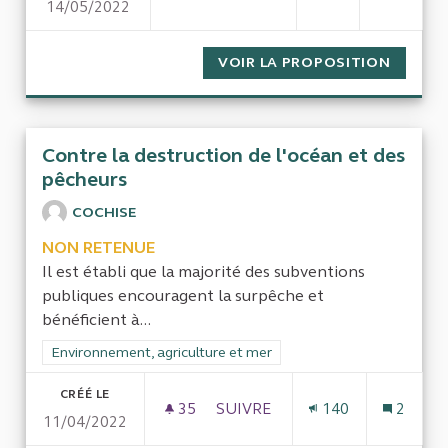
14/05/2022
LE FINANCEMENT DIRECT ET 
VOIR LA PROPOSITION
LE FIN
Contre la destruction de l'océan et des
pêcheurs
COCHISE
NON RETENUE
Il est établi que la majorité des subventions
publiques encouragent la surpêche et
bénéficient à...
Filtrer les résultats de la catégorie : Environnement, agricultu
Environnement, agriculture et mer
CRÉÉ LE
35
35 ABONNÉS
SUIVRE
140
2
11/04/2022
CONTRE LA DESTRUCTION DE 