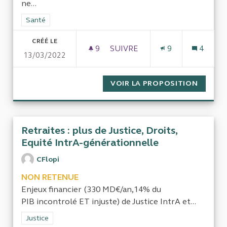
ne...
Filtrer les résultats de la catégorie : Santé
Santé
CRÉÉ LE
9
9 ABONNÉS
SUIVRE
9
4
13/03/2022
ELABORATION DES RAPPORTS
VOIR LA PROPOSITION
ELABOR
Retraites : plus de Justice, Droits,
Equité IntrA-générationnelle
CFlopi
NON RETENUE
Enjeux financier (330 MD€/an,14% du
PIB incontrolé ET injuste) de Justice IntrA et...
Filtrer les résultats de la catégorie : Justice
Justice