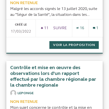
NON RETENUE
Malgré les accords signés le 13 juillet 2020, suite
au "Ségur de la Santé", la situation dans les...
CRÉÉ LE
11
11 ABONNÉS
SUIVRE
16
1
17/03/2022
LE "SÉGUR DE LA SANTÉ"
VOIR LA PROPOSITION
LE "SÉ
Contrôle et mise en œuvre des
observations lors d'un rapport
effectué par la chambre régionale par
la chambre regionale
LEPONGE
NON RETENUE
Mon sujet concerne le contrôle et la mise en