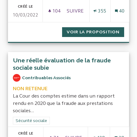
CRÉÉ LE
104
104 ABONNÉS
SUIVRE
355
40
10/03/2022
EVALUER LES DÉPENSES DE LO
VOIR LA PROPOSITION
EVALUE
Une réelle évaluation de la fraude
sociale subie
Contribuables Associés
NON RETENUE
La Cour des comptes estime dans un rapport
rendu en 2020 que la fraude aux prestations
sociales...
Filtrer les résultats de la catégorie : Sécurité sociale
Sécurité sociale
CRÉÉ LE