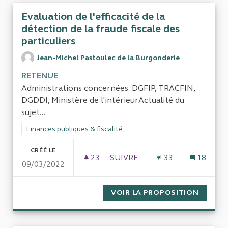
Evaluation de l'efficacité de la
détection de la fraude fiscale des
particuliers
Jean-Michel Pastoulec de la Burgonderie
RETENUE
Administrations concernées :DGFIP, TRACFIN,
DGDDI, Ministère de l'intérieurActualité du
sujet...
Filtrer les résultats de la catégorie : Finances publiques & fisca
Finances publiques & fiscalité
CRÉÉ LE
23
23 ABONNÉS
SUIVRE
33
18
09/03/2022
EVALUATION DE L'EFFICACITÉ 
VOIR LA PROPOSITION
EVALUA