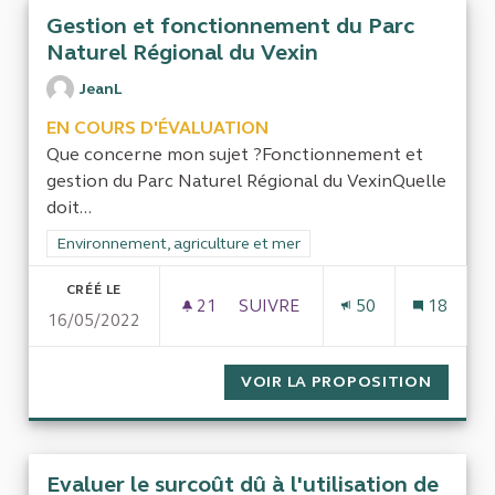
Gestion et fonctionnement du Parc
Naturel Régional du Vexin
JeanL
EN COURS D'ÉVALUATION
Que concerne mon sujet ?Fonctionnement et
gestion du Parc Naturel Régional du VexinQuelle
doit...
Filtrer les résultats de la catégorie : Environnement, agricultu
Environnement, agriculture et mer
CRÉÉ LE
21
21 ABONNÉS
SUIVRE
50
18
16/05/2022
GESTION ET FONCTIONNEMEN
VOIR LA PROPOSITION
GESTIO
Evaluer le surcoût dû à l'utilisation de