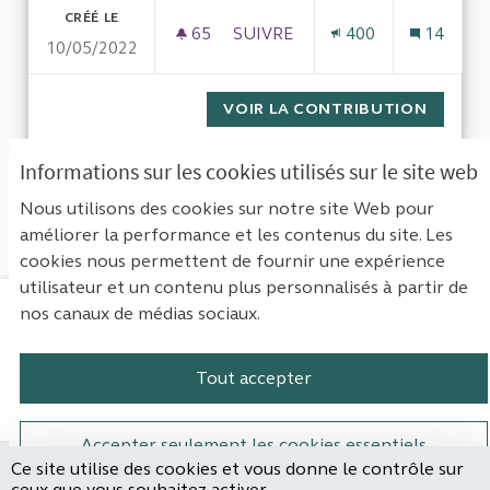
CRÉÉ LE
65
65 ABONNÉS
SUIVRE
400
14
10/05/2022
LES DÉFICITS DE L’ÉTAT DEPUI
VOIR LA CONTRIBUTION
LES DÉF
Informations sur les cookies utilisés sur le site web
1
Suivant ›
Dernière »
Nous utilisons des cookies sur notre site Web pour
améliorer la performance et les contenus du site. Les
Voir toutes les propositions retirées
cookies nous permettent de fournir une expérience
utilisateur et un contenu plus personnalisés à partir de
nos canaux de médias sociaux.
Mentions légales
Contact
Accessibilité : non conforme
Paramètres des cookies
Tout accepter
Plateforme de participation de la Cou
Plateforme de participation de l
Plateforme de participation
Plateforme de particip
Accepter seulement les cookies essentiels
Ce site utilise des cookies et vous donne le contrôle sur
Site réalisé par
ceux que vous souhaitez activer