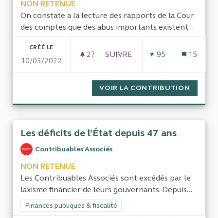
NON RETENUE
On constate a la lecture des rapports de la Cour
des comptes que des abus importants existent...
CRÉÉ LE
27
27 ABONNÉS
SUIVRE
95
15
10/03/2022
LICENCIER LES PERSONNES R
VOIR LA CONTRIBUTION
LICENC
Les déficits de l’État depuis 47 ans
Contribuables Associés
NON RETENUE
Les Contribuables Associés sont excédés par le
laxisme financier de leurs gouvernants. Depuis...
Filtrer les résultats de la catégorie : Finances publiques & fisca
Finances publiques & fiscalité