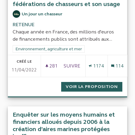
fédérations de chasseurs et son usage
Un jour un chasseur
RETENUE
Chaque année en France, des millions d'euros
de financements publics sont attribués aux...
Filtrer les résultats de la catégorie : Environnement, agricultu
Environnement, agriculture et mer
CRÉÉ LE
281
281 ABONNÉS
SUIVRE
1174
114
11/04/2022
L'ARGENT PUBLIC DESTINÉ AU
VOIR LA PROPOSITION
L'ARGE
Enquêter sur les moyens humains et
financiers alloués depuis 2006 à la
création d’aires marines protégées