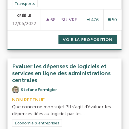
Filtrer les résultats de la catégorie : Transports
Transports
CRÉÉ LE
68
68 ABONNÉS
SUIVRE
476
50
12/05/2022
AUDIT DES PRATIQUES D'ÉVAL
VOIR LA PROPOSITION
AUDIT 
Evaluer les dépenses de logiciels et
services en ligne des administrations
centrales
Stefane Fermigier
NON RETENUE
Que concerne mon sujet ?Il s'agit d'évaluer les
dépenses liées au logiciel par les...
Filtrer les résultats de la catégorie : Économie & entreprises
Économie & entreprises