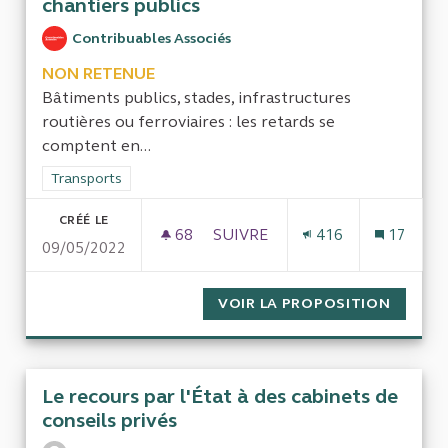
chantiers publics
Contribuables Associés
NON RETENUE
Bâtiments publics, stades, infrastructures
routières ou ferroviaires : les retards se
comptent en...
Filtrer les résultats de la catégorie : Transports
Transports
CRÉÉ LE
68
68 ABONNÉS
SUIVRE
416
17
09/05/2022
LES GASPILLAGES DANS LES G
VOIR LA PROPOSITION
LES GA
Le recours par l'État à des cabinets de
conseils privés