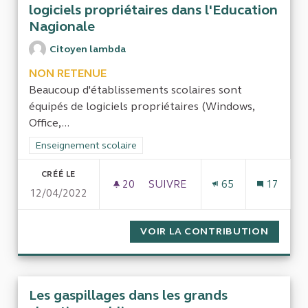
logiciels propriétaires dans l'Education
Nagionale
Citoyen lambda
NON RETENUE
Beaucoup d'établissements scolaires sont
équipés de logiciels propriétaires (Windows,
Office,...
Filtrer les résultats de la catégorie : Enseignement scolaire
Enseignement scolaire
CRÉÉ LE
20
20 ABONNÉS
SUIVRE
65
17
12/04/2022
EVALUER LE SURCOÛT DÛ À L'
VOIR LA CONTRIBUTION
EVALUE
Les gaspillages dans les grands