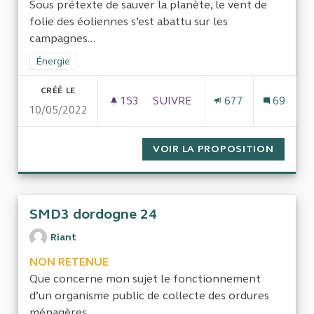
Sous prétexte de sauver la planète, le vent de
folie des éoliennes s’est abattu sur les
campagnes...
Filtrer les résultats de la catégorie : Énergie
Énergie
CRÉÉ LE
153
153 ABONNÉS
SUIVRE
677
69
10/05/2022
UN NOUVEAU CONTRÔLE DES 
VOIR LA PROPOSITION
UN NOU
SMD3 dordogne 24
Riant
NON RETENUE
Que concerne mon sujet le fonctionnement
d’un organisme public de collecte des ordures
ménagères...