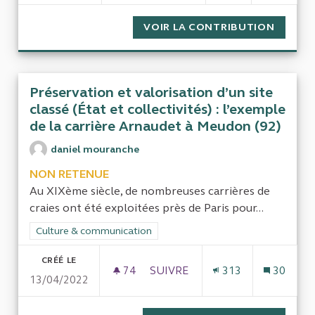
VOIR LA CONTRIBUTION
EVALUA
Préservation et valorisation d’un site
classé (État et collectivités) : l’exemple
de la carrière Arnaudet à Meudon (92)
daniel mouranche
NON RETENUE
Au XIXème siècle, de nombreuses carrières de
craies ont été exploitées près de Paris pour...
Filtrer les résultats de la catégorie : Culture & communication
Culture & communication
CRÉÉ LE
74
74 ABONNÉS
SUIVRE
313
30
13/04/2022
PRÉSERVATION ET VALORISATIO