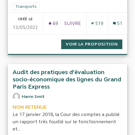
Filtrer les résultats de la catégorie : Transports
Transports
CRÉÉ LE
69
69 ABONNÉS
SUIVRE
519
51
13/05/2022
AUDIT DES PRATIQUES D’ÉVAL
VOIR LA PROPOSITION
AUDIT 
Audit des pratiques d'évaluation
socio-économique des lignes du Grand
Paris Express
Harm Smit
NON RETENUE
Le 17 janvier 2018, la Cour des comptes a publié
un rapport très fouillé sur le fonctionnement
et...