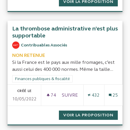
VOIR LA PROPOSITION
PRÉSER
La thrombose administrative n’est plus
supportable
Contribuables Associés
NON RETENUE
Si la France est le pays aux mille fromages, c’est
aussi celui des 400 000 normes. Même la taille...
Filtrer les résultats de la catégorie : Finances publiques & fisca
Finances publiques & fiscalité
CRÉÉ LE
74
74 ABONNÉS
SUIVRE
432
25
10/05/2022
LA THROMBOSE ADMINISTRATI
VOIR LA PROPOSITION
LA THR