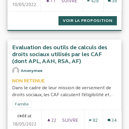
71
71 ABONNÉS
SUIVRE
428
38
10/05/2022
UNE RÉELLE ÉVALUATION DE L
VOIR LA PROPOSITION
UNE RÉ
Evaluation des outils de calculs des
droits sociaux utilisés par les CAF
(dont APL, AAH, RSA, AF)
Anonymee
NON RETENUE
Dans le cadre de leur mission de versement de
droits sociaux, les CAF calculent l’éligibilité et...
Filtrer les résultats de la catégorie : Famille
Famille
CRÉÉ LE
22
22 ABONNÉS
SUIVRE
82
34
18/05/2022
EVALUATION DES OUTILS DE CA