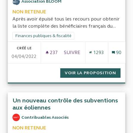
Association BLOOM
NON RETENUE
Après avoir épuisé tous les recours pour obtenir
la liste complète des bénéficiaires français du...
Filtrer les résultats de la catégorie : Finances publiques & fisca
Finances publiques & fiscalité
CRÉÉ LE
237
237 ABONNÉS
SUIVRE
1293
90
04/04/2022
ENQUÊTER SUR L’ADMINISTRAT
VOIR LA PROPOSITION
ENQUÊT
Un nouveau contrôle des subventions
aux éoliennes
Contribuables Associés
NON RETENUE