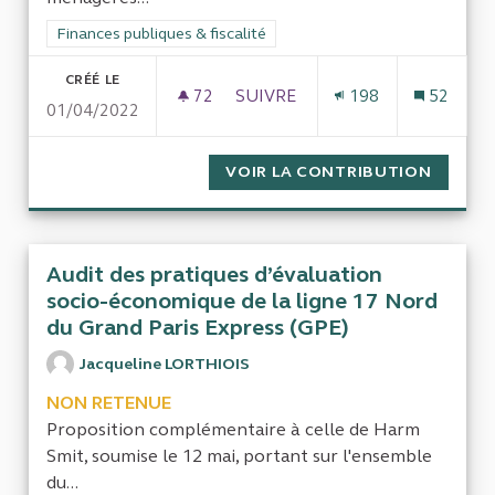
Filtrer les résultats de la catégorie : Finances publiques & fisca
Finances publiques & fiscalité
CRÉÉ LE
72
72 ABONNÉS
SUIVRE
198
52
01/04/2022
SMD3 DORDOGNE 24
VOIR LA CONTRIBUTION
SMD3 
Audit des pratiques d’évaluation
socio-économique de la ligne 17 Nord
du Grand Paris Express (GPE)
Jacqueline LORTHIOIS
NON RETENUE
Proposition complémentaire à celle de Harm
Smit, soumise le 12 mai, portant sur l'ensemble
du...