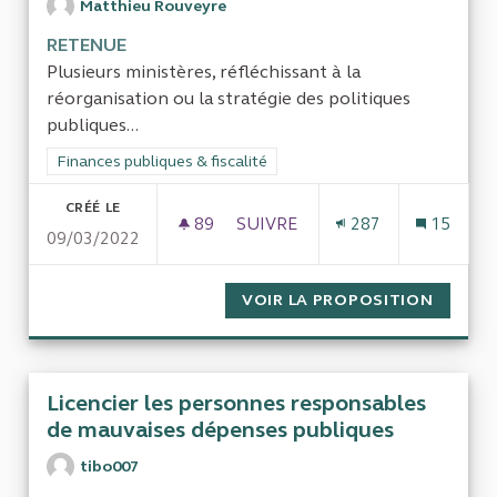
Matthieu Rouveyre
RETENUE
Plusieurs ministères, réfléchissant à la
réorganisation ou la stratégie des politiques
publiques...
Filtrer les résultats de la catégorie : Finances publiques & fisca
Finances publiques & fiscalité
CRÉÉ LE
89
89 ABONNÉS
SUIVRE
287
15
09/03/2022
LE RECOURS PAR L'ÉTAT À DES
VOIR LA PROPOSITION
LE REC
Licencier les personnes responsables
de mauvaises dépenses publiques
tibo007