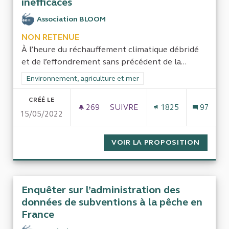
inefficaces
Association BLOOM
NON RETENUE
À l’heure du réchauffement climatique débridé
et de l’effondrement sans précédent de la...
Filtrer les résultats de la catégorie : Environnement, agricultu
Environnement, agriculture et mer
CRÉÉ LE
269
269 ABONNÉS
SUIVRE
1825
97
15/05/2022
ENQUÊTER SUR LES MOYENS HU
VOIR LA PROPOSITION
ENQUÊT
Enquêter sur l’administration des
données de subventions à la pêche en
France