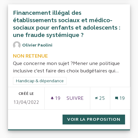
Financement illégal des
établissements sociaux et médico-
sociaux pour enfants et adolescents :
une fraude systémique ?
Olivier Paolini
NON RETENUE
Que concerne mon sujet ?Mener une politique
inclusive c'est faire des choix budgétaires qui...
Filtrer les résultats de la catégorie : Handicap & dépendance
Handicap & dépendance
CRÉÉ LE
19
19 ABONNÉS
SUIVRE
25
19
13/04/2022
FINANCEMENT ILLÉGAL DES É
VOIR LA PROPOSITION
FINANC