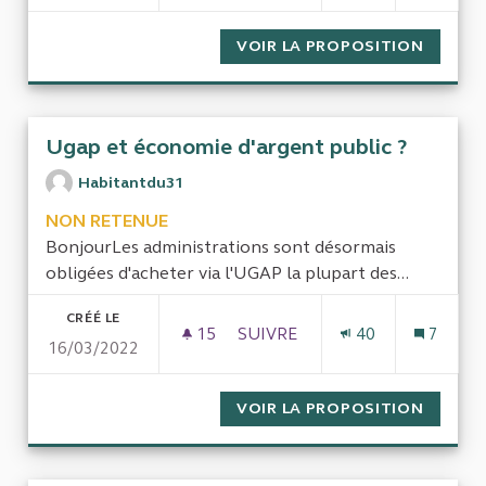
VOIR LA PROPOSITION
COMPAR
Ugap et économie d'argent public ?
Habitantdu31
NON RETENUE
BonjourLes administrations sont désormais
obligées d'acheter via l'UGAP la plupart des...
CRÉÉ LE
15
15 ABONNÉS
SUIVRE
40
7
16/03/2022
UGAP ET ÉCONOMIE D'ARGENT
VOIR LA PROPOSITION
UGAP E