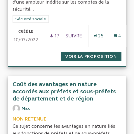
d'une ampleur inédite sur les comptes de la
sécurité...
Filtrer les résultats de la catégorie : Sécurité sociale
Sécurité sociale
CRÉÉ LE
17
17 ABONNÉS
SUIVRE
25
4
10/03/2022
FUSION DE LA SÉCURITÉ SOC
VOIR LA PROPOSITION
FUSION
Coût des avantages en nature
accordés aux préfets et sous-préfets
de département et de région
Max
NON RETENUE
Ce sujet concerne les avantages en nature liés
aux fonctions de préfets et de sous-préfets,