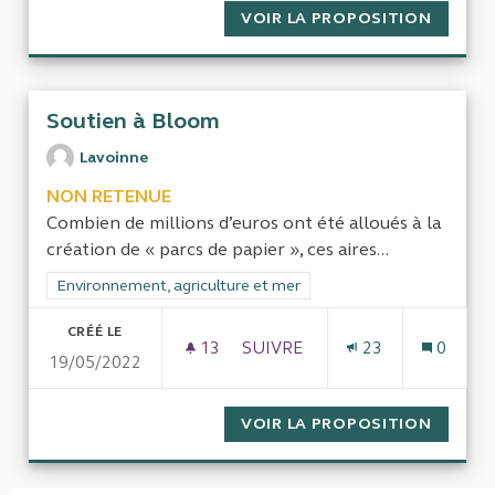
VOIR LA PROPOSITION
FINANC
Soutien à Bloom
Lavoinne
NON RETENUE
Combien de millions d’euros ont été alloués à la
création de « parcs de papier », ces aires...
Filtrer les résultats de la catégorie : Environnement, agricultu
Environnement, agriculture et mer
CRÉÉ LE
13
13 ABONNÉS
SUIVRE
23
0
19/05/2022
SOUTIEN À BLOOM
VOIR LA PROPOSITION
SOUTI