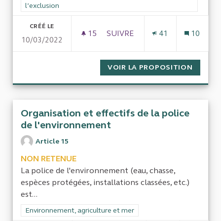
l’exclusion
CRÉÉ LE
15
15 ABONNÉS
SUIVRE
41
10
10/03/2022
EMPLOIS DES SÉNIORS ET ÂGE 
VOIR LA PROPOSITION
EMPLOI
Organisation et effectifs de la police
de l'environnement
Article 15
NON RETENUE
La police de l'environnement (eau, chasse,
espèces protégées, installations classées, etc.)
est...
Filtrer les résultats de la catégorie : Environnement, agricultu
Environnement, agriculture et mer