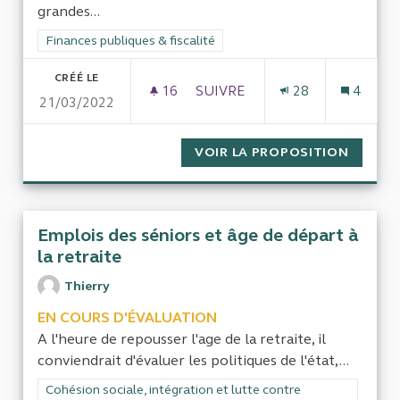
grandes...
Filtrer les résultats de la catégorie : Finances publiques & fisca
Finances publiques & fiscalité
CRÉÉ LE
16
16 ABONNÉS
SUIVRE
28
4
21/03/2022
CONTRÔLE ET ÉVALUATION DE
VOIR LA PROPOSITION
CONTRÔ
Emplois des séniors et âge de départ à
la retraite
Thierry
EN COURS D'ÉVALUATION
A l'heure de repousser l'age de la retraite, il
conviendrait d'évaluer les politiques de l'état,...
Filtrer les résultats de la catégorie : Cohésion sociale, intégra
Cohésion sociale, intégration et lutte contre