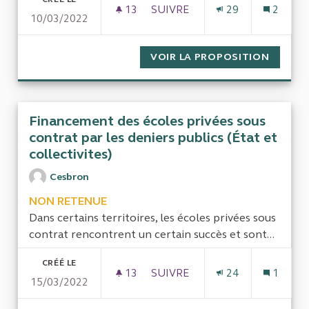
13
13 ABONNÉS
SUIVRE
29
2
10/03/2022
MARCHÉS PASSÉS POUR DES E
VOIR LA PROPOSITION
MARCHÉ
Financement des écoles privées sous
contrat par les deniers publics (État et
collectivites)
Cesbron
NON RETENUE
Dans certains territoires, les écoles privées sous
contrat rencontrent un certain succès et sont...
CRÉÉ LE
13
13 ABONNÉS
SUIVRE
24
1
15/03/2022
FINANCEMENT DES ÉCOLES PRI