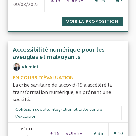
15
15 ABONNÉS
SUIVRE
16
2
09/03/2022
VOIR LA PROPOSITION
MAINTI
Accessibilité numérique pour les
aveugles et malvoyants
Rhimini
EN COURS D'ÉVALUATION
La crise sanitaire de la covid-19 a accéléré la
transformation numérique, en prônant une
société...
Filtrer les résultats de la catégorie : Cohésion sociale, intégra
Cohésion sociale, intégration et lutte contre
l’exclusion
CRÉÉ LE
15
15 ABONNÉS
SUIVRE
35
10