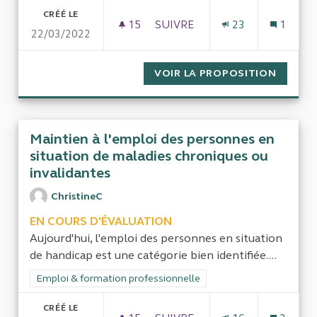
CRÉÉ LE
15
15 ABONNÉS
SUIVRE
23
1
22/03/2022
ORGANISATION ET EFFECTIFS
VOIR LA PROPOSITION
ORGANI
Maintien à l'emploi des personnes en
situation de maladies chroniques ou
invalidantes
ChristineC
EN COURS D'ÉVALUATION
Aujourd'hui, l'emploi des personnes en situation
de handicap est une catégorie bien identifiée....
Filtrer les résultats de la catégorie : Emploi & formation prof
Emploi & formation professionnelle
CRÉÉ LE