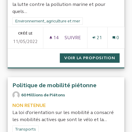
la lutte contre la pollution marine et pour
quels...
Filtrer les résultats de la catégorie : Environnement, agricultu
Environnement, agriculture et mer
CRÉÉ LE
14
14 ABONNÉS
SUIVRE
21
0
11/05/2022
POLLUTION MARINE
VOIR LA PROPOSITION
POLLUT
Politique de mobilité piétonne
60 Millions de Piétons
NON RETENUE
La loi d'orientation sur les mobilité a consacré
les mobilités actives que sont le vélo et la...
Filtrer les résultats de la catégorie : Transports
Transports