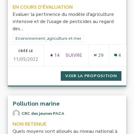
EN COURS D'ÉVALUATION
Evaluer la pertinence du modèle d'agriculture
intensive et de l'usage de pesticides au regard
des...
Filtrer les résultats de la catégorie : Environnement, agricultu
Environnement, agriculture et mer
CRÉÉ LE
14
14 ABONNÉS
SUIVRE
29
4
11/05/2022
AGRICULTURE INTENSIVE ET P
VOIR LA PROPOSITION
AGRICU
Pollution marine
CRC des jeunes PACA
NON RETENUE
Quels moyens sont alloués au niveau national à