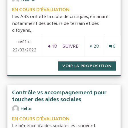
EN COURS D'ÉVALUATION
Les ARS ont été la cible de critiques, émanant
notamment des acteurs de terrain et des
citoyens,...
CRÉÉ LE
18
18 ABONNÉS
SUIVRE
28
6
22/03/2022
CONTRÔLE DE L'ACTION DES 
VOIR LA PROPOSITION
CONTRÔ
Contrôle vs accompagnement pour
toucher des aides sociales
Hello
EN COURS D'ÉVALUATION
Le bénéfice d’aides sociales est souvent