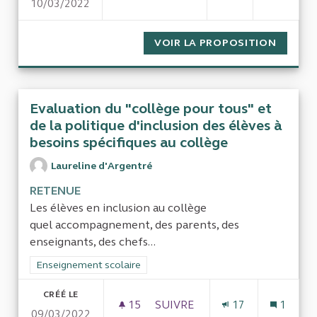
10/03/2022
ACCESSIBILITÉ NUMÉRIQUE P
VOIR LA PROPOSITION
ACCESS
Evaluation du "collège pour tous" et
de la politique d'inclusion des élèves à
besoins spécifiques au collège
Laureline d'Argentré
RETENUE
Les élèves en inclusion au collège
quel accompagnement, des parents, des
enseignants, des chefs...
Filtrer les résultats de la catégorie : Enseignement scolaire
Enseignement scolaire
CRÉÉ LE
15
15 ABONNÉS
SUIVRE
17
1
09/03/2022
EVALUATION DU "COLLÈGE POU