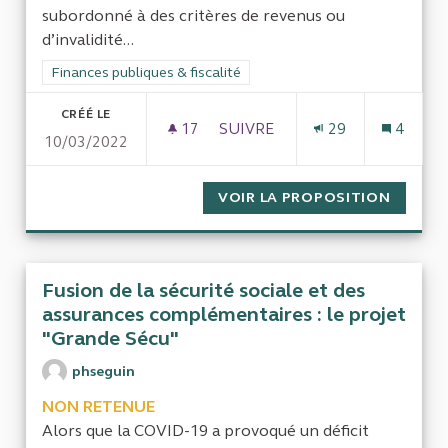
subordonné à des critères de revenus ou
d’invalidité...
Filtrer les résultats de la catégorie : Finances publiques & fisca
Finances publiques & fiscalité
CRÉÉ LE
17
17 ABONNÉS
SUIVRE
29
4
10/03/2022
CONTRÔLE VS ACCOMPAGNEME
VOIR LA PROPOSITION
CONTRÔ
Fusion de la sécurité sociale et des
assurances complémentaires : le projet
"Grande Sécu"
phseguin
NON RETENUE
Alors que la COVID-19 a provoqué un déficit