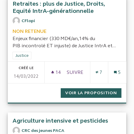
Retraites : plus de Justice, Droits,
Equité IntrA-générationnelle
CFlopi
NON RETENUE
Enjeux financier (330 MD€/an,14% du
PIB incontrolé ET injuste) de Justice IntrA et...
Filtrer les résultats de la catégorie : Justice
Justice
CRÉÉ LE
14
14 ABONNÉS
SUIVRE
7
5
14/03/2022
VOIR LA PROPOSITION
RETRAI
Agriculture intensive et pesticides
CRC des jeunes PACA