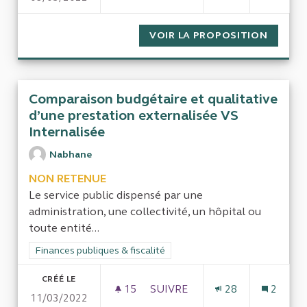
VOIR LA PROPOSITION
EVALUA
Comparaison budgétaire et qualitative
d’une prestation externalisée VS
Internalisée
Nabhane
NON RETENUE
Le service public dispensé par une
administration, une collectivité, un hôpital ou
toute entité...
Filtrer les résultats de la catégorie : Finances publiques & fisca
Finances publiques & fiscalité
CRÉÉ LE
15
15 ABONNÉS
SUIVRE
28
2
11/03/2022
COMPARAISON BUDGÉTAIRE ET