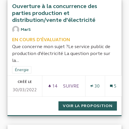
Ouverture à la concurrence des
parties production et
distribution/vente d'électricité
MarS
EN COURS D'ÉVALUATION
Que concerne mon sujet ?Le service public de
production d'électricité La question porte sur
la...
Filtrer les résultats de la catégorie : Énergie
Énergie
CRÉÉ LE
14
14 ABONNÉS
SUIVRE
30
5
30/03/2022
OUVERTURE À LA CONCURRENC
VOIR LA PROPOSITION
OUVERT