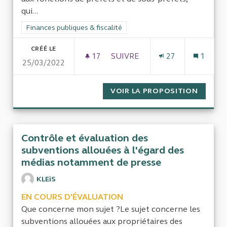
qui...
Filtrer les résultats de la catégorie : Finances publiques & fisca
Finances publiques & fiscalité
CRÉÉ LE
17
17 ABONNÉS
SUIVRE
27
1
25/03/2022
COÛT DES AVANTAGES EN NAT
VOIR LA PROPOSITION
COÛT D
Contrôle et évaluation des
subventions allouées à l'égard des
médias notamment de presse
KLEiS
EN COURS D'ÉVALUATION
Que concerne mon sujet ?Le sujet concerne les
subventions allouées aux propriétaires des