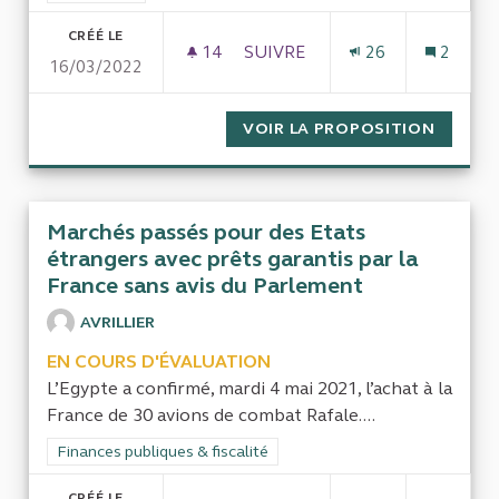
CRÉÉ LE
14
14 ABONNÉS
SUIVRE
26
2
16/03/2022
POLITIQUE DE MOBILITÉ PIÉ
VOIR LA PROPOSITION
POLITI
Marchés passés pour des Etats
étrangers avec prêts garantis par la
France sans avis du Parlement
AVRILLIER
EN COURS D'ÉVALUATION
L’Egypte a confirmé, mardi 4 mai 2021, l’achat à la
France de 30 avions de combat Rafale....
Filtrer les résultats de la catégorie : Finances publiques & fisca
Finances publiques & fiscalité
CRÉÉ LE