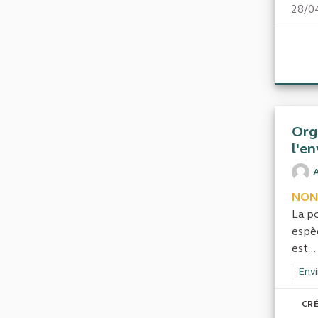
28/0
Orga
l'e
A
NON
La p
espèc
est...
Filt
Envi
CRÉ