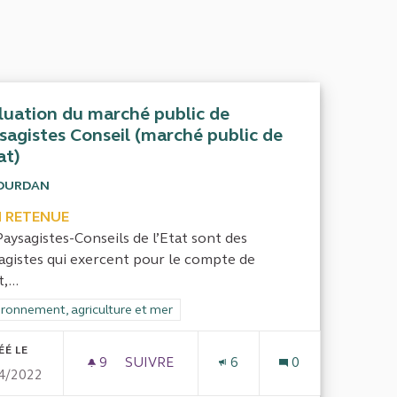
luation du marché public de
sagistes Conseil (marché public de
at)
DURDAN
 RETENUE
Paysagistes-Conseils de l’Etat sont des
agistes qui exercent pour le compte de
,...
rer les résultats de la catégorie : Environnement, agriculture et mer
ironnement, agriculture et mer
ÉÉ LE
9
9 ABONNÉS
SUIVRE
6
0
4/2022
 FINANCEMENTS DES AGENCES DE L'EAU SUR LES TERRITOIR