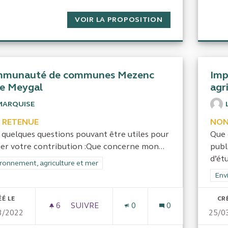
VOIR LA PROPOSITION
QUEL EST L'IMP
munauté de communes Mezenc
Imp
re Meygal
agr
MARQUISE
 RETENUE
NON
i quelques questions pouvant être utiles pour
Que 
ger votre contribution :Que concerne mon...
publ
d’étu
rer les résultats de la catégorie : Environnement, agriculture et mer
ronnement, agriculture et mer
Filt
Env
ÉÉ LE
CR
6
6 ABONNÉS
SUIVRE
0
0
3/2022
25/0
COMMUNAUTÉ DE COMMUNES MEZENC 