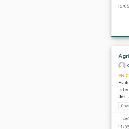
16/0
Agri
EN 
Eval
inten
des...
Filt
Envi
CRÉ
11/0