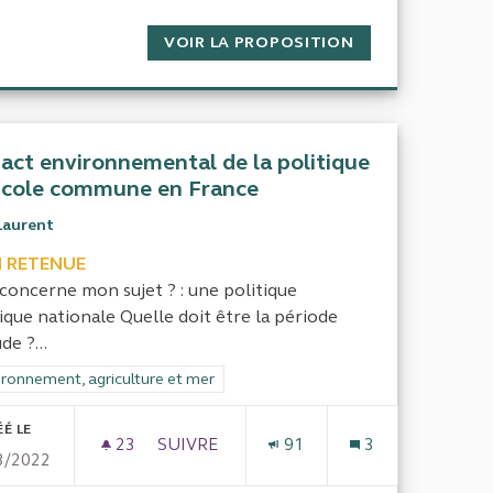
ACT DES POLITIQUES ET FINANCEMENTS DES AGENCES DE L'
VOIR LA PROPOSITION
ÉVALUATION DU 
act environnemental de la politique
icole commune en France
Laurent
 RETENUE
concerne mon sujet ? : une politique
ique nationale Quelle doit être la période
de ?...
rer les résultats de la catégorie : Environnement, agriculture et mer
ironnement, agriculture et mer
ÉÉ LE
23
23 ABONNÉS
SUIVRE
91
3
3/2022
LOIRE MEYGAL
IMPACT ENVIRONNEMENTAL DE LA POL