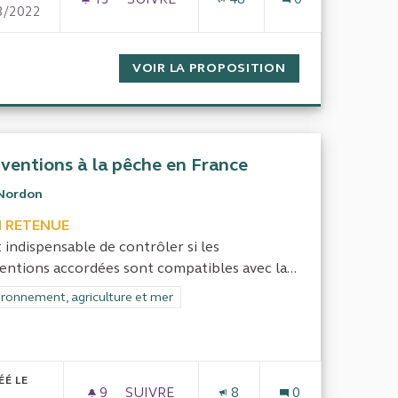
3/2022
D'ACHAT DE NOURRITURE DANS LES LIEUX DE RESTAURATION
LA FORMATION DES FONCTIONNAIRES À
CITÉ DE LA POLITIQUE D'ACHAT DE NOURRITURE DANS LES 
VOIR LA PROPOSITION
LA FORMATION 
ventions à la pêche en France
Nordon
 RETENUE
st indispensable de contrôler si les
entions accordées sont compatibles avec la...
rer les résultats de la catégorie : Environnement, agriculture et mer
ironnement, agriculture et mer
ÉÉ LE
9
9 ABONNÉS
SUIVRE
8
0