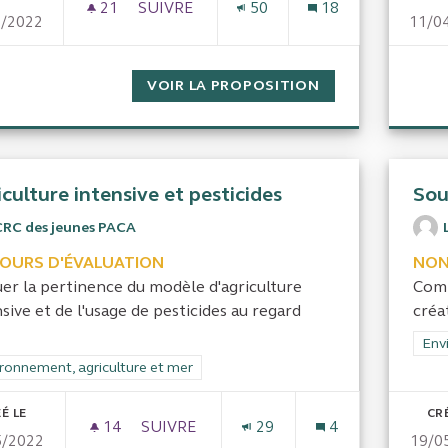
21
21 ABONNÉS
SUIVRE
50
18
5/2022
11/0
GESTION ET FONCTIONNEMENT DU PARC
VOIR LA PROPOSITION
GESTION ET FO
culture intensive et pesticides
Sou
CRC des jeunes PACA
COURS D'ÉVALUATION
NON
uer la pertinence du modèle d'agriculture
Comb
sive et de l'usage de pesticides au regard
créat
Filt
Env
rer les résultats de la catégorie : Environnement, agriculture et mer
ronnement, agriculture et mer
É LE
CR
14
14 ABONNÉS
SUIVRE
29
4
5/2022
19/0
AGRICULTURE INTENSIVE ET PESTICIDES