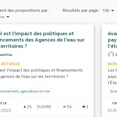
nt des propositions par :
Résultats par page :
100
ire
 est l'impact des politiques et
éva
ancements des Agences de l'eau sur
pay
territoires ?
l'ét
aetitia
 RETENUE
NON
est l'impact des politiques et financements
Les 
gences de l'eau sur les territoires ?
pays
l’État
rer les résultats de la catégorie : Environnement, agriculture et mer
ronnement, agriculture et mer
Filt
Env
É LE
CR
25
25 ABONNÉS
SUIVRE
54
3
3/2022
02/0
QUEL EST L'IMPACT DES POLITIQUES ET