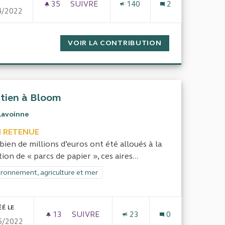
35
35 ABONNÉS
SUIVRE
140
2
4/2022
 NATUREL RÉGIONAL DU VEXIN
CONTRE LA DESTRUCTION DE L'OCÉAN E
NCTIONNEMENT DU PARC NATUREL RÉGIONAL DU VEXIN
VOIR LA CONTRIBUTION
CONTRE LA DES
tien à Bloom
Lavoinne
 RETENUE
ien de millions d’euros ont été alloués à la
ion de « parcs de papier », ces aires...
rer les résultats de la catégorie : Environnement, agriculture et mer
ironnement, agriculture et mer
ÉÉ LE
13
13 ABONNÉS
SUIVRE
23
0
5/2022
SOUTIEN À BLOOM