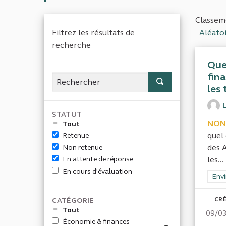
Classeme
Filtrez les résultats de
Aléato
recherche
Quel
fin
les 
L
STATUT
NON
Tout
quel 
Retenue
des A
Non retenue
les...
En attente de réponse
En cours d'évaluation
Filt
Envi
CRÉ
CATÉGORIE
Tout
09/0
Économie & finances