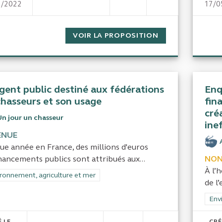
3/2022
17/0
ORGANISATION ET EFFECTIFS DE LA PO
VOIR LA PROPOSITION
ORGANISATION E
rgent public destiné aux fédérations
Enq
chasseurs et son usage
fin
cré
Un jour un chasseur
ine
ENUE
ue année en France, des millions d'euros
nancements publics sont attribués aux...
NON
À l’
rer les résultats de la catégorie : Environnement, agriculture et mer
ronnement, agriculture et mer
de l
Filt
Env
 LE
CRÉ