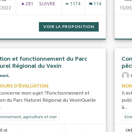
281
281 ABONNÉS
SUIVRE
1174
114
/2022
15/05
L'ARGENT PUBLIC DESTINÉ AUX FÉDÉRAT
VOIR LA PROPOSITION
L'ARGENT PUBLI
tion et fonctionnement du Parc
Con
urel Régional du Vexin
pêc
JeanL
COURS D'ÉVALUATION
NON
concerne mon sujet ?Fonctionnement et
Il e
ion du Parc Naturel Régional du VexinQuelle
publ
.
à...
rer les résultats de la catégorie : Environnement, agriculture et mer
ronnement, agriculture et mer
Filt
Env
É LE
CRÉ