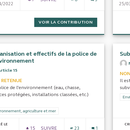
4/2022
25/0
ÉVALUER L'EFFICITÉ DE LA POLITIQUE 
VOIR LA CONTRIBUTION
ÉVALUER L'EFFI
nisation et effectifs de la police de
Sub
nvironnement
rticle 15
NON
 RETENUE
Il e
olice de l'environnement (eau, chasse,
subv
es protégées, installations classées, etc.)
Filt
Env
rer les résultats de la catégorie : Environnement, agriculture et mer
ronnement, agriculture et mer
É LE
CR
15
15 ABONNÉS
SUIVRE
23
1