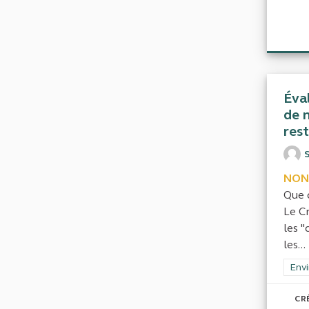
Éval
de n
res
NON
Que 
Le Cn
les "
les...
Filt
Envi
CR