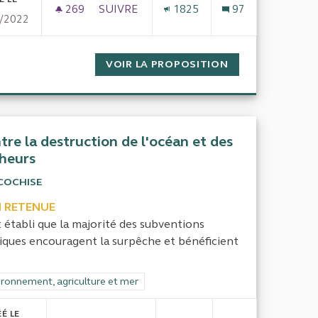
269
269 ABONNÉS
SUIVRE
1825
97
/2022
IONS DE CHASSEURS ET SON USAGE
ENQUÊTER SUR LES MOYENS HUMAINS ET 
C DESTINÉ AUX FÉDÉRATIONS DE CHASSEURS ET SON USA
VOIR LA PROPOSITION
ENQUÊTER SUR L
tre la destruction de l'océan et des
heurs
COCHISE
 RETENUE
st établi que la majorité des subventions
iques encouragent la surpêche et bénéficient
rer les résultats de la catégorie : Environnement, agriculture et mer
ironnement, agriculture et mer
É LE