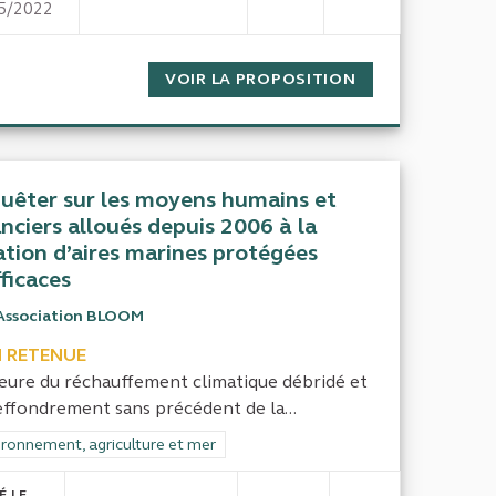
5/2022
LICE DE L'ENVIRONNEMENT
SUBVENTIONS À LA PÊCHE EN FRANCE
T EFFECTIFS DE LA POLICE DE L'ENVIRONNEMENT
VOIR LA PROPOSITION
SUBVENTIONS À
uêter sur les moyens humains et
anciers alloués depuis 2006 à la
ation d’aires marines protégées
fficaces
Association BLOOM
 RETENUE
heure du réchauffement climatique débridé et
’effondrement sans précédent de la...
rer les résultats de la catégorie : Environnement, agriculture et mer
ironnement, agriculture et mer
É LE