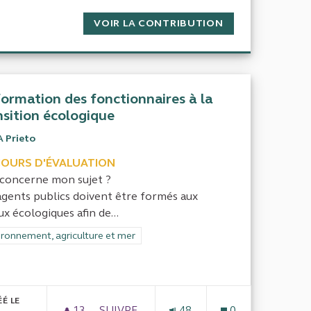
 COMMUNES MEZENC LOIRE MEYGAL
VOIR LA CONTRIBUTION
IMPACT ENVIRO
formation des fonctionnaires à la
nsition écologique
A Prieto
COURS D'ÉVALUATION
concerne mon sujet ?
agents publics doivent être formés aux
ux écologiques afin de...
rer les résultats de la catégorie : Environnement, agriculture et mer
ironnement, agriculture et mer
ÉÉ LE
13
13 ABONNÉS
SUIVRE
48
0