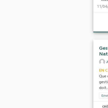
11/04
Ges
Nat
EN 
Que 
gest
doit..
Filt
Envi
CRÉ