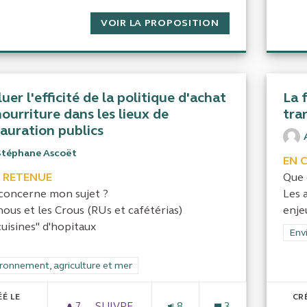
VOIR LA PROPOSITION
COMMUNAUTÉ DE
uer l'efficité de la politique d'achat
La 
ourriture dans les lieux de
tra
tauration publics
Stéphane Ascoët
EN 
 RETENUE
Que 
concerne mon sujet ?
Les 
ous et les Crous (RUs et cafétérias)
enje
cuisines" d'hopitaux
Filt
Env
rer les résultats de la catégorie : Environnement, agriculture et mer
ronnement, agriculture et mer
ÉÉ LE
CR
7
7 ABONNÉS
SUIVRE
8
3