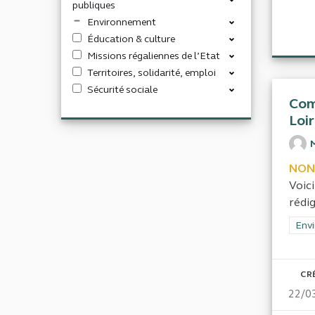
publiques
Environnement
Éducation & culture
Missions régaliennes de l’Etat
Territoires, solidarité, emploi
Sécurité sociale
Com
Loi
NON
Voic
rédi
Filt
Envi
CR
22/0