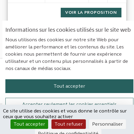
VOIR LA PROPOSITION
GESTIO
Informations sur les cookies utilisés sur le site web
1
Suivant ›
Dernière »
Nous utilisons des cookies sur notre site Web pour
améliorer la performance et les contenus du site. Les
Voir toutes les propositions retirées
cookies nous permettent de fournir une expérience
utilisateur et un contenu plus personnalisés à partir de
nos canaux de médias sociaux.
Mentions légales
Contact
Accessibilité : non conforme
Paramètres des cookies
Tout accepter
Plateforme de participation de la Cou
Plateforme de participation de l
Plateforme de participation
Plateforme de particip
Accepter seulement les cookies essentiels
Ce site utilise des cookies et vous donne le contrôle sur
Site réalisé par
ceux que vous souhaitez activer
Open Source Politics
Paramètres
(Lien externe)
Tout accepter
Tout refuser
Personnaliser
grâce au
logiciel libre
Decidim
.
Politique de confidentialité