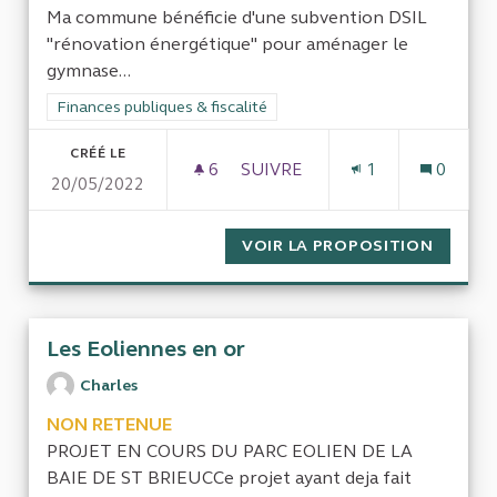
Ma commune bénéficie d'une subvention DSIL
"rénovation énergétique" pour aménager le
gymnase...
Filtrer les résultats de la catégorie : Finances publiques & fisca
Finances publiques & fiscalité
CRÉÉ LE
6
6 ABONNÉS
SUIVRE
1
0
20/05/2022
LES CRITÈRES D'ÉLIGIBILITÉ
VOIR LA PROPOSITION
LES CR
Les Eoliennes en or
Charles
NON RETENUE
PROJET EN COURS DU PARC EOLIEN DE LA
BAIE DE ST BRIEUCCe projet ayant deja fait