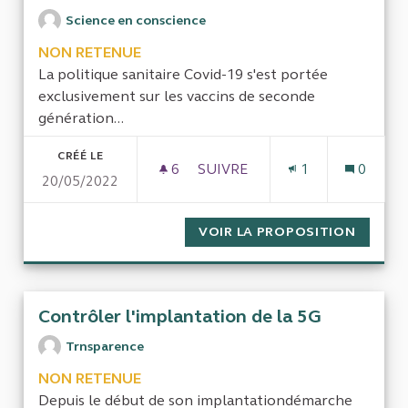
Science en conscience
NON RETENUE
La politique sanitaire Covid-19 s'est portée
exclusivement sur les vaccins de seconde
génération...
CRÉÉ LE
6
6 ABONNÉS
SUIVRE
1
0
20/05/2022
AUDIT GESTION COVID-19
VOIR LA PROPOSITION
AUDIT 
Contrôler l'implantation de la 5G
Trnsparence
NON RETENUE
Depuis le début de son implantationdémarche