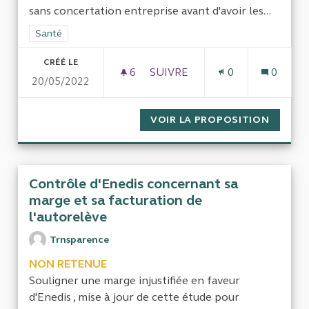
sans concertation entreprise avant d'avoir les...
Filtrer les résultats de la catégorie : Santé
Santé
CRÉÉ LE
6
6 ABONNÉS
SUIVRE
0
0
20/05/2022
CONTRÔLER L'IMPLANTATION 
VOIR LA PROPOSITION
CONTRÔ
Contrôle d'Enedis concernant sa
marge et sa facturation de
l'autorelève
Trnsparence
NON RETENUE
Souligner une marge injustifiée en faveur
d'Enedis , mise à jour de cette étude pour