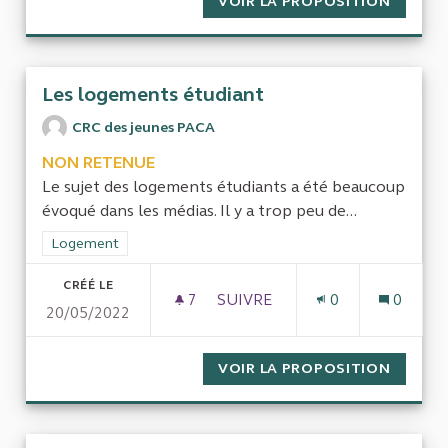
VOIR LA PROPOSITION
LA VAL
Les logements étudiant
CRC des jeunes PACA
NON RETENUE
Le sujet des logements étudiants a été beaucoup
évoqué dans les médias. Il y a trop peu de...
Filtrer les résultats de la catégorie : Logement
Logement
CRÉÉ LE
7
7 ABONNÉS
SUIVRE
0
0
20/05/2022
LES LOGEMENTS ÉTUDIANT
VOIR LA PROPOSITION
LES LO