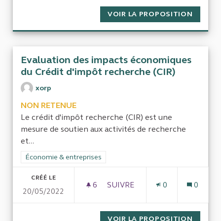
VOIR LA PROPOSITION
MISE E
Evaluation des impacts économiques
du Crédit d'impôt recherche (CIR)
xorp
NON RETENUE
Le crédit d'impôt recherche (CIR) est une
mesure de soutien aux activités de recherche
et...
Filtrer les résultats de la catégorie : Économie & entreprises
Économie & entreprises
CRÉÉ LE
6
6 ABONNÉS
SUIVRE
0
0
20/05/2022
EVALUATION DES IMPACTS ÉC
VOIR LA PROPOSITION
EVALUA