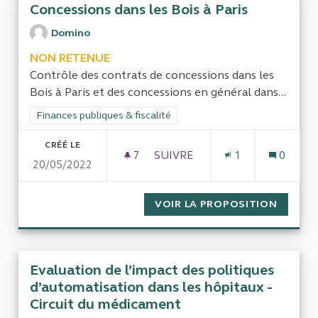
Concessions dans les Bois à Paris
Domino
NON RETENUE
Contrôle des contrats de concessions dans les
Bois à Paris et des concessions en général dans...
Filtrer les résultats de la catégorie : Finances publiques & fisca
Finances publiques & fiscalité
CRÉÉ LE
7
7 ABONNÉS
SUIVRE
1
0
20/05/2022
CONCESSIONS DANS LES BOIS
VOIR LA PROPOSITION
CONCES
Evaluation de l’impact des politiques
d’automatisation dans les hôpitaux -
Circuit du médicament