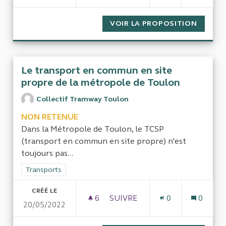
VOIR LA PROPOSITION
LE CAL
Le transport en commun en site
propre de la métropole de Toulon
Collectif Tramway Toulon
NON RETENUE
Dans la Métropole de Toulon, le TCSP
(transport en commun en site propre) n'est
toujours pas...
Filtrer les résultats de la catégorie : Transports
Transports
CRÉÉ LE
6
6 ABONNÉS
SUIVRE
0
0
20/05/2022
LE TRANSPORT EN COMMUN E