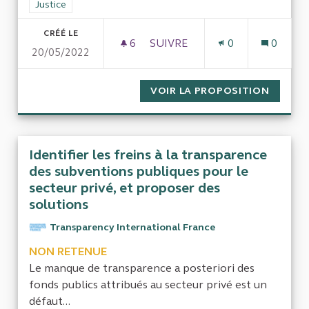
Filtrer les résultats de la catégorie : Justice
Justice
CRÉÉ LE
6
6 ABONNÉS
SUIVRE
0
0
20/05/2022
ORDONNANCES DE DÉCHARGE
VOIR LA PROPOSITION
ORDONN
Identifier les freins à la transparence
des subventions publiques pour le
secteur privé, et proposer des
solutions
Transparency International France
NON RETENUE
Le manque de transparence a posteriori des
fonds publics attribués au secteur privé est un
défaut...