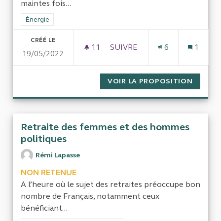
maintes fois...
Filtrer les résultats de la catégorie : Énergie
Énergie
CRÉÉ LE
11
11 ABONNÉS
SUIVRE
6
1
19/05/2022
LES EOLIENNES EN OR
VOIR LA PROPOSITION
LES EO
Retraite des femmes et des hommes
politiques
Rémi Lapasse
NON RETENUE
A l’heure où le sujet des retraites préoccupe bon
nombre de Français, notamment ceux
bénéficiant...