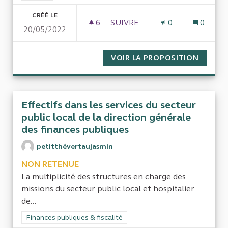
CRÉÉ LE
6
6 ABONNÉS
SUIVRE
0
0
20/05/2022
SURCOUT INUTILE AUTO INDUIT
VOIR LA PROPOSITION
SURCOU
Effectifs dans les services du secteur
public local de la direction générale
des finances publiques
petitthévertaujasmin
NON RETENUE
La multiplicité des structures en charge des
missions du secteur public local et hospitalier
de...
Filtrer les résultats de la catégorie : Finances publiques & fisca
Finances publiques & fiscalité