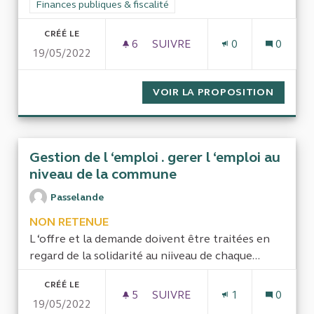
Filtrer les résultats de la catégorie : Finances publiques & fisca
Finances publiques & fiscalité
CRÉÉ LE
6
6 ABONNÉS
SUIVRE
0
0
19/05/2022
RETRAITE DES FEMMES ET D
VOIR LA PROPOSITION
RETRAI
Gestion de l ‘emploi . gerer l ‘emploi au
niveau de la commune
Passelande
NON RETENUE
L ‘offre et la demande doivent être traitées en
regard de la solidarité au niiveau de chaque...
CRÉÉ LE
5
5 ABONNÉS
SUIVRE
1
0
19/05/2022
GESTION