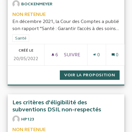
BOCKENMEYER
NON RETENUE
En décembre 2021, la Cour des Comptes a publié
son rapport “Santé : Garantir l’accès à des soins...
Filtrer les résultats de la catégorie : Santé
Santé
CRÉÉ LE
6
6 ABONNÉS
SUIVRE
0
0
20/05/2022
EVALUATION DE L’IMPACT DE
VOIR LA PROPOSITION
EVALUA
Les critères d'éligibilité des
subventions DSIL non-respectés
HP123
NON RETENUE