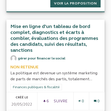
VOIR LA PROPOSITION
LE TRA
Mise en ligne d'un tableau de bord
complet, diagnostics et écarts à
combler, évaluations des programmes
des candidats, suivi des résultats,
sanctions
gérer pour financer le social
NON RETENUE
La politique est devenue un système marketing
de parts de marchés des partis, totalement...
Filtrer les résultats de la catégorie : Finances publiques & fisca
Finances publiques & fiscalité
CRÉÉ LE
6
6 ABONNÉS
SUIVRE
0
0
20/05/2022
MISE EN LIGNE D'UN TABLEA