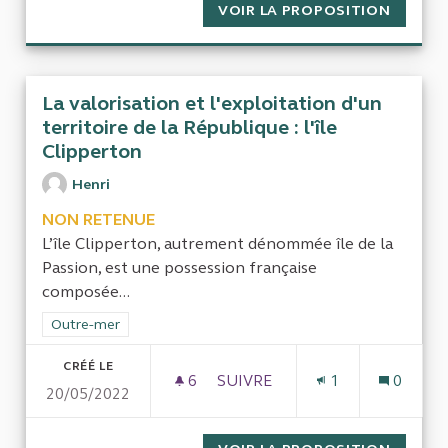
VOIR LA PROPOSITION
ANALYS
La valorisation et l'exploitation d'un
territoire de la République : l'île
Clipperton
Henri
NON RETENUE
L’île Clipperton, autrement dénommée île de la
Passion, est une possession française
composée...
Filtrer les résultats de la catégorie : Outre-mer
Outre-mer
CRÉÉ LE
6
6 ABONNÉS
SUIVRE
1
0
20/05/2022
LA VALORISATION ET L'EXPLOI