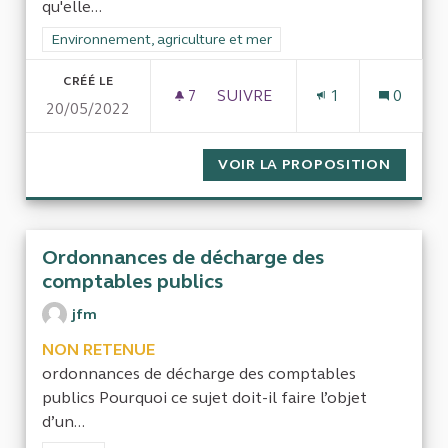
qu'elle...
Filtrer les résultats de la catégorie : Environnement, agricultu
Environnement, agriculture et mer
CRÉÉ LE
7
7 ABONNÉS
SUIVRE
1
0
20/05/2022
CONTRÔLE D'ENEDIS CONCER
VOIR LA PROPOSITION
CONTRÔ
Ordonnances de décharge des
comptables publics
jfm
NON RETENUE
ordonnances de décharge des comptables
publics Pourquoi ce sujet doit-il faire l’objet
d’un...