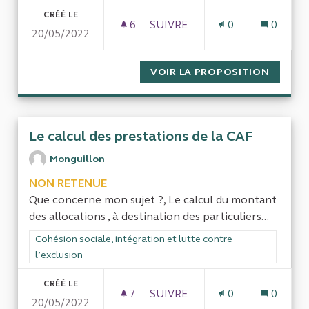
CRÉÉ LE
6
6 ABONNÉS
SUIVRE
0
0
20/05/2022
EFFECTIFS DANS LES SERVIC
VOIR LA PROPOSITION
EFFECT
Le calcul des prestations de la CAF
Monguillon
NON RETENUE
Que concerne mon sujet ?, Le calcul du montant
des allocations , à destination des particuliers...
Filtrer les résultats de la catégorie : Cohésion sociale, intégra
Cohésion sociale, intégration et lutte contre
l’exclusion
CRÉÉ LE
7
7 ABONNÉS
SUIVRE
0
0
20/05/2022
LE CALCUL DES PRESTATIONS 