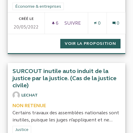
Filtrer les résultats de la catégorie : Économie & entreprises
Économie & entreprises
CRÉÉ LE
6
6 ABONNÉS
SUIVRE
0
0
20/05/2022
IDENTIFIER LES FREINS À L
VOIR LA PROPOSITION
IDENTI
SURCOUT inutile auto induit de la
justice par la justice. (Cas de la justice
civile)
LECHAT
NON RETENUE
Certains travaux des assemblées nationales sont
inutiles, puisque les juges n’appliquent et ne...
Filtrer les résultats de la catégorie : Justice
Justice