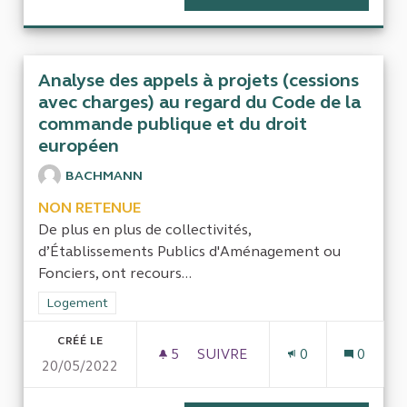
Analyse des appels à projets (cessions
avec charges) au regard du Code de la
commande publique et du droit
européen
BACHMANN
NON RETENUE
De plus en plus de collectivités,
d’Établissements Publics d'Aménagement ou
Fonciers, ont recours...
Filtrer les résultats de la catégorie : Logement
Logement
CRÉÉ LE
5
5 ABONNÉS
SUIVRE
0
0
20/05/2022
ANALYSE DES APPELS À PROJ