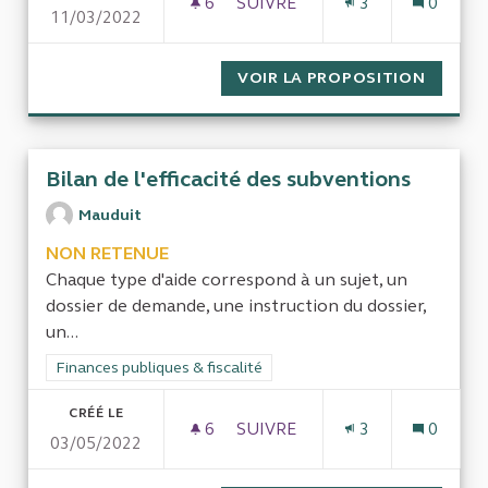
6
6 ABONNÉS
SUIVRE
3
0
11/03/2022
AOT GÉNÉRATRICES DE DROIT
VOIR LA PROPOSITION
AOT GÉ
Bilan de l'efficacité des subventions
Mauduit
NON RETENUE
Chaque type d'aide correspond à un sujet, un
dossier de demande, une instruction du dossier,
un...
Filtrer les résultats de la catégorie : Finances publiques & fisca
Finances publiques & fiscalité
CRÉÉ LE
6
6 ABONNÉS
SUIVRE
3
0
03/05/2022
BILAN DE L'EFFICACITÉ DES 