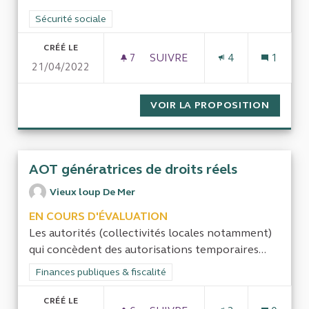
Filtrer les résultats de la catégorie : Sécurité sociale
Sécurité sociale
CRÉÉ LE
7
7 ABONNÉS
SUIVRE
4
1
21/04/2022
COTISATIONS CHÔMAGE-RETR
VOIR LA PROPOSITION
COTISA
AOT génératrices de droits réels
Vieux loup De Mer
EN COURS D'ÉVALUATION
Les autorités (collectivités locales notamment)
qui concèdent des autorisations temporaires...
Filtrer les résultats de la catégorie : Finances publiques & fisca
Finances publiques & fiscalité
CRÉÉ LE