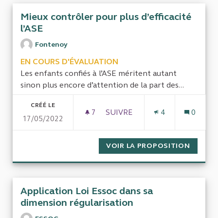
Mieux contrôler pour plus d’efficacité
l’ASE
Fontenoy
EN COURS D'ÉVALUATION
Les enfants confiés à l’ASE méritent autant
sinon plus encore d’attention de la part des...
CRÉÉ LE
7
7 ABONNÉS
SUIVRE
4
0
17/05/2022
MIEUX CONTRÔLER POUR PLUS
VOIR LA PROPOSITION
MIEUX 
Application Loi Essoc dans sa
dimension régularisation