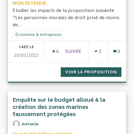
NON RETENUE
Etudier les impacts de la proposition suivante
:"Les personnes morales de droit privé de moins
de...
Filtrer les résultats de la catégorie : Économie & entreprises
Économie & entreprises
CRÉÉ LE
6
6 ABONNÉS
SUIVRE
3
0
20/03/2022
PROTECTION DES ENTREPRISE
VOIR LA PROPOSITION
PROTEC
Enquête sur le budget alloué à la
création des zones marines
faussement protégées
Antonia