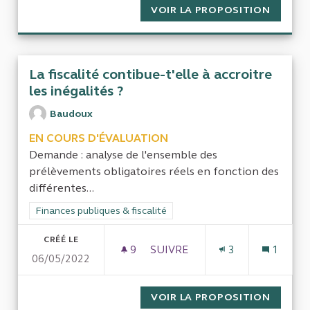
VOIR LA PROPOSITION
BILAN 
La fiscalité contibue-t'elle à accroitre
les inégalités ?
Baudoux
EN COURS D'ÉVALUATION
Demande : analyse de l'ensemble des
prélèvements obligatoires réels en fonction des
différentes...
Filtrer les résultats de la catégorie : Finances publiques & fisca
Finances publiques & fiscalité
CRÉÉ LE
9
9 ABONNÉS
SUIVRE
3
1
06/05/2022
LA FISCALITÉ CONTIBUE-T'ELL
VOIR LA PROPOSITION
LA FIS