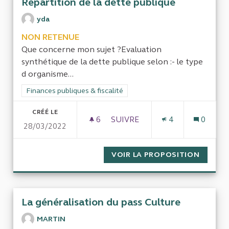
Répartition de la dette publique
yda
NON RETENUE
Que concerne mon sujet ?Evaluation
synthétique de la dette publique selon :- le type
d organisme...
Filtrer les résultats de la catégorie : Finances publiques & fisca
Finances publiques & fiscalité
CRÉÉ LE
6
6 ABONNÉS
SUIVRE
4
0
28/03/2022
RÉPARTITION DE LA DETTE P
VOIR LA PROPOSITION
RÉPART
La généralisation du pass Culture
MARTIN