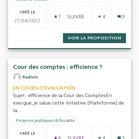
CRÉÉ LE
7
7 ABONNÉS
SUIVRE
4
0
27/04/2022
PRESTATIONS SOCIALES POU
VOIR LA PROPOSITION
PRESTA
Cour des comptes : efficience ?
Radivin
EN COURS D'ÉVALUATION
Sujet : efficience de la Cour des ComptesEn
exergue, je salue cette initiative (Plateforme) de
la...
Filtrer les résultats de la catégorie : Finances publiques & fisca
Finances publiques & fiscalité
CRÉÉ LE
6
6 ABONNÉS
SUIVRE
4
3