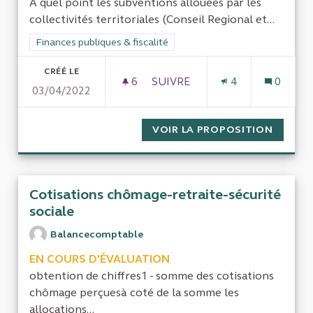
À quel point les subventions allouées par les
collectivités territoriales (Conseil Regional et...
Filtrer les résultats de la catégorie : Finances publiques & fisca
Finances publiques & fiscalité
CRÉÉ LE
6
6 ABONNÉS
SUIVRE
4
0
03/04/2022
RÔLES DES SUBVENTIONS DAN
VOIR LA PROPOSITION
RÔLES 
Cotisations chômage-retraite-sécurité
sociale
Balancecomptable
EN COURS D'ÉVALUATION
obtention de chiffres1 - somme des cotisations
chômage perçuesà coté de la somme les
allocations...