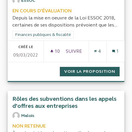
ESSOC
EN COURS D'ÉVALUATION
Depuis la mise en oeuvre de la Loi ESSOC 2018,
certaines de ses dispositions prévoient que les...
Filtrer les résultats de la catégorie : Finances publiques & fisca
Finances publiques & fiscalité
CRÉÉ LE
10
10 ABONNÉS
SUIVRE
4
1
09/03/2022
APPLICATION LOI ESSOC DAN
VOIR LA PROPOSITION
APPLIC
Rôles des subventions dans les appels
d'offres aux entreprises
Malois
NON RETENUE