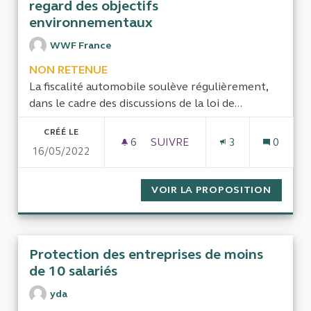
regard des objectifs
environnementaux
WWF France
NON RETENUE
La fiscalité automobile soulève régulièrement,
dans le cadre des discussions de la loi de...
CRÉÉ LE
6
6 ABONNÉS
SUIVRE
3
0
16/05/2022
EFFICACITÉ DE LA FISCALIT
VOIR LA PROPOSITION
EFFICA
Protection des entreprises de moins
de 10 salariés
yda