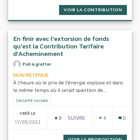
VOIR LA CONTRIBUTION
LA RET
En finir avec l'extorsion de fonds
qu'est la Contribution Tarifaire
d'Acheminement
Poil à gratter
NON RETENUE
À l'heure où le prix de l'énergie explose et dans
le même temps où il serait question de...
Filtrer les résultats de la catégorie : Sécurité sociale
Sécurité sociale
CRÉÉ LE
8
8 ABONNÉS
SUIVRE
4
0
17/05/2022
EN FINIR AVEC L'EXTORSION
VOIR LA PROPOSITION
EN FIN