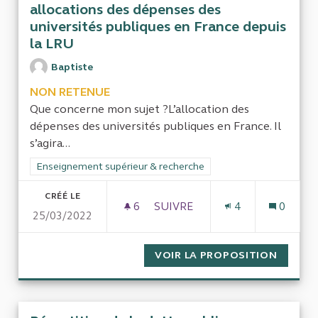
allocations des dépenses des
universités publiques en France depuis
la LRU
Baptiste
NON RETENUE
Que concerne mon sujet ?L’allocation des
dépenses des universités publiques en France. Il
s’agira...
Filtrer les résultats de la catégorie : Enseignement supérieur
Enseignement supérieur & recherche
CRÉÉ LE
6
6 ABONNÉS
SUIVRE
4
0
25/03/2022
POUR UN GRAND RAPPORT SUR
VOIR LA PROPOSITION
POUR U