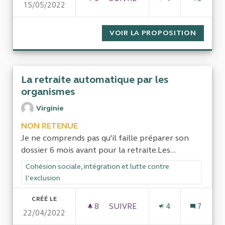
15/05/2022
COUR DES COMPTES : EFFICIE
VOIR LA PROPOSITION
COUR D
La retraite automatique par les
organismes
Virginie
NON RETENUE
Je ne comprends pas qu'il faille préparer son
dossier 6 mois avant pour la retraite.Les...
Filtrer les résultats de la catégorie : Cohésion sociale, intégra
Cohésion sociale, intégration et lutte contre
l’exclusion
CRÉÉ LE
8
8 ABONNÉS
SUIVRE
4
7
22/04/2022
LA RETRAITE AUTOMATIQUE 