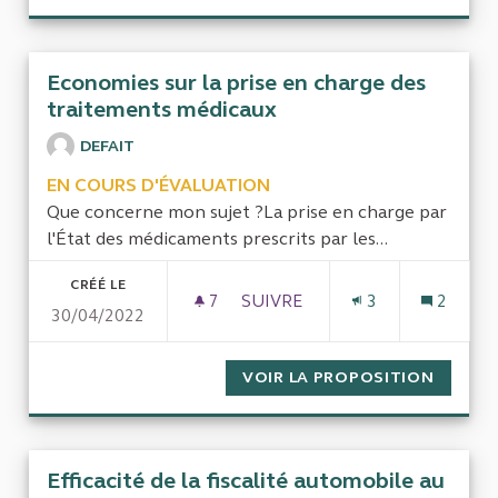
Economies sur la prise en charge des
traitements médicaux
DEFAIT
EN COURS D'ÉVALUATION
Que concerne mon sujet ?La prise en charge par
l'État des médicaments prescrits par les...
CRÉÉ LE
7
7 ABONNÉS
SUIVRE
3
2
30/04/2022
ECONOMIES SUR LA PRISE E
VOIR LA PROPOSITION
ECONOM
Efficacité de la fiscalité automobile au