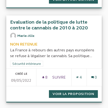
Evaluation de la politique de lutte
contre le cannabis de 2010 à 2020
Marie-Alix
NON RETENUE
La France à rebours des autres pays européens
se refuse à légaliser le cannabis. Sa politique...
Filtrer les résultats de la catégorie : Sécurité intérieure
Sécurité intérieure
CRÉÉ LE
8
8 ABONNÉS
SUIVRE
4
0
09/05/2022
EVALUATION DE LA POLITIQUE
VOIR LA PROPOSITION
EVALUA