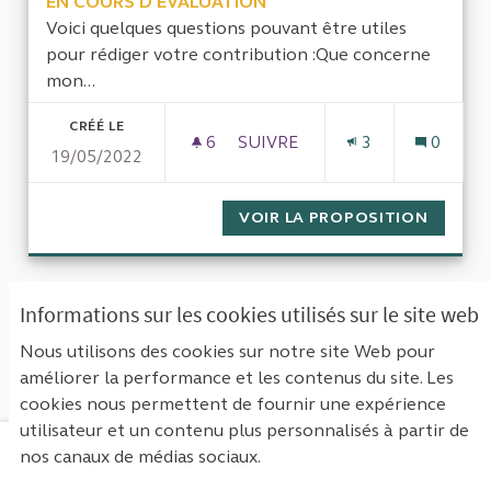
EN COURS D'ÉVALUATION
Voici quelques questions pouvant être utiles
pour rédiger votre contribution :Que concerne
mon...
CRÉÉ LE
6
6 ABONNÉS
SUIVRE
3
0
19/05/2022
ENQUÊTE SUR LE BUDGET AL
VOIR LA PROPOSITION
ENQUÊT
« Première
‹ Précédent
Suivant ›
Informations sur les cookies utilisés sur le site web
Dernière »
Nous utilisons des cookies sur notre site Web pour
améliorer la performance et les contenus du site. Les
Voir toutes les propositions retirées
cookies nous permettent de fournir une expérience
utilisateur et un contenu plus personnalisés à partir de
nos canaux de médias sociaux.
Mentions légales
Contact
Accessibilité : non conforme