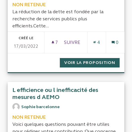
NON RETENUE
La réduction de la dette est fondée par la
recherche de services publics plus
efficients.Cette...
CRÉÉ LE
7
7 ABONNÉS
SUIVRE
4
0
17/03/2022
LA GÉNÉRALISATION DU PASS
VOIR LA PROPOSITION
LA GÉN
L efficience ou l inefficacité des
mesures d AEMO
Sophie barcelonne
NON RETENUE
Voici quelques questions pouvant être utiles
pour rédiger votre contribution :Que concerne