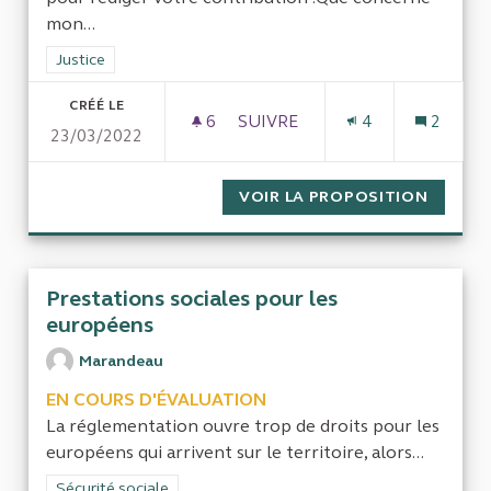
mon...
Filtrer les résultats de la catégorie : Justice
Justice
CRÉÉ LE
6
6 ABONNÉS
SUIVRE
4
2
23/03/2022
L EFFICIENCE OU L INEFFICA
VOIR LA PROPOSITION
L EFFI
Prestations sociales pour les
européens
Marandeau
EN COURS D'ÉVALUATION
La réglementation ouvre trop de droits pour les
européens qui arrivent sur le territoire, alors...
Filtrer les résultats de la catégorie : Sécurité sociale
Sécurité sociale