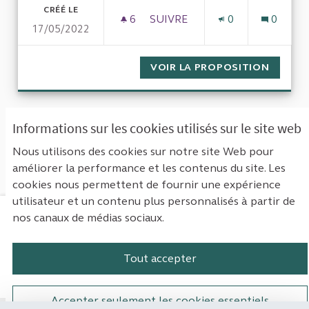
CRÉÉ LE
6
6 ABONNÉS
SUIVRE
0
0
17/05/2022
URPS MÉDECINS TOUS LES 6
VOIR LA PROPOSITION
URPS M
« Première
‹ Précédent
Suivant ›
Informations sur les cookies utilisés sur le site web
Dernière »
Nous utilisons des cookies sur notre site Web pour
améliorer la performance et les contenus du site. Les
Voir toutes les propositions retirées
cookies nous permettent de fournir une expérience
utilisateur et un contenu plus personnalisés à partir de
nos canaux de médias sociaux.
Mentions légales
Contact
Accessibilité : non conforme
Paramètres des cookies
Tout accepter
Plateforme de participation de la Cou
Plateforme de participation de l
Plateforme de participation
Plateforme de particip
Accepter seulement les cookies essentiels