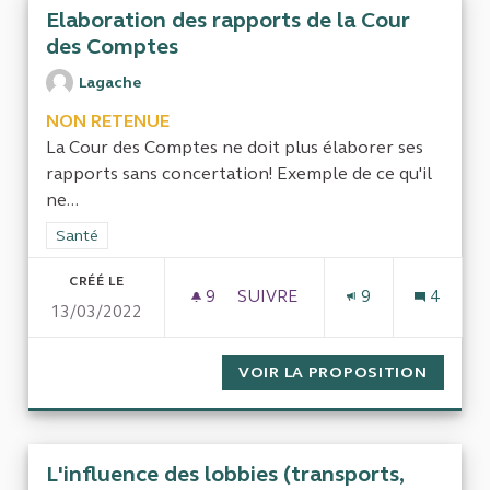
Elaboration des rapports de la Cour
des Comptes
Lagache
NON RETENUE
La Cour des Comptes ne doit plus élaborer ses
rapports sans concertation! Exemple de ce qu'il
ne...
Filtrer les résultats de la catégorie : Santé
Santé
CRÉÉ LE
9
9 ABONNÉS
SUIVRE
9
4
13/03/2022
ELABORATION DES RAPPORTS
VOIR LA PROPOSITION
ELABOR
L'influence des lobbies (transports,