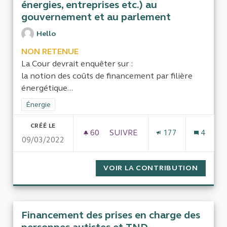
énergies, entreprises etc.) au
gouvernement et au parlement
Hello
NON RETENUE
La Cour devrait enquêter sur :
la notion des coûts de financement par filière
énergétique...
Filtrer les résultats de la catégorie : Énergie
Énergie
CRÉÉ LE
60
60 ABONNÉS
SUIVRE
177
4
09/03/2022
L'INFLUENCE DES LOBBIES (T
VOIR LA CONTRIBUTION
L'INFL
Financement des prises en charge des