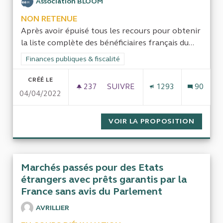
Association BLOOM
NON RETENUE
Après avoir épuisé tous les recours pour obtenir
la liste complète des bénéficiaires français du...
Filtrer les résultats de la catégorie : Finances publiques & fisca
Finances publiques & fiscalité
CRÉÉ LE
237
237 ABONNÉS
SUIVRE
1293
90
04/04/2022
ENQUÊTER SUR L’ADMINISTRAT
VOIR LA PROPOSITION
ENQUÊT
Marchés passés pour des Etats
étrangers avec prêts garantis par la
France sans avis du Parlement
AVRILLIER