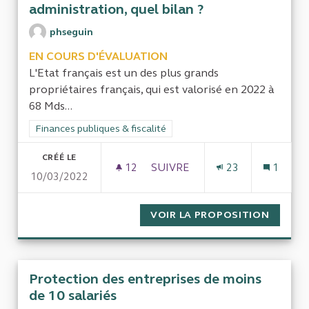
administration, quel bilan ?
phseguin
EN COURS D'ÉVALUATION
L'Etat français est un des plus grands
propriétaires français, qui est valorisé en 2022 à
68 Mds...
Filtrer les résultats de la catégorie : Finances publiques & fisca
Finances publiques & fiscalité
CRÉÉ LE
12
12 ABONNÉS
SUIVRE
23
1
10/03/2022
VOIR LA PROPOSITION
POLITI
Protection des entreprises de moins
de 10 salariés