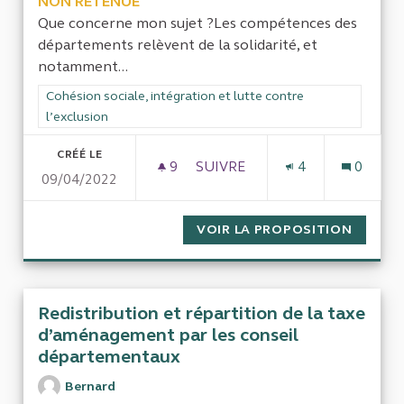
NON RETENUE
Que concerne mon sujet ?Les compétences des
départements relèvent de la solidarité, et
notamment...
Filtrer les résultats de la catégorie : Cohésion sociale, intégra
Cohésion sociale, intégration et lutte contre
l’exclusion
CRÉÉ LE
9
9 ABONNÉS
SUIVRE
4
0
09/04/2022
POLITIQUES SOCIALES ET SU
VOIR LA PROPOSITION
POLITI
Redistribution et répartition de la taxe
d’aménagement par les conseil
départementaux
Bernard