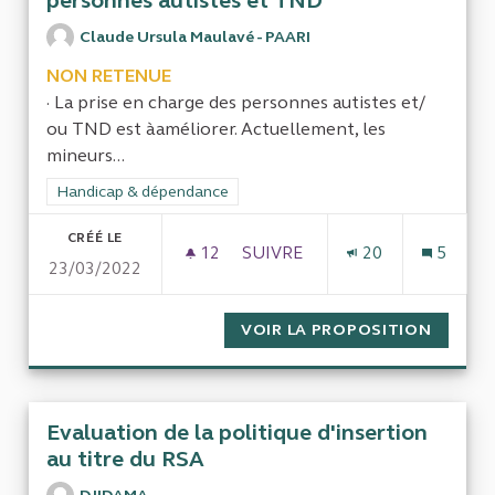
personnes autistes et TND
Claude Ursula Maulavé - PAARI
NON RETENUE
· La prise en charge des personnes autistes et/
ou TND est àaméliorer. Actuellement, les
mineurs...
Filtrer les résultats de la catégorie : Handicap & dépendance
Handicap & dépendance
CRÉÉ LE
12
12 ABONNÉS
SUIVRE
20
5
23/03/2022
FINANCEMENT DES PRISES EN
VOIR LA PROPOSITION
FINANC
Evaluation de la politique d'insertion
au titre du RSA