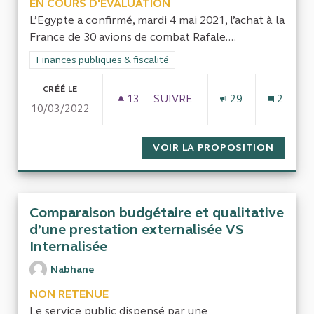
EN COURS D'ÉVALUATION
L’Egypte a confirmé, mardi 4 mai 2021, l’achat à la
France de 30 avions de combat Rafale....
Filtrer les résultats de la catégorie : Finances publiques & fisca
Finances publiques & fiscalité
CRÉÉ LE
13
13 ABONNÉS
SUIVRE
29
2
10/03/2022
MARCHÉS PASSÉS POUR DES E
VOIR LA PROPOSITION
MARCHÉ
Comparaison budgétaire et qualitative
d’une prestation externalisée VS
Internalisée
Nabhane
NON RETENUE
Le service public dispensé par une