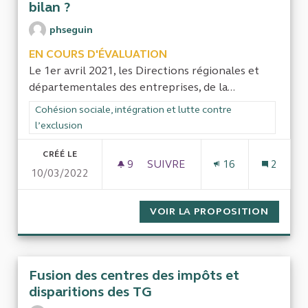
bilan ?
phseguin
EN COURS D'ÉVALUATION
Le 1er avril 2021, les Directions régionales et
départementales des entreprises, de la...
Filtrer les résultats de la catégorie : Cohésion sociale, intégra
Cohésion sociale, intégration et lutte contre
l’exclusion
CRÉÉ LE
9
9 ABONNÉS
SUIVRE
16
2
10/03/2022
FUSION DES DIRECTIONS RÉGI
VOIR LA PROPOSITION
FUSION
Fusion des centres des impôts et
disparitions des TG