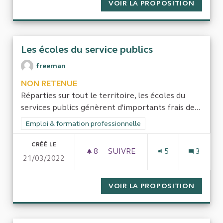
VOIR LA PROPOSITION
LE CAD
Les écoles du service publics
freeman
NON RETENUE
Réparties sur tout le territoire, les écoles du
services publics génèrent d'importants frais de...
Filtrer les résultats de la catégorie : Emploi & formation prof
Emploi & formation professionnelle
CRÉÉ LE
8
8 ABONNÉS
SUIVRE
5
3
21/03/2022
LES ÉCOLES DU SERVICE PUBL
VOIR LA PROPOSITION
LES ÉC