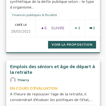
synthétique de la dette publique selon :- le type
d organisme...
Filtrer les résultats de la catégorie : Finances publiques & fisca
Finances publiques & fiscalité
CRÉÉ LE
6
6 ABONNÉS
SUIVRE
4
0
28/03/2022
RÉPARTITION DE LA DETTE P
VOIR LA PROPOSITION
RÉPART
Emplois des séniors et âge de départ à
la retraite
Thierry
EN COURS D'ÉVALUATION
A l'heure de repousser l'age de la retraite, il
conviendrait d'évaluer les politiques de l'état,...