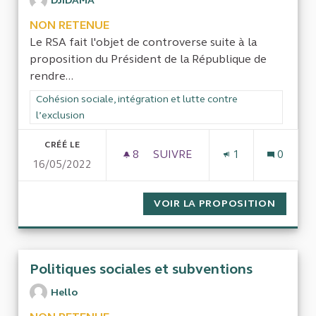
DJIDAMA
NON RETENUE
Le RSA fait l'objet de controverse suite à la
proposition du Président de la République de
rendre...
Filtrer les résultats de la catégorie : Cohésion sociale, intégra
Cohésion sociale, intégration et lutte contre
l’exclusion
CRÉÉ LE
8
8 ABONNÉS
SUIVRE
1
0
16/05/2022
EVALUATION DE LA POLITIQUE
VOIR LA PROPOSITION
EVALUA
Politiques sociales et subventions
Hello