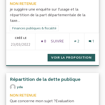
NON RETENUE
je suggère une enquête sur l’usage et la
répartition de la part départementale de la
taxe...
Filtrer les résultats de la catégorie : Finances publiques & fisca
Finances publiques & fiscalité
CRÉÉ LE
8
8 ABONNÉS
SUIVRE
2
1
23/03/2022
REDISTRIBUTION ET RÉPART
VOIR LA PROPOSITION
REDIST
Répartition de la dette publique
yda
NON RETENUE
Que concerne mon sujet ?Evaluation