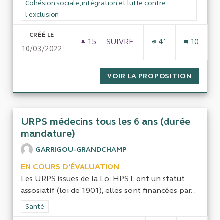
Filtrer les résultats de la catégorie : Cohésion sociale, intégra
Cohésion sociale, intégration et lutte contre
l’exclusion
CRÉÉ LE
15
15 ABONNÉS
SUIVRE
41
10
10/03/2022
EMPLOIS DES SÉNIORS ET ÂGE 
VOIR LA PROPOSITION
EMPLOI
URPS médecins tous les 6 ans (durée
mandature)
GARRIGOU-GRANDCHAMP
EN COURS D'ÉVALUATION
Les URPS issues de la Loi HPST ont un statut
assosiatif (loi de 1901), elles sont financées par...
Filtrer les résultats de la catégorie : Santé
Santé