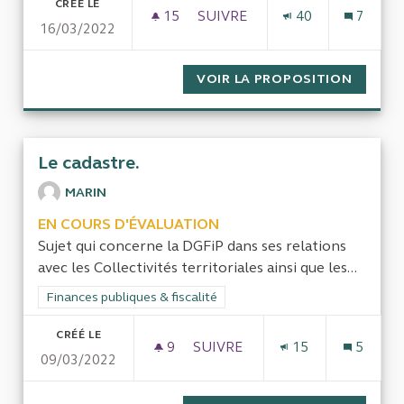
CRÉÉ LE
15
15 ABONNÉS
SUIVRE
40
7
16/03/2022
UGAP ET ÉCONOMIE D'ARGENT
VOIR LA PROPOSITION
UGAP E
Le cadastre.
MARIN
EN COURS D'ÉVALUATION
Sujet qui concerne la DGFiP dans ses relations
avec les Collectivités territoriales ainsi que les...
Filtrer les résultats de la catégorie : Finances publiques & fisca
Finances publiques & fiscalité
CRÉÉ LE
9
9 ABONNÉS
SUIVRE
15
5
09/03/2022
LE CADASTRE.