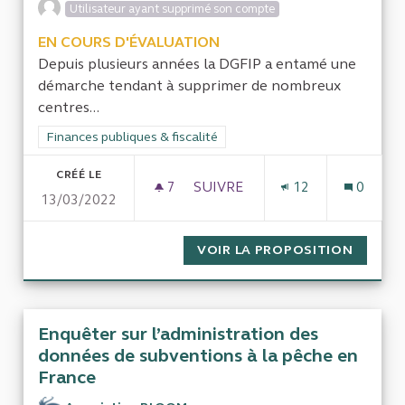
Utilisateur ayant supprimé son compte
EN COURS D'ÉVALUATION
Depuis plusieurs années la DGFIP a entamé une
démarche tendant à supprimer de nombreux
centres...
Filtrer les résultats de la catégorie : Finances publiques & fisca
Finances publiques & fiscalité
CRÉÉ LE
7
7 ABONNÉS
SUIVRE
12
0
13/03/2022
FUSION DES CENTRES DES IMP
VOIR LA PROPOSITION
FUSION
Enquêter sur l’administration des
données de subventions à la pêche en
France