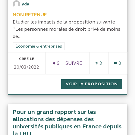
yda
NON RETENUE
Etudier les impacts de la proposition suivante
:"Les personnes morales de droit privé de moins
de...
Filtrer les résultats de la catégorie : Économie & entreprises
Économie & entreprises
CRÉÉ LE
6
6 ABONNÉS
SUIVRE
3
0
20/03/2022
PROTECTION DES ENTREPRISE
VOIR LA PROPOSITION
PROTEC
Pour un grand rapport sur les
allocations des dépenses des
universités publiques en France depuis
la LRU