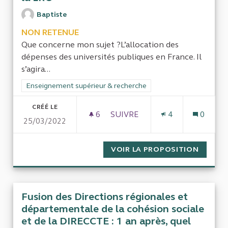
Baptiste
NON RETENUE
Que concerne mon sujet ?L’allocation des
dépenses des universités publiques en France. Il
s’agira...
Filtrer les résultats de la catégorie : Enseignement supérieur
Enseignement supérieur & recherche
CRÉÉ LE
6
6 ABONNÉS
SUIVRE
4
0
25/03/2022
POUR UN GRAND RAPPORT SUR
VOIR LA PROPOSITION
POUR U
Fusion des Directions régionales et
départementale de la cohésion sociale
et de la DIRECCTE : 1 an après, quel