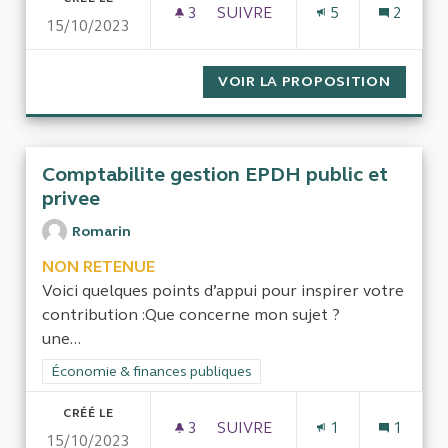
3
3 ABONNÉS
SUIVRE
5
2
15/10/2023
LA GESTION DES SAISIES SUR
VOIR LA PROPOSITION
LA GES
Comptabilite gestion EPDH public et
privee
Romarin
NON RETENUE
Voici quelques points d’appui pour inspirer votre
contribution :Que concerne mon sujet ?
une...
Filtrer les résultats de la catégorie : Économie & finances pub
Économie & finances publiques
CRÉÉ LE
3
3 ABONNÉS
SUIVRE
1
1
15/10/2023