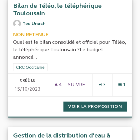
Bilan de Téléo, le téléphérique
Toulousain
Ted Unach
NON RETENUE
Quel est le bilan consolidé et officiel pour Téléo,
le téléphérique Toulousain ?Le budget
annoncé...
Filtrer les résultats de la catégorie : CRC Occitanie
CRC Occitanie
CRÉÉ LE
4
4 ABONNÉS
SUIVRE
3
1
15/10/2023
BILAN DE TÉLÉO, LE TÉLÉPH
VOIR LA PROPOSITION
BILAN 
Gestion de la distribution d'eau à