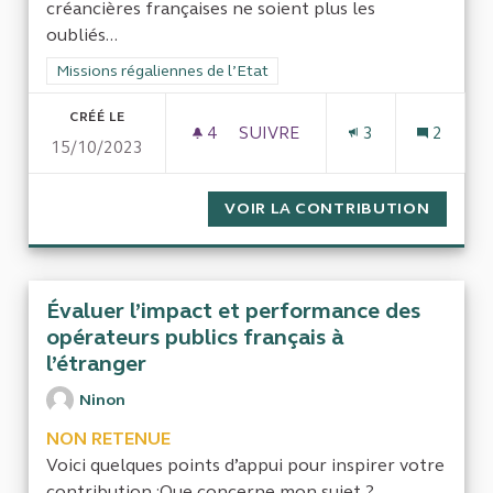
créancières françaises ne soient plus les
oubliés...
Filtrer les résultats de la catégorie : Missions régaliennes de l
Missions régaliennes de l’Etat
CRÉÉ LE
4
4 ABONNÉS
SUIVRE
3
2
15/10/2023
CONTRÔLER, ASSURER PAIEME
VOIR LA CONTRIBUTION
CONTRÔ
Évaluer l’impact et performance des
opérateurs publics français à
l’étranger
Ninon
NON RETENUE
Voici quelques points d’appui pour inspirer votre
contribution :Que concerne mon sujet ?