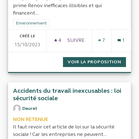
prime Renov inefficaces illisibles et qui
financent...
Filtrer les résultats de la catégorie : Environnement
Environnement
CRÉÉ LE
4
4 ABONNÉS
SUIVRE
7
1
15/10/2023
ATTRIBUTION DE MA PRIME 
VOIR LA PROPOSITION
ATTRIB
Accidents du travail inexcusables : loi
sécurité sociale
Daurat
NON RETENUE
Il faut revoir cet article de loi sur la sécurité
sociale ! Car les entreprises ne peuvent...