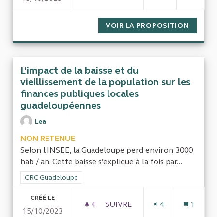
VOIR LA PROPOSITION
MANQUE
L’impact de la baisse et du
vieillissement de la population sur les
finances publiques locales
guadeloupéennes
Lea
NON RETENUE
Selon l’INSEE, la Guadeloupe perd environ 3000
hab / an. Cette baisse s’explique à la fois par...
Filtrer les résultats de la catégorie : CRC Guadeloupe
CRC Guadeloupe
CRÉÉ LE
4
4 ABONNÉS
SUIVRE
4
1
15/10/2023
L’IMPACT DE LA BAISSE ET 