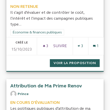
NON RETENUE
Il s'agit d'évaluer et de contrôler le coût,
l'intérêt et l'impact des campagnes publiques
type...
Filtrer les résultats de la catégorie : Économie & finances pub
Économie & finances publiques
CRÉÉ LE
3
3 ABONNÉS
SUIVRE
3
1
15/10/2023
ÉVALUATION DES CAMPAGNES P
VOIR LA PROPOSITION
ÉVALUA
Attribution de Ma Prime Renov
Prince
EN COURS D'ÉVALUATION
Les politiques publiques d’attribution de ma