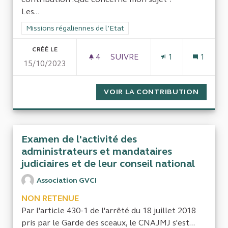
Les...
Filtrer les résultats de la catégorie : Missions régaliennes de l
Missions régaliennes de l’Etat
CRÉÉ LE
4
4 ABONNÉS
SUIVRE
1
1
15/10/2023
ÉVALUER L’IMPACT ET PERFO
VOIR LA CONTRIBUTION
ÉVALUE
Examen de l'activité des
administrateurs et mandataires
judiciaires et de leur conseil national
Association GVCI
NON RETENUE
Par l'article 430-1 de l'arrêté du 18 juillet 2018
pris par le Garde des sceaux, le CNAJMJ s'est...