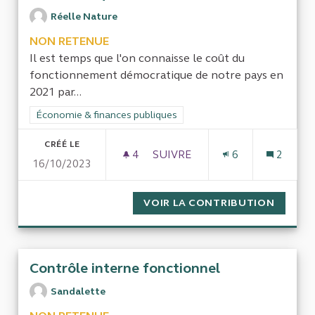
Réelle Nature
NON RETENUE
Il est temps que l'on connaisse le coût du
fonctionnement démocratique de notre pays en
2021 par...
Filtrer les résultats de la catégorie : Économie & finances pub
Économie & finances publiques
CRÉÉ LE
4
4 ABONNÉS
SUIVRE
6
2
16/10/2023
QUEL EST LE COÛT DU FONC
VOIR LA CONTRIBUTION
QUEL E
Contrôle interne fonctionnel
Sandalette