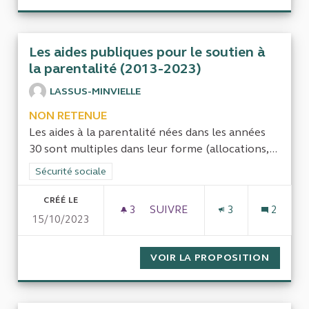
Les aides publiques pour le soutien à
la parentalité (2013-2023)
LASSUS-MINVIELLE
NON RETENUE
Les aides à la parentalité nées dans les années
30 sont multiples dans leur forme (allocations,...
Filtrer les résultats de la catégorie : Sécurité sociale
Sécurité sociale
CRÉÉ LE
3
3 ABONNÉS
SUIVRE
3
2
15/10/2023
LES AIDES PUBLIQUES POUR L
VOIR LA PROPOSITION
LES AI