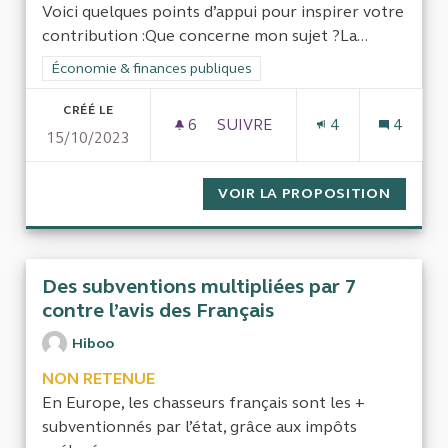
Voici quelques points d’appui pour inspirer votre
contribution :Que concerne mon sujet ?La...
Filtrer les résultats de la catégorie : Économie & finances pub
Économie & finances publiques
CRÉÉ LE
6
6 ABONNÉS
SUIVRE
4
4
15/10/2023
CONTRÔLER RIGOUREUSEMENT 
VOIR LA PROPOSITION
CONTRÔ
Des subventions multipliées par 7
contre l’avis des Français
Hiboo
NON RETENUE
En Europe, les chasseurs français sont les +
subventionnés par l’état, grâce aux impôts