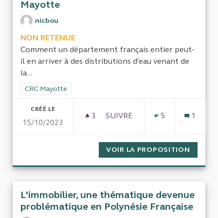
Mayotte
nicbou
NON RETENUE
Comment un département français entier peut-
il en arriver à des distributions d'eau venant de
la...
Filtrer les résultats de la catégorie : CRC Mayotte
CRC Mayotte
CRÉÉ LE
3
3 ABONNÉS
SUIVRE
5
1
15/10/2023
GESTION DE LA DISTRIBUTIO
VOIR LA PROPOSITION
GESTIO
L'immobilier, une thématique devenue
problématique en Polynésie Française