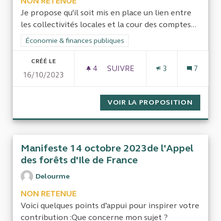
NON RETENUE
Je propose qu'il soit mis en place un lien entre
les collectivités locales et la cour des comptes...
Filtrer les résultats de la catégorie : Économie & finances pub
Économie & finances publiques
CRÉÉ LE
4
4 ABONNÉS
SUIVRE
3
7
16/10/2023
CONTRÔLE INTERNE FONCTI
VOIR LA PROPOSITION
CONTR
Manifeste 14 octobre 2023de l'Appel
des forêts d'Ile de France
Delourme
NON RETENUE
Voici quelques points d’appui pour inspirer votre
contribution :Que concerne mon sujet ?