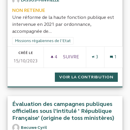
LASSUS-MINVIELLE
NON RETENUE
Une réforme de la haute fonction publique est
intervenue en 2021 par ordonnance,
accompagnée de...
Filtrer les résultats de la catégorie : Missions régaliennes de l
Missions régaliennes de l’Etat
CRÉÉ LE
4
4 ABONNÉS
SUIVRE
3
1
15/10/2023
LES RÉFORMES DE LA GESTIO
VOIR LA CONTRIBUTION
LES RÉ
Évaluation des campagnes publiques
officielles sous l'intitulé ' République
Française' (origine de toss ministères)
Becuwe Cyril