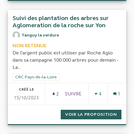
Suivi des plantation des arbres sur
Aglomeration de la roche sur Yon
Tanguy la verdure
NON RETENUE
De l'argent public est utiliser par Roche Aglo
dans sa campagne 100 000 arbres pour demain -
La...
Filtrer les résultats de la catégorie : CRC Pays-de-la-Loire
CRC Pays-de-la-Loire
CRÉÉ LE
2
2 ABONNÉS
SUIVRE
4
1
15/10/2023
SUIVI DES PLANTATION DES 
VOIR LA PROPOSITION
SUIVI 