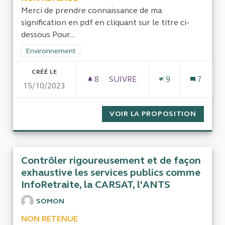
Merci de prendre connaissance de ma
signification en pdf en cliquant sur le titre ci-
dessous Pour...
Filtrer les résultats de la catégorie : Environnement
Environnement
CRÉÉ LE
8
8 ABONNÉS
SUIVRE
9
7
15/10/2023
POUR LA TRANSPARENCE ET L
VOIR LA PROPOSITION
POUR L
Contrôler rigoureusement et de façon
exhaustive les services publics comme
InfoRetraite, la CARSAT, l'ANTS
SOMON
NON RETENUE