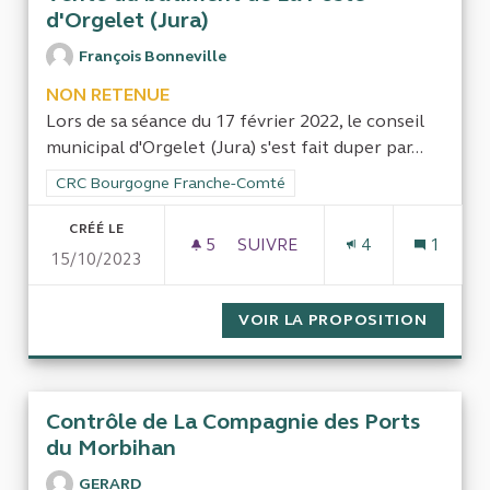
d'Orgelet (Jura)
François Bonneville
NON RETENUE
Lors de sa séance du 17 février 2022, le conseil
municipal d'Orgelet (Jura) s'est fait duper par...
Filtrer les résultats de la catégorie : CRC Bourgogne Franch
CRC Bourgogne Franche-Comté
CRÉÉ LE
5
5 ABONNÉS
SUIVRE
4
1
15/10/2023
VENTE DU BÂTIMENT DE LA P
VOIR LA PROPOSITION
VENTE 
Contrôle de La Compagnie des Ports
du Morbihan
GERARD