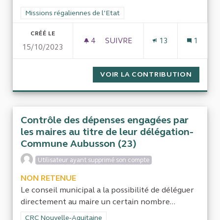
Filtrer les résultats de la catégorie : Missions régaliennes de l
Missions régaliennes de l’Etat
CRÉÉ LE
4
4 ABONNÉS
SUIVRE
13
1
15/10/2023
QUAND L'ETAT FRANÇAIS RES
VOIR LA CONTRIBUTION
QUAND 
Contrôle des dépenses engagées par
les maires au titre de leur délégation-
Commune Aubusson (23)
Utilisateur ayant supprimé son compte
NON RETENUE
Le conseil municipal a la possibilité de déléguer
directement au maire un certain nombre...
Filtrer les résultats de la catégorie : CRC Nouvelle-Aquitaine
CRC Nouvelle-Aquitaine