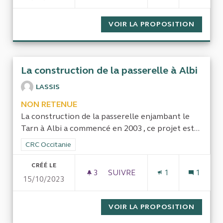
VOIR LA PROPOSITION
COMPTA
La construction de la passerelle à Albi
LASSIS
NON RETENUE
La construction de la passerelle enjambant le
Tarn à Albi a commencé en 2003 , ce projet est...
Filtrer les résultats de la catégorie : CRC Occitanie
CRC Occitanie
CRÉÉ LE
3
3 ABONNÉS
SUIVRE
1
1
15/10/2023
LA CONSTRUCTION DE LA PAS
VOIR LA PROPOSITION
LA CON