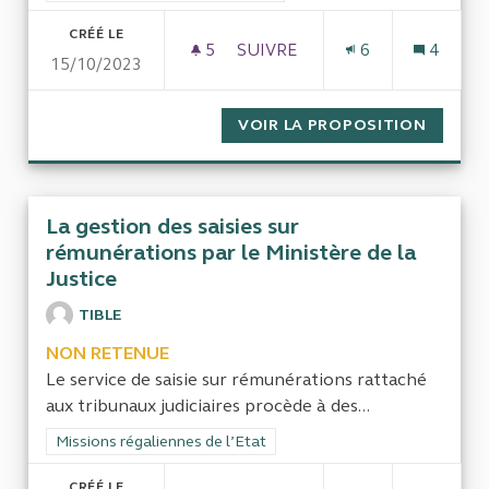
CRÉÉ LE
5
5 ABONNÉS
SUIVRE
6
4
15/10/2023
LA GESTION DES FONCTIONNAI
VOIR LA PROPOSITION
LA GES
La gestion des saisies sur
rémunérations par le Ministère de la
Justice
TIBLE
NON RETENUE
Le service de saisie sur rémunérations rattaché
aux tribunaux judiciaires procède à des...
Filtrer les résultats de la catégorie : Missions régaliennes de l
Missions régaliennes de l’Etat
CRÉÉ LE