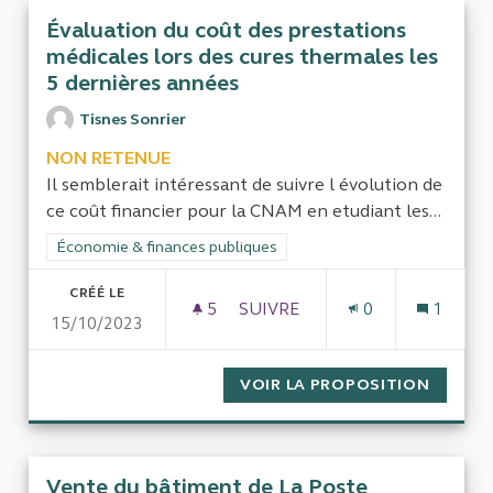
Évaluation du coût des prestations
médicales lors des cures thermales les
5 dernières années
Tisnes Sonrier
NON RETENUE
Il semblerait intéressant de suivre l évolution de
ce coût financier pour la CNAM en etudiant les...
Filtrer les résultats de la catégorie : Économie & finances pub
Économie & finances publiques
CRÉÉ LE
5
5 ABONNÉS
SUIVRE
0
1
15/10/2023
ÉVALUATION DU COÛT DES PR
VOIR LA PROPOSITION
ÉVALUA
Vente du bâtiment de La Poste