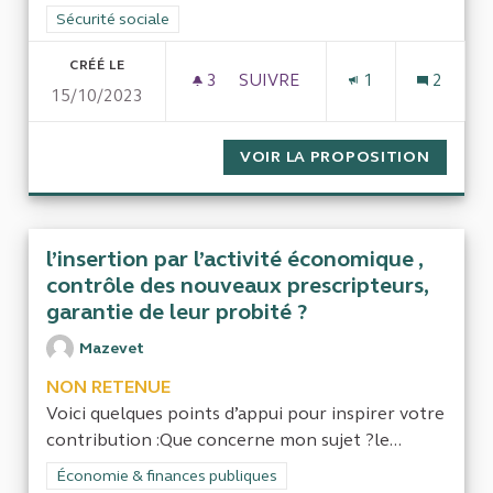
Filtrer les résultats de la catégorie : Sécurité sociale
Sécurité sociale
CRÉÉ LE
3
3 ABONNÉS
SUIVRE
1
2
15/10/2023
ACCIDENTS DU TRAVAIL INEXC
VOIR LA PROPOSITION
ACCIDE
l’insertion par l’activité économique ,
contrôle des nouveaux prescripteurs,
garantie de leur probité ?
Mazevet
NON RETENUE
Voici quelques points d’appui pour inspirer votre
contribution :Que concerne mon sujet ?le...
Filtrer les résultats de la catégorie : Économie & finances pub
Économie & finances publiques