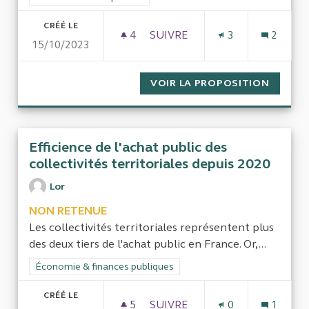
CRÉÉ LE
4
4 ABONNÉS
SUIVRE
3
2
15/10/2023
CONTRÔLE DES DÉPENSES ENG
VOIR LA PROPOSITION
CONTRÔ
Efficience de l'achat public des
collectivités territoriales depuis 2020
Lor
NON RETENUE
Les collectivités territoriales représentent plus
des deux tiers de l'achat public en France. Or,...
Filtrer les résultats de la catégorie : Économie & finances pub
Économie & finances publiques
CRÉÉ LE
5
5 ABONNÉS
SUIVRE
0
1