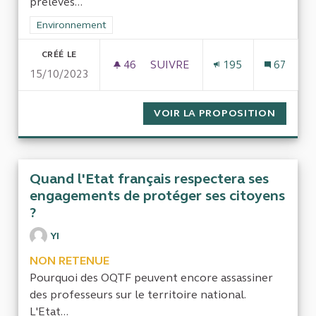
prélevés...
Filtrer les résultats de la catégorie : Environnement
Environnement
CRÉÉ LE
46
46 ABONNÉS
SUIVRE
195
67
15/10/2023
DES SUBVENTIONS MULTIPLIÉES
VOIR LA PROPOSITION
DES SU
Quand l'Etat français respectera ses
engagements de protéger ses citoyens
?
YI
NON RETENUE
Pourquoi des OQTF peuvent encore assassiner
des professeurs sur le territoire national.
L'Etat...