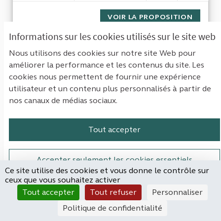
VOIR LA PROPOSITION
ALIGNE
Informations sur les cookies utilisés sur le site web
Nous utilisons des cookies sur notre site Web pour
Le recours à la vacation dans la
améliorer la performance et les contenus du site. Les
fonction publique (notamment
cookies nous permettent de fournir une expérience
universitaire).
utilisateur et un contenu plus personnalisés à partir de
nos canaux de médias sociaux.
Lea
NON RETENUE
Tout accepter
Le recours à la vacation dans la fonction
publique semble s’intensifier. Ceci n’est pas sans
être...
Accepter seulement les cookies essentiels
Ce site utilise des cookies et vous donne le contrôle sur
Filtrer les résultats de la catégorie : Économie & finances pub
Économie & finances publiques
ceux que vous souhaitez activer
Paramètres
Tout accepter
Tout refuser
Personnaliser
CRÉÉ LE
5
5 ABONNÉS
SUIVRE
5
1
15/10/2023
LE RECOURS À LA VACATION 
Politique de confidentialité