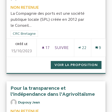
NON RETENUE
La Compagnie des ports est une société
publique locale (SPL) créée en 2012 par
le Conseil...
Filtrer les résultats de la catégorie : CRC Bretagne
CRC Bretagne
CRÉÉ LE
17
17 ABONNÉS
SUIVRE
22
9
15/10/2023
CONTRÔLE DE LA COMPAGNIE
VOIR LA PROPOSITION
CONTRÔ
Pour la transparence et
l'indépendance dans l'Agrivoltaïsme
Dupouy Jean
NON RETENUE