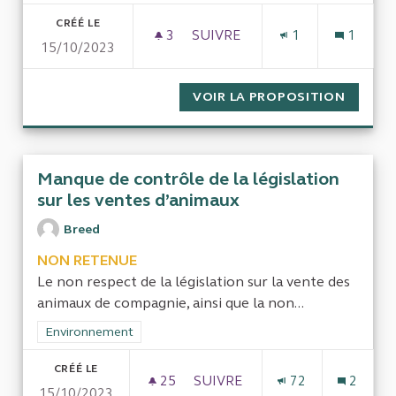
CRÉÉ LE
3
3 ABONNÉS
SUIVRE
1
1
15/10/2023
L’INSERTION PAR L’ACTIVIT
VOIR LA PROPOSITION
L’INSE
Manque de contrôle de la législation
sur les ventes d’animaux
Breed
NON RETENUE
Le non respect de la législation sur la vente des
animaux de compagnie, ainsi que la non...
Filtrer les résultats de la catégorie : Environnement
Environnement
CRÉÉ LE
25
25 ABONNÉS
SUIVRE
72
2
15/10/2023
MANQUE DE CONTRÔLE DE LA 