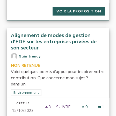
VOIR LA PROPOSITION
L’IMPA
Alignement de modes de gestion
d’EDF sur les entreprises privées de
son secteur
Guimtrandy
NON RETENUE
Voici quelques points d’appui pour inspirer votre
contribution :Que concerne mon sujet ?
dans un...
Filtrer les résultats de la catégorie : Environnement
Environnement
CRÉÉ LE
3
3 ABONNÉS
SUIVRE
0
1
15/10/2023
ALIGNEMENT DE MODES DE GE