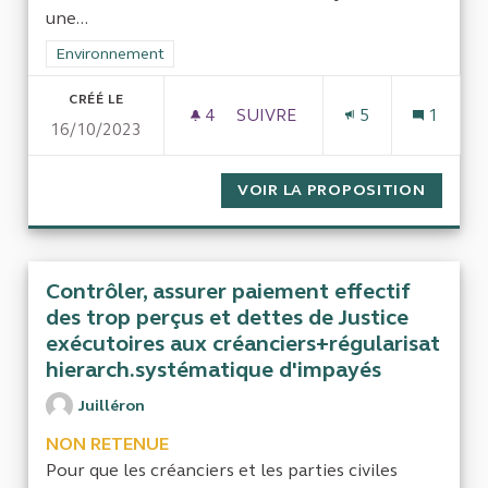
une...
Filtrer les résultats de la catégorie : Environnement
Environnement
CRÉÉ LE
4
4 ABONNÉS
SUIVRE
5
1
16/10/2023
MANIFESTE 14 OCTOBRE 2023D
VOIR LA PROPOSITION
MANIFE
Contrôler, assurer paiement effectif
des trop perçus et dettes de Justice
exécutoires aux créanciers+régularisat
hierarch.systématique d'impayés
Juilléron
NON RETENUE
Pour que les créanciers et les parties civiles