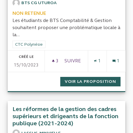
BTS CG UTUROA
NON RETENUE
Les étudiants de BTS Comptabilité & Gestion
souhaitent proposer une problématique locale à
la...
Filtrer les résultats de la catégorie : CTC Polynésie
CTC Polynésie
CRÉÉ LE
3
3 ABONNÉS
SUIVRE
1
1
15/10/2023
L'IMMOBILIER, UNE THÉMAT
VOIR LA PROPOSITION
L'IMMO
Les réformes de la gestion des cadres
supérieurs et dirigeants de la fonction
publique (2021-2024)