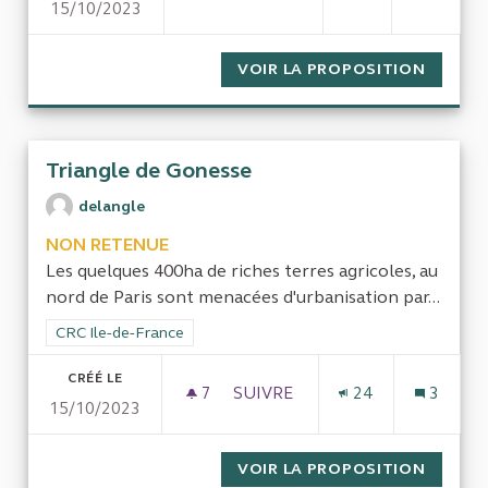
15/10/2023
EFFICIENCE DE L'ACHAT PUBL
VOIR LA PROPOSITION
EFFICI
Triangle de Gonesse
delangle
NON RETENUE
Les quelques 400ha de riches terres agricoles, au
nord de Paris sont menacées d'urbanisation par...
Filtrer les résultats de la catégorie : CRC Ile-de-France
CRC Ile-de-France
CRÉÉ LE
7
7 ABONNÉS
SUIVRE
24
3
15/10/2023
TRIANGLE DE GONESSE
VOIR LA PROPOSITION
TRIANG