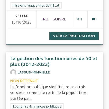
Filtrer les résultats de la catégorie : Missions régaliennes de l
Missions régaliennes de l’Etat
CRÉÉ LE
3
3 ABONNÉS
SUIVRE
1
1
15/10/2023
VOIR LA PROPOSITION
EXAMEN
La gestion des fonctionnaires de 50 et
plus (2012-2023)
LASSUS-MINVIELLE
NON RETENUE
La fonction publique vieillit dans ses trois
versants, comme le reste de la population
portée par...
Filtrer les résultats de la catégorie : Économie & finances pub
Économie & finances publiques