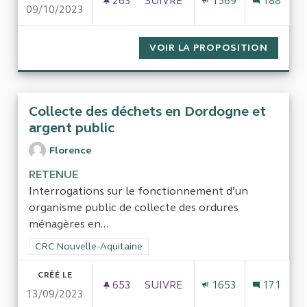
263
263 ABONNÉS
SUIVRE
1569
188
09/10/2023
EXTERNALISATION DE LA COND
VOIR LA PROPOSITION
EXTERN
Collecte des déchets en Dordogne et
argent public
Florence
RETENUE
Interrogations sur le fonctionnement d’un
organisme public de collecte des ordures
ménagères en...
Filtrer les résultats de la catégorie : CRC Nouvelle-Aquitaine
CRC Nouvelle-Aquitaine
CRÉÉ LE
653
653 ABONNÉS
SUIVRE
1653
171
13/09/2023
COLLECTE DES DÉCHETS EN DO