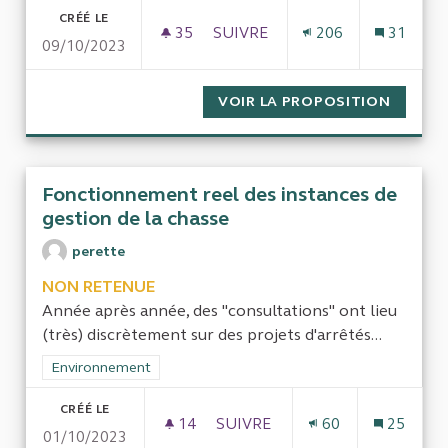
CRÉÉ LE
35
35 ABONNÉS
SUIVRE
206
31
09/10/2023
AUDIT DES ÉVALUATIONS SOCI
VOIR LA PROPOSITION
AUDIT 
Fonctionnement reel des instances de
gestion de la chasse
perette
NON RETENUE
Année après année, des "consultations" ont lieu
(très) discrètement sur des projets d'arrêtés...
Filtrer les résultats de la catégorie : Environnement
Environnement
CRÉÉ LE
14
14 ABONNÉS
SUIVRE
60
25
01/10/2023
FONCTIONNEMENT REEL DES I