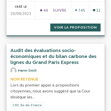
CRÉÉ LE
44
44 ABONNÉS
SUIVRE
145
32
20/09/2023
RETARD DU PLAN VÉLO MÉTROP
VOIR LA PROPOSITION
RETARD
Audit des évaluations socio-
économiques et du bilan carbone des
lignes du Grand Paris Express
Harm Smit
NON RETENUE
Lors du premier appel à propositions
citoyennes, nous avons suggéré que la Cour
dissèque les...
Filtrer les résultats de la catégorie : CRC Ile-de-France
CRC Ile-de-France